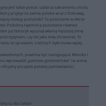
yjna jest także postać szafarza sakramentu chrztu
który przybył na ziemie polskie wraz z Dobrawą,
niejszy biskup poznański? To pozostanie w sferze
deł. Podobną tajemnicą pozostanie również
eden już historyk wysunął własną hipotezę (imię
ostrzyżynami, czy też jako imię chrzestne). Te
aniu ze sprawami, o których była mowa wyżej.
 niewiadomych, powinna być następująca: Mieszko I
mu wprowadził „państwo gnieźnieńskie” na arenę
o oficjalny początek polskiej państwowości.
eśmy tu dla Ciebie!