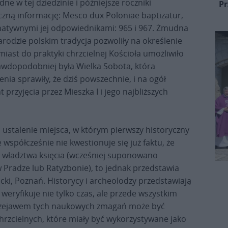
e w tej dziedzinie i późniejsze roczniki
Pr
czną informację: Mesco dux Poloniae baptizatur,
ernatywnymi jej odpowiednikami: 965 i 967. Żmudna
rodzie polskim tradycja pozwoliły na określenie
iast do praktyki chrzcielnej Kościoła umożliwiło
rawdopodobniej była Wielka Sobota, która
nia sprawiły, że dziś powszechnie, i na ogół
 przyjęcia przez Mieszka I i jego najbliższych
ustalenie miejsca, w którym pierwszy historyczny
 współcześnie nie kwestionuje się już faktu, że
 władztwa księcia (wcześniej suponowano
w Pradze lub Ratyzbonie), to jednak przedstawia
icki, Poznań. Historycy i archeolodzy przedstawiają
 weryfikuje nie tylko czas, ale przede wszystkim
 przejawem tych naukowych zmagań może być
chrzcielnych, które miały być wykorzystywane jako