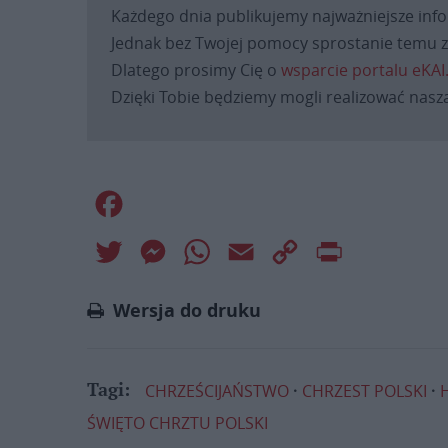
Każdego dnia publikujemy najważniejsze infor
Jednak bez Twojej pomocy sprostanie temu za
Dlatego prosimy Cię o
wsparcie portalu eKAI
Dzięki Tobie będziemy mogli realizować naszą
Facebook
Twitter
Messenger
WhatsApp
Email
Copy
Print
Link
Wersja do druku
CHRZEŚCIJAŃSTWO
CHRZEST POLSKI
Tagi:
ŚWIĘTO CHRZTU POLSKI