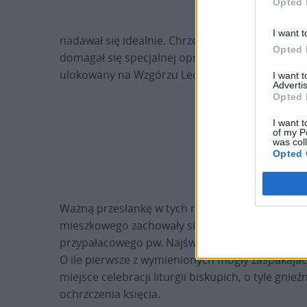
Opted 
I want t
nadawał się idealnie. Chrzest, który wprowadz
Opted 
domagał się specjalnej oprawy, której mógł do
ulokowany na Wzgórzu Lecha.
I want 
Advertis
Opted 
I want t
of my P
was col
Opted 
Ważną przesłankę w tych rozważaniach stanowi f
mieszkowego zachowały się m.in. relikty murow
przypałacowego pw. Najświętszej Marii Panny, re
O ile pierwsze z wymienionych mogły zaspakajać p
miejsce celebracji liturgii biskupich, o tyle gn
ochrzczenia księcia.