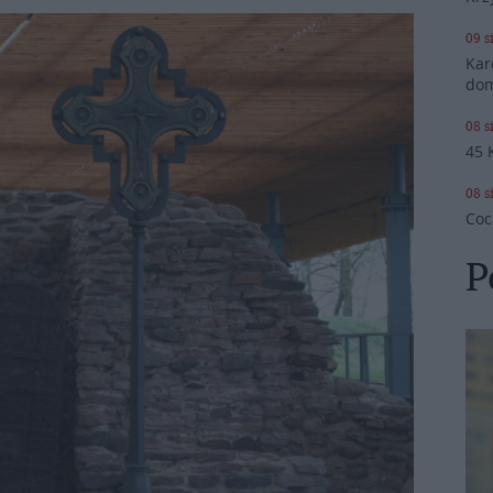
09 s
Kar
dom
08 s
45 
08 s
Coc
P