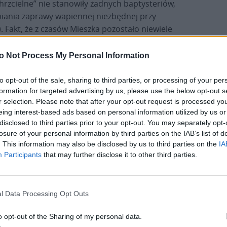
chrzcielne” nie stanowiły żadnych baptysteriów,
biania zaprawy wapiennej niezbędnej przy
Fakt, że z czasów Mieszka pozostało niewiele
chrześcijaństwa (najczęściej drobne dewocjonalia,
, czy też bursztynowe) otwiera przed historykami
o Not Process My Personal Information
z.
to opt-out of the sale, sharing to third parties, or processing of your per
formation for targeted advertising by us, please use the below opt-out s
Niepodważalnym faktem jest, że mieszkowe
r selection. Please note that after your opt-out request is processed y
władztwo nazywane było powszechnie „państwem
eing interest-based ads based on personal information utilized by us or
gnieźnieńskim”, a więc swój tytuł czerpało od
disclosed to third parties prior to your opt-out. You may separately opt-
najważniejszego ośrodka owego księstwa –
losure of your personal information by third parties on the IAB’s list of
Gniezna. Jeśli więc Gniezno stanowiło tak ważny
. This information may also be disclosed by us to third parties on the
IA
gród, od którego całe państwo brało swoją nazwę,
Participants
that may further disclose it to other third parties.
to można przyjąć, że to właśnie w nim Mieszko
kazał się ochrzcić, chociaż wcześniej stanowiło ono
centrum kultu pogańskiego. Decyzja księcia
l Data Processing Opt Outs
przesądziła o wyborze wiary wszystkich
o opt-out of the Sharing of my personal data.
poddanych. Tym bardziej więc należało zerwać –