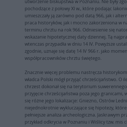
utworzenie biskupstwa w Poznaniu. Nie były zgodn
pochodzące z połowy XI w., które podając lakoni
umieszczały ją zarówno pod datą 966, jak i alt
praca historyków, jak i mocno zakorzeniona w na
terminu chrztu na rok 966. Odniesienie się natom
wskazanie hipotetycznej daty dziennej. Tą najp
wtenczas przypadła w dniu 14 IV. Powyższe ustale
zgodnie, uznaje się datę 14 IV 966 r. jako moment
współpracowników chrztu świętego.
Znacznie więcej problemu nastręcza historykom 
władca Polski mógł przyjąć chrześcijaństwo. O ile
chrzest dokonał się na terytorium suwerennego
przyjęcie chrześcijaństwa poza jego granicami, 
się różne jego lokalizacje: Gniezno, Ostrów Ledn
niejednokrotnie wykluczające się hipotezy, które
pełniejsze analiza archeologiczna. Jaskrawym
przykład odkrycia w Poznaniu i Wiślicy tzw. mis 