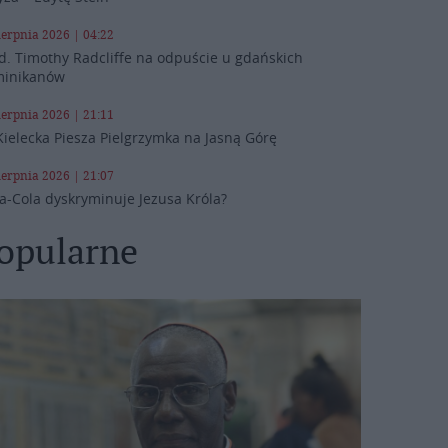
ierpnia 2026 | 04:22
d. Timothy Radcliffe na odpuście u gdańskich
inikanów
ierpnia 2026 | 21:11
Kielecka Piesza Pielgrzymka na Jasną Górę
ierpnia 2026 | 21:07
a-Cola dyskryminuje Jezusa Króla?
opularne