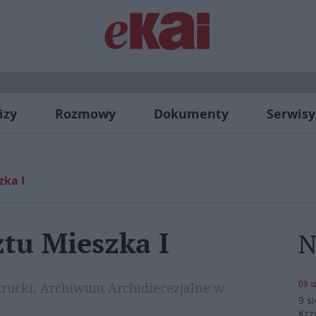
izy
Rozmowy
Dokumenty
Serwisy
zka I
ztu Mieszka I
N
09 s
 Krucki, Archiwum Archidiecezjalne w
9 s
Krz