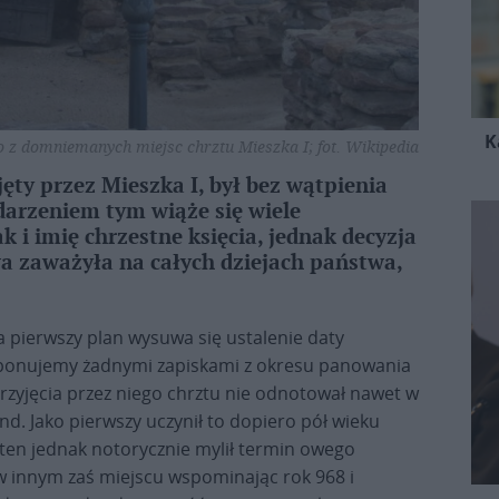
K
o z domniemanych miejsc chrztu Mieszka I; fot. Wikipedia
jęty przez Mieszka I, był bez wątpienia
rzeniem tym wiąże się wiele
k i imię chrzestne księcia, jednak decyzja
wa zaważyła na całych dziejach państwa,
 pierwszy plan wysuwa się ustalenie daty
ysponujemy żadnymi zapiskami z okresu panowania
rzyjęcia przez niego chrztu nie odnotował nawet w
nd. Jako pierwszy uczynił to dopiero pół wieku
 ten jednak notorycznie mylił termin owego
w innym zaś miejscu wspominając rok 968 i