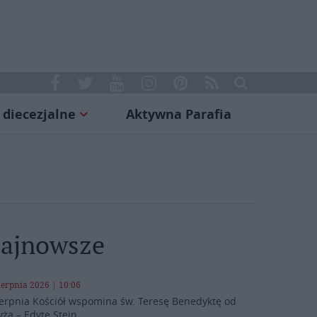
 diecezjalne
Aktywna Parafia
ajnowsze
ierpnia 2026 | 10:06
ierpnia Kościół wspomina św. Teresę Benedyktę od
yża – Edytę Stein