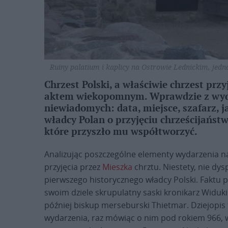
Ruiny palatium i kaplicy na Ostrowie Lednickim, jedn
Chrzest Polski, a właściwie chrzest przy
aktem wiekopomnym. Wprawdzie z wyda
niewiadomych: data, miejsce, szafarz, ja
władcy Polan o przyjęciu chrześcijańst
które przyszło mu współtworzyć.
Analizując poszczególne elementy wydarzenia na
przyjęcia przez
Mieszka
chrztu. Niestety, nie d
pierwszego historycznego władcy Polski. Faktu p
swoim dziele skrupulatny saski kronikarz Widuki
później biskup merseburski Thietmar. Dziejopis
wydarzenia, raz mówiąc o nim pod rokiem 966, 