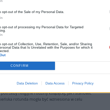
In
oficjalnie i definitywnie – z dotychczasowymi
kultami pogańskimi, a do tego gród gnieźnieński
o opt-out of the Sale of my Personal Data.
ał młode państwo Polan na arenę ogólnoeuropejską
In
starczyć potężny i wyeksponowany ośrodek
to opt-out of processing my Personal Data for Targeted
ing.
In
o opt-out of Collection, Use, Retention, Sale, and/or Sharing
ersonal Data that Is Unrelated with the Purposes for which it
lected.
Out
CONFIRM
akt, o którym trzeba pamiętać, iż z okresu
anych świątyń: poznańskiego kościoła
Data Deletion
Data Access
Privacy Policy
likty tamtejszej katedry oraz rotunda w Gnieźnie.
otrzeby religijne rodziny książęcej, jak i stanowić
ieźnieńska rotunda mogła być wzniesiona w celu