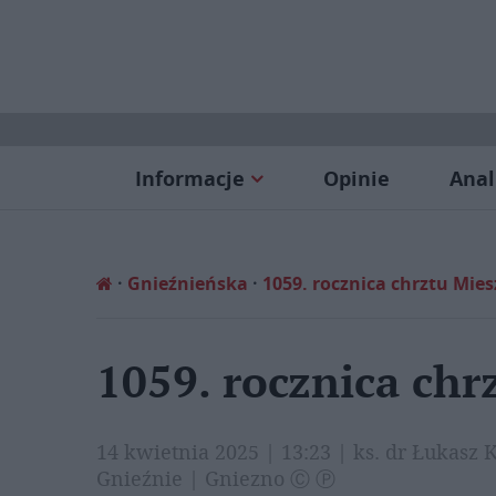
Informacje
Opinie
Anal
Gnieźnieńska
1059. rocznica chrztu Mies
1059. rocznica chr
14 kwietnia 2025 | 13:23 | ks. dr Łukasz
Gnieźnie | Gniezno Ⓒ Ⓟ