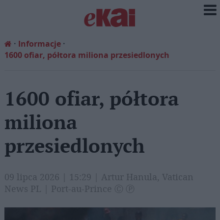
Informacje
1600 ofiar, półtora miliona przesiedlonych
1600 ofiar, półtora
miliona
przesiedlonych
09 lipca 2026 | 15:29 | Artur Hanula, Vatican
News PL | Port-au-Prince Ⓒ Ⓟ