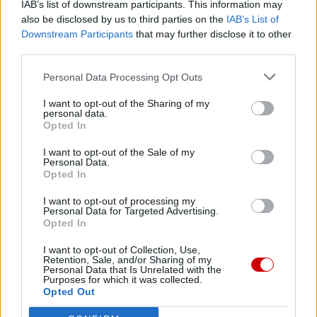
IAB’s list of downstream participants. This information may
also be disclosed by us to third parties on the
IAB’s List of
Downstream Participants
that may further disclose it to other
third parties.
Najnowsze
Personal Data Processing Opt Outs
I want to opt-out of the Sharing of my
07 sierpnia 2026 | 21:30
personal data.
Co czeka papieża Leona XIV w Ameryce Południowej?
Opted In
07 sierpnia 2026 | 20:51
I want to opt-out of the Sale of my
Personal Data.
Franciszkanie z Kustodii Ziemi Świętej świętowali Przemienienie
Opted In
Pańskie
I want to opt-out of processing my
07 sierpnia 2026 | 19:41
Personal Data for Targeted Advertising.
Kard. Tagle: Przemienienie Jezusa w świecie oszpeconym wojną
Opted In
07 sierpnia 2026 | 19:21
I want to opt-out of Collection, Use,
Retention, Sale, and/or Sharing of my
Prawosławny metropolita Finlandii krytykuje patriarchę Cyryla
Personal Data that Is Unrelated with the
za słowa o broni atomowej
Purposes for which it was collected.
Opted Out
Popularne