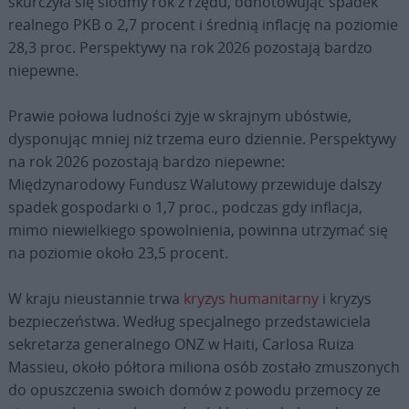
skurczyła się siódmy rok z rzędu, odnotowując spadek
realnego PKB o 2,7 procent i średnią inflację na poziomie
28,3 proc. Perspektywy na rok 2026 pozostają bardzo
niepewne.
Prawie połowa ludności żyje w skrajnym ubóstwie,
dysponując mniej niż trzema euro dziennie. Perspektywy
na rok 2026 pozostają bardzo niepewne:
Międzynarodowy Fundusz Walutowy przewiduje dalszy
spadek gospodarki o 1,7 proc., podczas gdy inflacja,
mimo niewielkiego spowolnienia, powinna utrzymać się
na poziomie około 23,5 procent.
W kraju nieustannie trwa
kryzys humanitarny
i kryzys
bezpieczeństwa. Według specjalnego przedstawiciela
sekretarza generalnego ONZ w Haiti, Carlosa Ruiza
Massieu, około półtora miliona osób zostało zmuszonych
do opuszczenia swoich domów z powodu przemocy ze