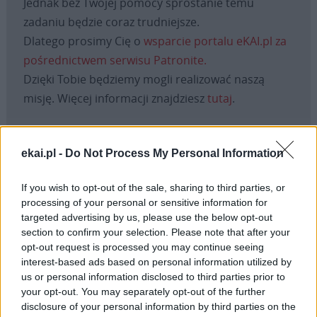
Jednak bez Twojej pomocy sprostanie temu
zadaniu będzie coraz trudniejsze.
Dlatego prosimy Cię o
wsparcie portalu eKAI.pl za
pośrednictwem serwisu Patronite.
Dzięki Tobie będziemy mogli realizować naszą
misję. Więcej informacji znajdziesz
tutaj
.
ekai.pl -
Do Not Process My Personal Information
Facebook
If you wish to opt-out of the sale, sharing to third parties, or
processing of your personal or sensitive information for
Twitter
Messenger
WhatsApp
Email
Copy
Print
targeted advertising by us, please use the below opt-out
Link
section to confirm your selection. Please note that after your
Wersja do druku
opt-out request is processed you may continue seeing
interest-based ads based on personal information utilized by
us or personal information disclosed to third parties prior to
your opt-out. You may separately opt-out of the further
HAITI
KRYZYS HUMANITARNY
TERROR
Tagi:
disclosure of your personal information by third parties on the