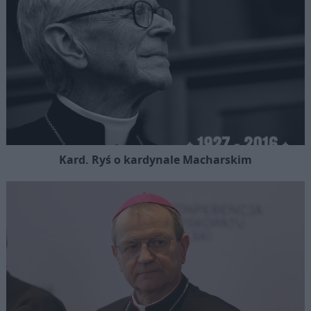
Kard. Ryś o kardynale Macharskim