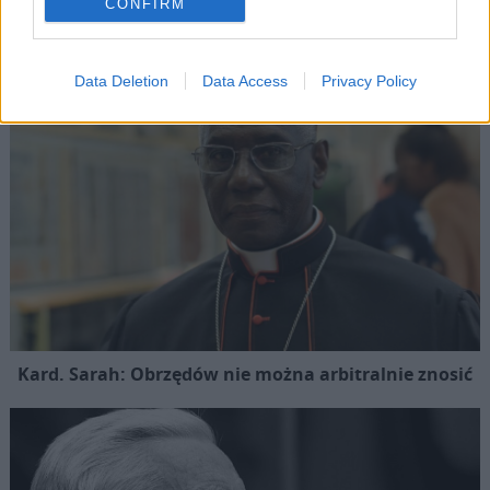
CONFIRM
Data Deletion
Data Access
Privacy Policy
Kard. Sarah: Obrzędów nie można arbitralnie znosić