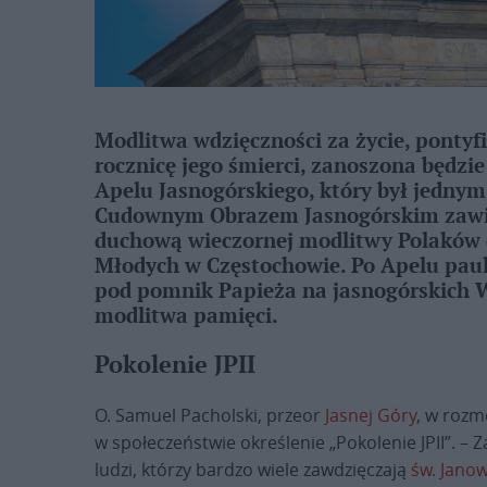
Modlitwa wdzięczności za życie, pontyfik
rocznicę jego śmierci, zanoszona będzie
Apelu Jasnogórskiego, który był jednym
Cudownym Obrazem Jasnogórskim zawier
duchową wieczornej modlitwy Polaków 
Młodych w Częstochowie. Po Apelu paulin
pod pomnik Papieża na jasnogórskich W
modlitwa pamięci.
Pokolenie JPII
O. Samuel Pacholski, przeor
Jasnej Góry
, w rozm
w społeczeństwie określenie „Pokolenie JPII”. – 
ludzi, którzy bardzo wiele zawdzięczają
św. Janow