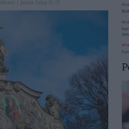
raNews | Jasna Góra Ⓒ Ⓟ
06 s
Bis
06 s
Kar
świ
06 s
Fun
P