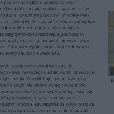
a podczas pontyfikatu papieża Polaka. –
 na Jasną Górę, pytają o miejsca związane ze św.
 to już relikwie, które pozostawił w Kaplicy Matki
, że na Jasnej Górze są papieskie wota i pamiątki w
ła II, modlić można się w kaplicy pod jego
 pielgrzymował tu sześć raz, a jako biskup i
zaznaczył, że dla niego osobiście niezwykle ważne
snej Góry, a szczególne słowa, które odnoszą się
ec Święty nauczył się właśnie tu.
tym bieżącego roku został włączony do
tego Pawła Pierwszego Pustelnika. Od lat związany
 jest św. Jan Paweł II. Pojechał do Rzymu, by
K
ca Świętego. Ale także w swojej codzienności
ypowiada do Świętego słowa, którymi prosi o jego
, który pokazywał, że w życiu zmagamy się z
rzysztof Konopka. Zauważył też, że swoją postawą
że sam podąża za własnym nauczaniem; potrafił