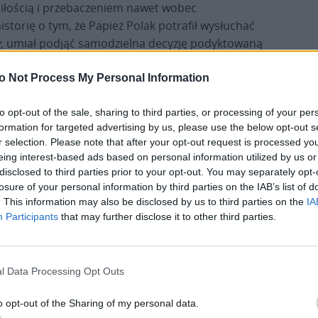
miłością i przebaczeniem nawet wobec
istorię o tym, że Papież Polak potrafił wysłuchać
ny, umiał podjąć samodzielna decyzję podyktowaną
spirująca.
o Not Process My Personal Information
chowy ojciec wielu powołań
to opt-out of the sale, sharing to third parties, or processing of your per
formation for targeted advertising by us, please use the below opt-out s
kania ze Świętym Papieżem jest Słowak, paulin o.
r selection. Please note that after your opt-out request is processed y
 słowackiej Zakonu. Przypomniał o Światowych
eing interest-based ads based on personal information utilized by us or
znych w ’89 roku, na Słowacji powstało pragnienie
disclosed to third parties prior to your opt-out. You may separately opt-
em Świętym – powiedział. Sam także brał udział w
losure of your personal information by third parties on the IAB’s list of
eszta młodzieży bardzo mocno je przeżyli. – Wielu z
. This information may also be disclosed by us to third parties on the
IA
Participants
that may further disclose it to other third parties.
kiedy spotykam księży czy siostry, przełożone
cji, to przyznają, że byli na tych Dniach
e. To są owoce tej pielgrzymki– podkreślił o.
l Data Processing Opt Outs
o opt-out of the Sharing of my personal data.