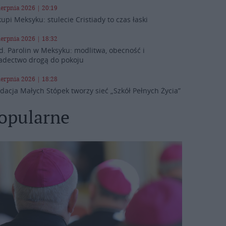
ierpnia 2026 | 20:19
kupi Meksyku: stulecie Cristiady to czas łaski
ierpnia 2026 | 18:32
d. Parolin w Meksyku: modlitwa, obecność i
adectwo drogą do pokoju
ierpnia 2026 | 18:28
dacja Małych Stópek tworzy sieć „Szkół Pełnych Życia”
opularne