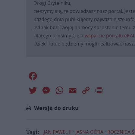
Drogi Czytelniku,
cieszymy się, że odwiedzasz nasz portal. Jest
Każdego dnia publikujemy najważniejsze infor
Jednak bez Twojej pomocy sprostanie temu za
Dlatego prosimy Cię o
wsparcie portalu eKAI
Dzięki Tobie będziemy mogli realizować naszą
Facebook
Twitter
Messenger
WhatsApp
Email
Copy
Print
Link
Wersja do druku
JAN PAWEŁ II
JASNA GÓRA
ROCZNICA Ś
Tagi: