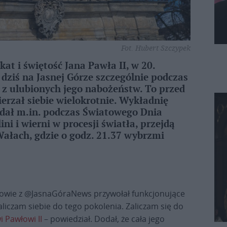
Fot. Hubert Szczypek
at i świętość Jana Pawła II, w 20.
 dziś na Jasnej Górze szczególnie podczas
 z ulubionych jego nabożeństw. To przed
zał siebie wielokrotnie. Wykładnię
dał m.in. podczas Światowego Dnia
i i wierni w procesji światła, przejdą
ałach, gdzie o godz. 21.37 wybrzmi
owie z @JasnaGóraNews przywołał funkcjonujące
Zaliczam siebie do tego pokolenia. Zaliczam się do
i Pawłowi II
– powiedział. Dodał, że cała jego