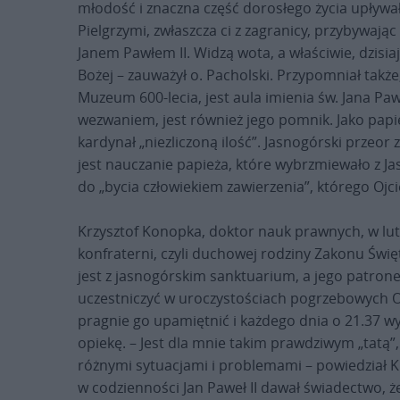
młodość i znaczna część dorosłego życia upływał
Pielgrzymi, zwłaszcza ci z zagranicy, przybywając
Janem Pawłem II. Widzą wota, a właściwie, dzisiaj
Bożej – zauważył o. Pacholski. Przypomniał także
Muzeum 600-lecia, jest aula imienia św. Jana Paw
wezwaniem, jest również jego pomnik. Jako papież
kardynał „niezliczoną ilość”. Jasnogórski przeor 
jest nauczanie papieża, które wybrzmiewało z Ja
do „bycia człowiekiem zawierzenia”, którego Ojci
Krzysztof Konopka, doktor nauk prawnych, w lu
konfraterni, czyli duchowej rodziny Zakonu Świę
jest z jasnogórskim sanktuarium, a jego patronem
uczestniczyć w uroczystościach pogrzebowych Oj
pragnie go upamiętnić i każdego dnia o 21.37 w
opiekę. – Jest dla mnie takim prawdziwym „tatą”
różnymi sytuacjami i problemami – powiedział K
w codzienności Jan Paweł II dawał świadectwo, 