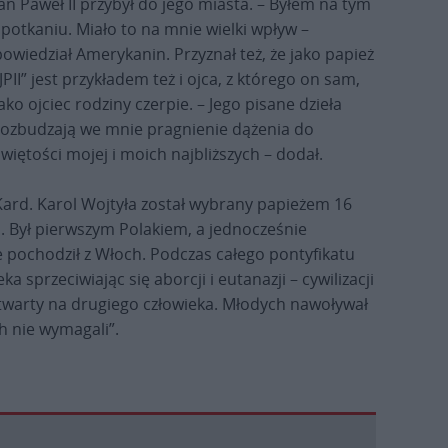
Jan Paweł II przybył do jego miasta. – Byłem na tym
spotkaniu. Miało to na mnie wielki wpływ –
powiedział Amerykanin. Przyznał też, że jako papież
JPII” jest przykładem też i ojca, z którego on sam,
ako ojciec rodziny czerpie. – Jego pisane dzieła
rozbudzają we mnie pragnienie dążenia do
świętości mojej i moich najbliższych – dodał.
Kard. Karol Wojtyła został wybrany papieżem 16
II. Był pierwszym Polakiem, a jednocześnie
 pochodził z Włoch. Podczas całego pontyfikatu
 sprzeciwiając się aborcji i eutanazji – cywilizacji
 otwarty na drugiego człowieka. Młodych nawoływał
h nie wymagali”.