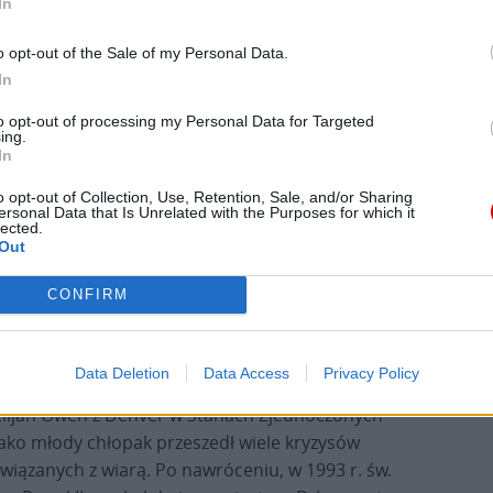
In
o opt-out of the Sale of my Personal Data.
In
to opt-out of processing my Personal Data for Targeted
ing.
rze – pielgrzymi z całego świata
In
żnych stron świata, którzy jak przyznają, chcą
o opt-out of Collection, Use, Retention, Sale, and/or Sharing
ersonal Data that Is Unrelated with the Purposes for which it
 Polski. Nalini Rall, mieszkanka Wielkiej Brytanii
lected.
Out
. Jan Paweł II był najwspanialszym z papieży,
, że darzy go ogromnym szacunkiem i
CONFIRM
aniu komunizmu. – Jest kochany przez wszystkich,
ecie za to, czego dokonał. Polacy, powinniście być
Data Deletion
Data Access
Privacy Policy
Elijah Owen z Denver w Stanach Zjednoczonych
jako młody chłopak przeszedł wiele kryzysów
związanych z wiarą. Po nawróceniu, w 1993 r. św.