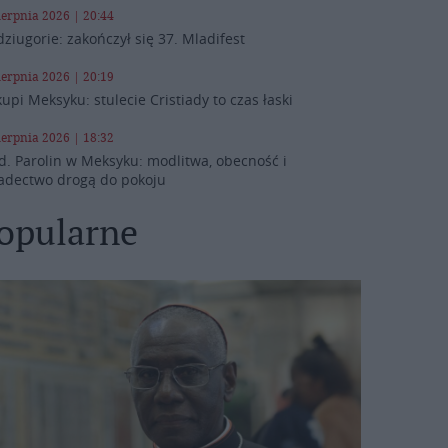
ierpnia 2026 | 20:44
ziugorie: zakończył się 37. Mladifest
ierpnia 2026 | 20:19
kupi Meksyku: stulecie Cristiady to czas łaski
ierpnia 2026 | 18:32
d. Parolin w Meksyku: modlitwa, obecność i
adectwo drogą do pokoju
opularne