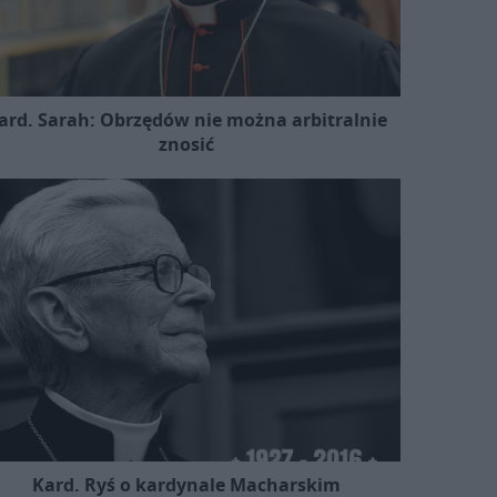
ard. Sarah: Obrzędów nie można arbitralnie
znosić
Kard. Ryś o kardynale Macharskim