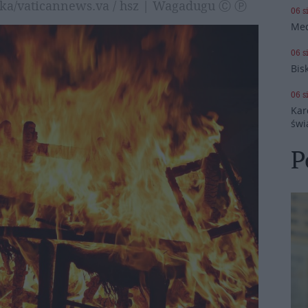
wska/vaticannews.va / hsz | Wagadugu Ⓒ Ⓟ
06 s
Med
06 s
Bis
06 s
Kar
świ
P