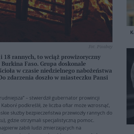
K
Fot. Pixabay
 i 18 rannych, to wciąż prowizoryczny
w Burkina Faso. Grupa doskonale
cioła w czasie niedzielnego nabożeństwa
 Do zdarzenia doszło w miasteczku Pansi
trudniejsza” – stwierdził gubernator prowincji
 Kaboré podkreślił, że liczba ofiar może wzrosnąć,
ińskie służby bezpieczeństwa przewiozły rannych do
u), gdzie otrzymali specjalistyczną pomoc.
pierw zabili ludzi zmierzających na