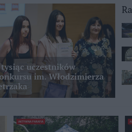
Ra
 tysiąc uczestników
nkursu im. Włodzimierza
etrzaka
AKTYWNA PARAFIA
A