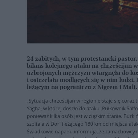
24 zabitych, w tym protestancki pastor,
bilans kolejnego ataku na chrześcijan 
uzbrojonych mężczyzn wtargnęła do koś
i ostrzelała modlących się w nim ludzi.
leżącym na pograniczu z Nigrem i Mali.
„Sytuacja chrześcijan w regionie staje się coraz 
Yagha, w której doszło do ataku. Pułkownik Salfo
ponieważ kilka osób jest w ciężkim stanie. Burk
szpitala w Dori (leżącego 180 km od miejsca atak
Świadkowie napadu informują, że zamachowcy naj