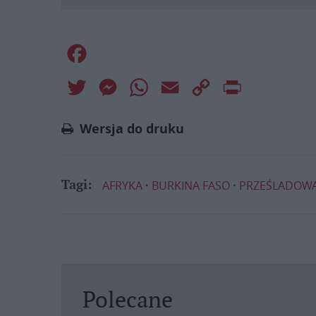
Facebook
Twitter
Messenger
WhatsApp
Email
Copy
Print
Link
Wersja do druku
AFRYKA
BURKINA FASO
PRZEŚLADOWA
Tagi:
Polecane