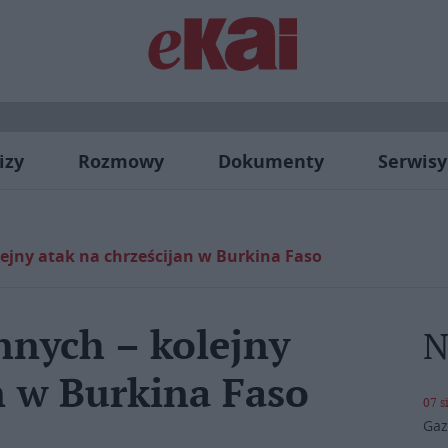
izy
Rozmowy
Dokumenty
Serwisy
olejny atak na chrześcijan w Burkina Faso
annych – kolejny
N
n w Burkina Faso
07 s
Gaz