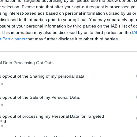
formation for targeted advertising by us, please use the below opt-out s
niepotrzebnie. To błagalny krzyk naszego serca do
r selection. Please note that after your opt-out request is processed y
Europy, gdzie produkuje się broń. Proszę
Radio
eing interest-based ads based on personal information utilized by us or
Watykańskie
, by stało się głosem tych, którzy głosu
disclosed to third parties prior to your opt-out. You may separately opt-
nie mają, którzy cierpią i giną w bezsensownych
losure of your personal information by third parties on the IAB’s list of
atakach, są to także dzieci. To dla nas bardzo
. This information may also be disclosed by us to third parties on the
IA
Participants
that may further disclose it to other third parties.
trudne chwile, liczymy na solidarność zarówno
samych Burkińczyków, jak i mieszkańców regionu
oraz wspólnoty międzynarodowej. To gorące
błaganie naszych serc – prosimy, pomóżcie nam
l Data Processing Opt Outs
iej rozgłośni kard. Ouédraogo.
o opt-out of the Sharing of my personal data.
In
o opt-out of the Sale of my Personal Data.
In
to opt-out of processing my Personal Data for Targeted
ing.
In
ość cywilną, w tym chrześcijan, nasilają się w