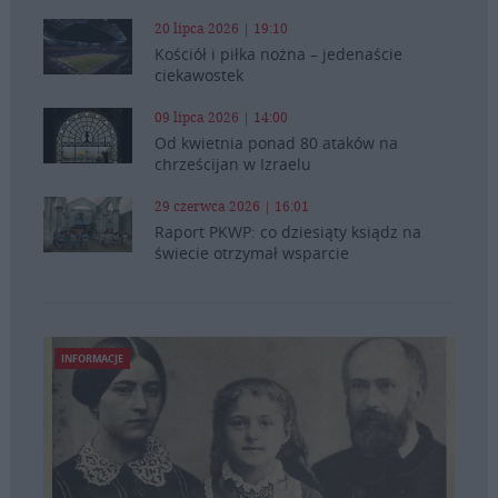
20 lipca 2026 | 19:10
Kościół i piłka nożna – jedenaście
ciekawostek
09 lipca 2026 | 14:00
Od kwietnia ponad 80 ataków na
chrześcijan w Izraelu
29 czerwca 2026 | 16:01
Raport PKWP: co dziesiąty ksiądz na
świecie otrzymał wsparcie
INFORMACJE