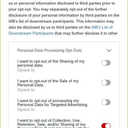
trzech dekad skutecznie zachęca młodych ludzi do
us or personal information disclosed to third parties prior to
sięgania po Pismo Święte. W świecie pełnym informacji i
your opt-out. You may separately opt-out of the further
nieustannych zmian konkurs pozostaje przestrzenią, w
disclosure of your personal information by third parties on the
IAB’s list of downstream participants. This information may
której można zatrzymać się nad tekstem Biblii, odkrywać
also be disclosed by us to third parties on the
IAB’s List of
jego znaczenie i odnajdywać odpowiedzi na pytania
Downstream Participants
that may further disclose it to other
dotyczące wiary, wartości oraz sensu życia.
third parties.
Trzydzieści lat historii Ogólnopolskiego Konkursu Wiedzy
Personal Data Processing Opt Outs
Biblijnej pokazuje, że zainteresowanie Pismem Świętym
I want to opt-out of the Sharing of my
nie słabnie. Wręcz przeciwnie – kolejne pokolenia
personal data.
Opted In
młodych ludzi udowadniają, że Biblia wciąż potrafi
inspirować, fascynować i prowadzić do odkrywania
I want to opt-out of the Sale of my
Personal Data.
głębszego wymiaru rzeczywistości.
Opted In
I want to opt-out of processing my
Personal Data for Targeted Advertising.
Opted In
I want to opt-out of Collection, Use,
Drogi Czytelniku,
Retention, Sale, and/or Sharing of my