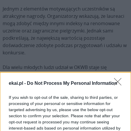
Jednym z elementów motywujących uczestników są
atrakcyjne nagrody. Organizatorzy wskazują, że laureaci
mogą zdobyć między innymi indeksy na renomowane
uczelnie oraz zagraniczne pielgrzymki. Jednak sami
podkreślają, że największą wartością pozostaje
doświadczenie zdobyte podczas przygotowań i udziału w
konkursie.
Dla wielu młodych ludzi udział w OKWB staje się
początkiem dalszych zainteresowań teologicznych,
historycznych czy humanistycznych.
ekai.pl -
Do Not Process My Personal Information
Jubileusz, który zobowiązuje
If you wish to opt-out of the sale, sharing to third parties, or
processing of your personal or sensitive information for
30.edycja Ogólnopolskiego Konkursu Wiedzy Biblijnej jest
targeted advertising by us, please use the below opt-out
section to confirm your selection. Please note that after your
nie tylko okazją do podsumowań, ale również spojrzenia
opt-out request is processed you may continue seeing
w przyszłość. Jubileusz pokazuje trwałość idei, która od
interest-based ads based on personal information utilized by