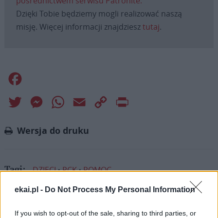
pośrednictwem serwisu Patronite.
Dzięki Tobie będziemy mogli realizować naszą
misję. Więcej informacji znajdziesz
tutaj
.
Facebook
Twitter
Messenger
WhatsApp
Email
Copy
Print
Link
Wersja do druku
DZIECI
PCK
POMOC
Tagi:
ekai.pl -
Do Not Process My Personal Information
If you wish to opt-out of the sale, sharing to third parties, or