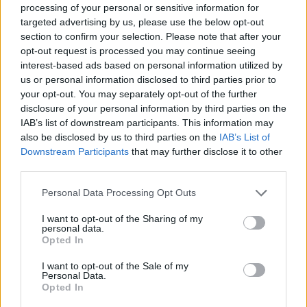
Najnowsze
processing of your personal or sensitive information for
targeted advertising by us, please use the below opt-out
section to confirm your selection. Please note that after your
07 sierpnia 2026 | 05:20
opt-out request is processed you may continue seeing
Gaza: 300 dzieci zabitych w ciągu 300 dni
interest-based ads based on personal information utilized by
us or personal information disclosed to third parties prior to
06 sierpnia 2026 | 20:44
your opt-out. You may separately opt-out of the further
Medziugorie: zakończył się 37. Mladifest
disclosure of your personal information by third parties on the
IAB’s list of downstream participants. This information may
06 sierpnia 2026 | 20:19
also be disclosed by us to third parties on the
IAB’s List of
Biskupi Meksyku: stulecie Cristiady to czas łaski
Downstream Participants
that may further disclose it to other
third parties.
06 sierpnia 2026 | 18:32
Kard. Parolin w Meksyku: modlitwa, obecność i świadectwo
Personal Data Processing Opt Outs
drogą do pokoju
I want to opt-out of the Sharing of my
Popularne
personal data.
Opted In
I want to opt-out of the Sale of my
Personal Data.
Opted In