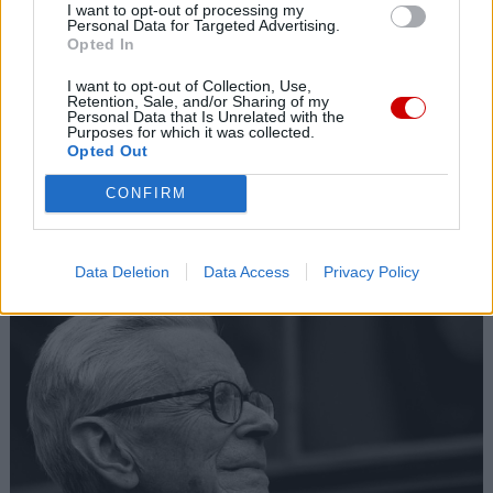
I want to opt-out of processing my
Personal Data for Targeted Advertising.
Opted In
I want to opt-out of Collection, Use,
Retention, Sale, and/or Sharing of my
Personal Data that Is Unrelated with the
Purposes for which it was collected.
Opted Out
CONFIRM
Kard. Sarah: Obrzędów nie można arbitralnie znosić
Data Deletion
Data Access
Privacy Policy