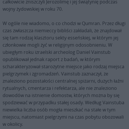
całkowicie zniszczyli Jerozolimę i jej świątynię podczas
wojny żydowskiej w roku 70.
W ogóle nie wiadomo, o co chodzi w Qumran. Przez długi
czas zwłaszcza niemieccy bibliści zakładali, że znajdował
się tam rodzaj klasztoru sekty esseńskiej, w którym jej
członkowie mogli żyć w religijnym odosobnieniu. W
ubiegłym roku izraelski archeolog Daniel Vainstub
opublikował jednak raport z badań, w którym
scharakteryzował starożytne miejsce jako rodzaj miejsca
pielgrzymek i zgromadzeń. Vainstub zaznaczył, że
znaleziono pozostałości centralnej spiżarni, dużych łaźni
rytualnych, cmentarza i refektarza, ale nie znaleziono
dowodów na istnienie domostw, których można by się
spodziewać w przypadku stałej osady. Według Vainstuba
niewielka liczba osób mogła mieszkać na stałe w tym
miejscu, natomiast pielgrzymi na czas pobytu obozowali
w okolicy.