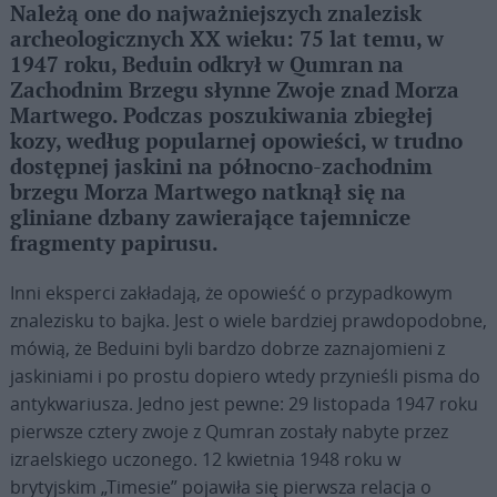
Należą one do najważniejszych znalezisk
archeologicznych XX wieku: 75 lat temu, w
1947 roku, Beduin odkrył w Qumran na
Zachodnim Brzegu słynne Zwoje znad Morza
Martwego. Podczas poszukiwania zbiegłej
kozy, według popularnej opowieści, w trudno
dostępnej jaskini na północno-zachodnim
brzegu Morza Martwego natknął się na
gliniane dzbany zawierające tajemnicze
fragmenty papirusu.
Inni eksperci zakładają, że opowieść o przypadkowym
znalezisku to bajka. Jest o wiele bardziej prawdopodobne,
mówią, że Beduini byli bardzo dobrze zaznajomieni z
jaskiniami i po prostu dopiero wtedy przynieśli pisma do
antykwariusza. Jedno jest pewne: 29 listopada 1947 roku
pierwsze cztery zwoje z Qumran zostały nabyte przez
izraelskiego uczonego. 12 kwietnia 1948 roku w
brytyjskim „Timesie” pojawiła się pierwsza relacja o