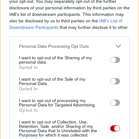
your opt-out. You may separately opt-out of the further
informacje z życia Kościoła w Polsce i na świecie.
disclosure of your personal information by third parties on the
Jednak bez Twojej pomocy sprostanie temu
IAB’s list of downstream participants. This information may
also be disclosed by us to third parties on the
IAB’s List of
zadaniu będzie coraz trudniejsze.
Downstream Participants
that may further disclose it to other
Dlatego prosimy Cię o
wsparcie portalu eKAI.pl za
third parties.
pośrednictwem serwisu Patronite.
Personal Data Processing Opt Outs
Dzięki Tobie będziemy mogli realizować naszą
misję. Więcej informacji znajdziesz
tutaj
.
I want to opt-out of the Sharing of my
personal data.
Opted In
I want to opt-out of the Sale of my
Personal Data.
Opted In
Facebook
I want to opt-out of processing my
Twitter
Messenger
WhatsApp
Email
Copy
Print
Personal Data for Targeted Advertising.
Opted In
Link
Wersja do druku
I want to opt-out of Collection, Use,
Retention, Sale, and/or Sharing of my
Personal Data that Is Unrelated with the
Purposes for which it was collected.