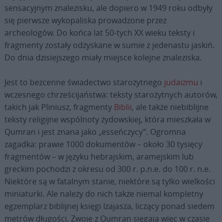
sensacyjnym znalezisku, ale dopiero w 1949 roku odbyły
się pierwsze wykopaliska prowadzone przez
archeologów. Do końca lat 50-tych XX wieku teksty i
fragmenty zostały odzyskane w sumie z jedenastu jaskiń.
Do dnia dzisiejszego miały miejsce kolejne znaleziska.
Jest to bezcenne świadectwo starożytnego
judaizmu
i
wczesnego chrześcijaństwa: teksty starożytnych autorów,
takich jak Pliniusz, fragmenty
Biblii
, ale także niebiblijne
teksty religijne wspólnoty żydowskiej, która mieszkała w
Qumran i jest znana jako „esseńczycy”. Ogromna
zagadka: prawie 1000 dokumentów – około 30 tysięcy
fragmentów – w języku hebrajskim, aramejskim lub
greckim pochodzi z okresu od 300 r. p.n.e. do 100 r. n.e.
Niektóre są w fatalnym stanie, niektóre są tylko wielkości
miniaturki. Ale należy do nich także niemal kompletny
egzemplarz biblijnej księgi Izajasza, liczący ponad siedem
metrów długości. Zwoje z Qumran sięgają więc w czasie