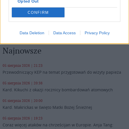
Opted Out
BIBLIA
CHRZEŚCIJAŃSTWO
JUDAIZM
Tagi:
CONFIRM
PRACE ARCHEOLOGICZNE
ZNALEZISKA
Data Deletion
Data Access
Privacy Policy
Najnowsze
05 sierpnia 2026 | 21:23
Przewodniczący KEP na temat przygotowań do wizyty papieża
05 sierpnia 2026 | 20:38
Kard. Kikuchi z okazji rocznicy bombardowań atomowych
05 sierpnia 2026 | 20:00
Kard. Makrickas w święto Matki Bożej Śnieżnej
05 sierpnia 2026 | 19:23
Coraz więcej ataków na chrześcijan w Europie. Anja Tang: