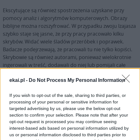
Ekscytujące są również spostrzeżenia uzyskane przy
pomocy analiz i algorytmów komputerowych. Obrazy
biblijne można rozszyfrować. W przypadku zwoju Izajasza
szybko staje się jasne, że przy pracy pracowało kilku
skrybów. Widać wiele śladów przeróbek i poprawek.
Badacze podejrzewają, że pracowali tu nie tylko kopiści.
Skrybowie są również autorami, ponieważ wielokrotnie
ingerowali w treść, dodawali do niej lub pomijali całe
fragmenty.
ekai.pl -
Do Not Process My Personal Information
If you wish to opt-out of the sale, sharing to third parties, or
processing of your personal or sensitive information for
targeted advertising by us, please use the below opt-out
Drogi Czytelniku,
section to confirm your selection. Please note that after your
cieszymy się, że odwiedzasz nasz portal. Jesteśmy
opt-out request is processed you may continue seeing
interest-based ads based on personal information utilized by
tu dla Ciebie!
us or personal information disclosed to third parties prior to
Każdego dnia publikujemy najważniejsze