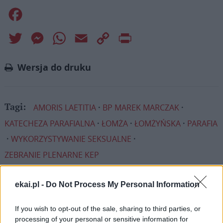
Facebook
Twitter
Messenger
WhatsApp
Email
Copy
Print
Link
Wersja do druku
AMORIS LAETITIA
BP MAREK MARCZAK
Tagi:
KATECHEZA PARAFIALNA
ŁOMŻA
ŁOMŻYŃSKA
PARAFIA
WYKORZYSTYWANIE SEKSUALNE
ZEBRANIE PLENARNE KEP
ekai.pl -
Do Not Process My Personal Information
Najnowsze
If you wish to opt-out of the sale, sharing to third parties, or
processing of your personal or sensitive information for