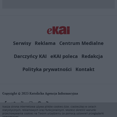
Serwisy
Reklama
Centrum Medialne
Darczyńcy KAI
eKAI poleca
Redakcja
Polityka prywatności
Kontakt
Copyright © 2025 Katolicka Agencja Informacyjna
Nasza strona internetowa używa plików cookies (tzw. ciasteczka) w celach
statystycznych, reklamowych oraz funkcjonalnych. Możesz określić warunki
KAI zastrzega wszelkie prawa do serwisu. Użytkownicy mogą pobierać
przechowywania cookies na Twoim urządzeniu za pomocą ustawień przeglądarki
i drukować fragmenty zawartości serwisu internetowego www.ekai.pl
internetowej.