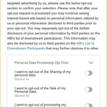
targeted advertising by us, please use the below opt-out
07 sierpnia 2026 | 05:20
section to confirm your selection. Please note that after your
Gaza: 300 dzieci zabitych w ciągu 300 dni
opt-out request is processed you may continue seeing
interest-based ads based on personal information utilized by
06 sierpnia 2026 | 20:44
us or personal information disclosed to third parties prior to
Medziugorie: zakończył się 37. Mladifest
your opt-out. You may separately opt-out of the further
disclosure of your personal information by third parties on the
06 sierpnia 2026 | 20:19
IAB’s list of downstream participants. This information may
Biskupi Meksyku: stulecie Cristiady to czas łaski
also be disclosed by us to third parties on the
IAB’s List of
Downstream Participants
that may further disclose it to other
06 sierpnia 2026 | 18:32
third parties.
Kard. Parolin w Meksyku: modlitwa, obecność i świadectwo
drogą do pokoju
Personal Data Processing Opt Outs
Popularne
I want to opt-out of the Sharing of my
personal data.
Opted In
I want to opt-out of the Sale of my
Personal Data.
Opted In
I want to opt-out of processing my