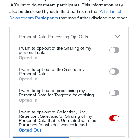
IAB’s list of downstream participants. This information may
also be disclosed by us to third parties on the
IAB’s List of
Downstream Participants
that may further disclose it to other
third parties.
Najnowsze
Personal Data Processing Opt Outs
08 sierpnia 2026 | 12:46
I want to opt-out of the Sharing of my
personal data.
8 sierpnia Kościół wspomina św. Dominika
Opted In
07 sierpnia 2026 | 23:10
I want to opt-out of the Sale of my
Indyjski biskup: nie potrzebujemy misjonarzy, którzy
Personal Data.
przyjeżdżają z gotowymi odpowiedziami
Opted In
07 sierpnia 2026 | 22:47
I want to opt-out of processing my
Personal Data for Targeted Advertising.
Biskupi o podróży apostolskiej Leona XIV do Francji: wielka
Opted In
radość
I want to opt-out of Collection, Use,
07 sierpnia 2026 | 22:36
Retention, Sale, and/or Sharing of my
Personal Data that Is Unrelated with the
Narodowy Bank Ukrainy wyemituje monetę upamiętniającą Jana
Purposes for which it was collected.
Pawła II
Opted Out