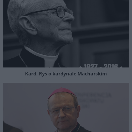
Kard. Ryś o kardynale Macharskim