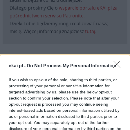
Dlatego prosimy Cię o
wsparcie portalu eKAI.pl za
pośrednictwem serwisu Patronite.
Dzięki Tobie będziemy mogli realizować naszą
misję. Więcej informacji znajdziesz
tutaj
.
Facebook
ekai.pl -
Do Not Process My Personal Information
Twitter
Messenger
WhatsApp
Email
Copy
Print
If you wish to opt-out of the sale, sharing to third parties, or
Link
processing of your personal or sensitive information for
Wersja do druku
targeted advertising by us, please use the below opt-out
section to confirm your selection. Please note that after your
opt-out request is processed you may continue seeing
interest-based ads based on personal information utilized by
BIELSKO-BIAŁA
CHÓR
Tagi:
us or personal information disclosed to third parties prior to
your opt-out. You may separately opt-out of the further
DIECEZJA BIELSKO-ŻYWIECKA
disclosure of your personal information by third parties on the