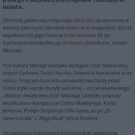
jednego z najstarszych zespołów chóralnych
miasta.
Obchody jubileuszu rozpoczęła
Msza św
. sprawowana w
intencji obecnych członków chóru oraz wszystkich, którzy
współtworzyli jego historię przez minione 80 lat.
Eucharystii przewodniczył
proboszcz
katedry ks. Antoni
Młoczek.
Pod batutą Macieja Leśniaka wystąpili: Chór Katedralny,
zespół Cantores Sancti Nicolai, Orkiestra Kameralna oraz
soliści. Program koncertu prowadził słuchaczy przez
różne style i epoki muzyki sakralnej – od renesansowego
„Nieście chwałę mocarze” Mikołaja Gomółki, poprzez
współczesne kompozycje Colina Mawby’ego, Karla
Jenkinsa, Philipa Stopforda i Ola Gjeilo, aż po „Et
misericordia” z „Magnificat” Johna Ruttera.
Szczególnym momentem koncertu było wykonanie