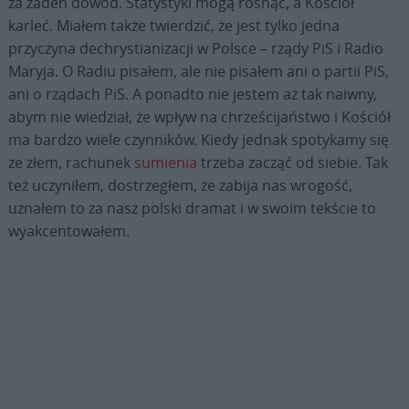
za żaden dowód. Statystyki mogą rosnąć, a Kościół
karleć. Miałem także twierdzić, że jest tylko jedna
przyczyna dechrystianizacji w Polsce – rządy PiS i Radio
Maryja. O Radiu pisałem, ale nie pisałem ani o partii PiS,
ani o rządach PiS. A ponadto nie jestem aż tak naiwny,
abym nie wiedział, że wpływ na chrześcijaństwo i Kościół
ma bardzo wiele czynników. Kiedy jednak spotykamy się
ze złem, rachunek
sumienia
trzeba zacząć od siebie. Tak
też uczyniłem, dostrzegłem, że zabija nas wrogość,
uznałem to za nasz polski dramat i w swoim tekście to
wyakcentowałem.