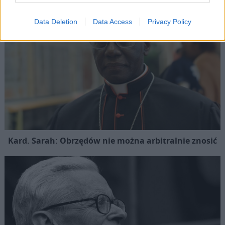
Data Deletion
Data Access
Privacy Policy
Kard. Sarah: Obrzędów nie można arbitralnie znosić