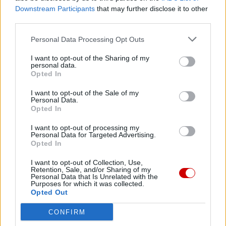
Downstream Participants
that may further disclose it to other
Najnowsze
third parties.
Personal Data Processing Opt Outs
08 sierpnia 2026 | 19:04
SIGNIS 2026: komunikacja w służbie Ewangelii
I want to opt-out of the Sharing of my
personal data.
Opted In
08 sierpnia 2026 | 18:23
Papież: w św. Agacie kontemplujemy zwycięstwo miłości nad
I want to opt-out of the Sale of my
śmiercią
Personal Data.
Opted In
08 sierpnia 2026 | 16:32
Paola Kafira o islamie: Nie możemy już dłużej milczeć
I want to opt-out of processing my
Personal Data for Targeted Advertising.
Opted In
08 sierpnia 2026 | 16:16
Pieszo do Matki Bożej – z Great Meadows do Amerykańskiej
I want to opt-out of Collection, Use,
Częstochowy
Retention, Sale, and/or Sharing of my
Personal Data that Is Unrelated with the
Purposes for which it was collected.
Popularne
Opted Out
CONFIRM