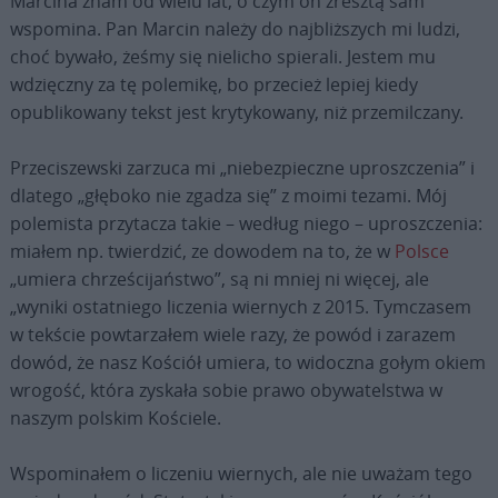
Marcina znam od wielu lat, o czym on zresztą sam
wspomina. Pan Marcin należy do najbliższych mi ludzi,
choć bywało, żeśmy się nielicho spierali. Jestem mu
wdzięczny za tę polemikę, bo przecież lepiej kiedy
opublikowany tekst jest krytykowany, niż przemilczany.
Przeciszewski zarzuca mi „niebezpieczne uproszczenia” i
dlatego „głęboko nie zgadza się” z moimi tezami. Mój
polemista przytacza takie – według niego – uproszczenia:
miałem np. twierdzić, ze dowodem na to, że w
Polsce
„umiera chrześcijaństwo”, są ni mniej ni więcej, ale
„wyniki ostatniego liczenia wiernych z 2015. Tymczasem
w tekście powtarzałem wiele razy, że powód i zarazem
dowód, że nasz Kościół umiera, to widoczna gołym okiem
wrogość, która zyskała sobie prawo obywatelstwa w
naszym polskim Kościele.
Wspominałem o liczeniu wiernych, ale nie uważam tego