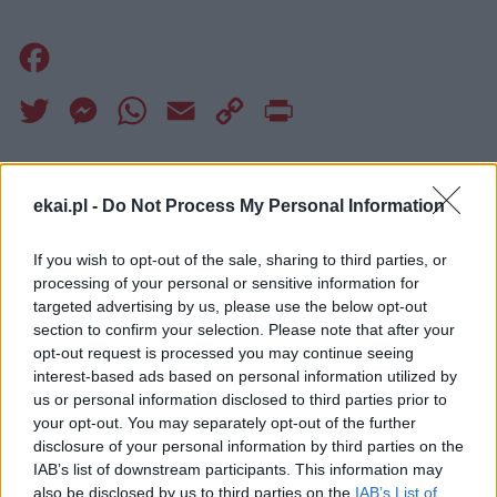
Facebook
Twitter
Messenger
WhatsApp
Email
Copy
Print
Link
Wersja do druku
ekai.pl -
Do Not Process My Personal Information
If you wish to opt-out of the sale, sharing to third parties, or
MARCIN PRZECISZEWSKI
Tagi:
processing of your personal or sensitive information for
O. LUDWIK WIŚNIEWSKI OP
TYGODNIK POWSZECHNY
targeted advertising by us, please use the below opt-out
section to confirm your selection. Please note that after your
opt-out request is processed you may continue seeing
interest-based ads based on personal information utilized by
o. Ludwik Wiśniewski OP
us or personal information disclosed to third parties prior to
your opt-out. You may separately opt-out of the further
disclosure of your personal information by third parties on the
IAB’s list of downstream participants. This information may
also be disclosed by us to third parties on the
IAB’s List of