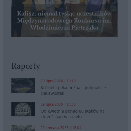
Kalisz: niemal tysiąc uczestników
Międzynarodowego Konkursu im.
Włodzimierza Pietrzaka
Raporty
20 lipca 2026 | 19:10
Kościół i piłka nożna – jedenaście
ciekawostek
09 lipca 2026 | 14:00
Od kwietnia ponad 80 ataków na
chrześcijan w Izraelu
29 czerwca 2026 | 16:01