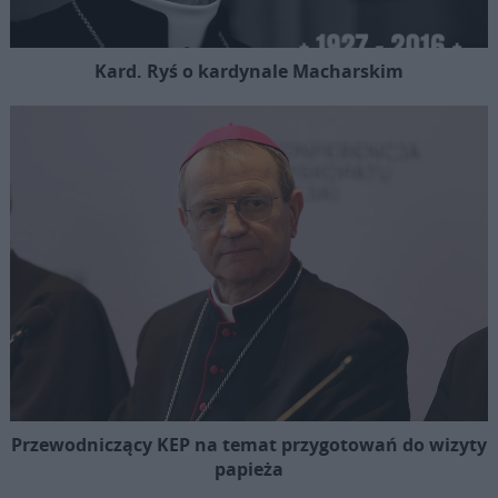
Kard. Ryś o kardynale Macharskim
Przewodniczący KEP na temat przygotowań do wizyty
papieża