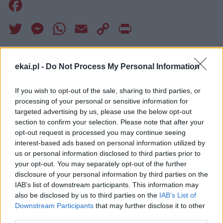
Facebook
Twitter
Messenger
WhatsApp
Email
Copy
Print
Link
Wersja do druku
ekai.pl -
Do Not Process My Personal Information
If you wish to opt-out of the sale, sharing to third parties, or
ABP STANISŁAW BUDZIK
Tagi:
processing of your personal or sensitive information for
targeted advertising by us, please use the below opt-out
ARCHIDIECEZJA LUBELSKA
BOŻE CIAŁO
section to confirm your selection. Please note that after your
opt-out request is processed you may continue seeing
interest-based ads based on personal information utilized by
us or personal information disclosed to third parties prior to
your opt-out. You may separately opt-out of the further
Najnowsze
disclosure of your personal information by third parties on the
IAB’s list of downstream participants. This information may
also be disclosed by us to third parties on the
IAB’s List of
07 sierpnia 2026 | 23:10
Downstream Participants
that may further disclose it to other
Indyjski biskup: nie potrzebujemy misjonarzy, którzy
third parties.
przyjeżdżają z gotowymi odpowiedziami