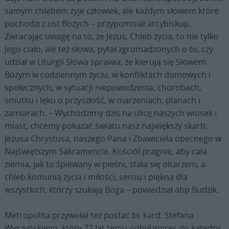
samym chlebem żyje człowiek, ale każdym słowem które
pochodzi z ust Bożych – przypomniał arcybiskup.
Zwracając uwagę na to, że Jezus, Chleb życia, to nie tylko
Jego ciało, ale też słowa, pytał zgromadzonych o to, czy
udział w Liturgii Słowa sprawia, że kierują się Słowem
Bożym w codziennym życiu, w konfliktach domowych i
społecznych, w sytuacji niepowodzenia, chorobach,
smutku i lęku o przyszłość, w marzeniach, planach i
zamiarach. – Wychodzimy dziś na ulicę naszych wiosek i
miast, chcemy pokazać światu nasz największy skarb,
Jezusa Chrystusa, naszego Pana i Zbawiciela obecnego w
Najświętszym Sakramencie. Kościół pragnie, aby cała
ziemia, jak to śpiewany w pieśni, stała się ołtarzem, a
chleb komunią życia i miłości, sensu i piękna dla
wszystkich, którzy szukają Boga – powiedział abp Budzik.
Metropolita przywołał też postać bł. kard. Stefana
Wyszyńskiego, który 77 lat temu odbył ingres do katedry