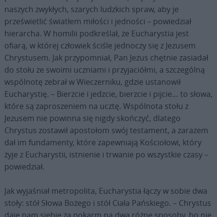
naszych zwykłych, szarych ludzkich spraw, aby je
prześwietlić światłem miłości i jedności – powiedział
hierarcha. W homilii podkreślał, że Eucharystia jest
ofiarą, w której człowiek ściśle jednoczy się z Jezusem
Chrystusem. Jak przypomniał, Pan Jezus chętnie zasiadał
do stołu ze swoimi uczniami i przyjaciółmi, a szczególną
wspólnotę zebrał w Wieczerniku, gdzie ustanowił
Eucharystię. – Bierzcie i jedzcie, bierzcie i pijcie… to słowa,
które są zaproszeniem na ucztę. Wspólnota stołu z
Jezusem nie powinna się nigdy skończyć, dlatego
Chrystus zostawił apostołom swój testament, a zarazem
dał im fundamenty, które zapewniają Kościołowi, który
żyje z Eucharystii, istnienie i trwanie po wszystkie czasy –
powiedział.
Jak wyjaśniał metropolita, Eucharystia łączy w sobie dwa
stoły: stół Słowa Bożego i stół Ciała Pańskiego. – Chrystus
daje nam siebie za pokarm na dwa różne sposoby, bo nie