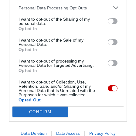
Personal Data Processing Opt Outs
07 sierpnia 2026 | 22:47
Biskupi o podróży apostolskiej Leona XIV do Francji: wielka
I want to opt-out of the Sharing of my
radość
personal data.
Opted In
07 sierpnia 2026 | 22:36
Narodowy Bank Ukrainy wyemituje monetę upamiętniającą Jana
I want to opt-out of the Sale of my
Personal Data.
Pawła II
Opted In
07 sierpnia 2026 | 22:17
I want to opt-out of processing my
Ukraińskie Kościoły wzywają do światowej modlitwy za Ukrainę
Personal Data for Targeted Advertising.
24 sierpnia
Opted In
Popularne
I want to opt-out of Collection, Use,
Retention, Sale, and/or Sharing of my
Personal Data that Is Unrelated with the
Purposes for which it was collected.
Opted Out
CONFIRM
Data Deletion
Data Access
Privacy Policy