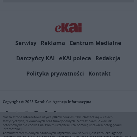
Serwisy
Reklama
Centrum Medialne
Darczyńcy KAI
eKAI poleca
Redakcja
Polityka prywatności
Kontakt
Copyright © 2025 Katolicka Agencja Informacyjna
Nasza strona internetowa używa plików cookies (tzw. ciasteczka) w celach
statystycznych, reklamowych oraz funkcjonalnych. Możesz określić warunki
KAI zastrzega wszelkie prawa do serwisu. Użytkownicy mogą pobierać
przechowywania cookies na Twoim urządzeniu za pomocą ustawień przeglądarki
i drukować fragmenty zawartości serwisu internetowego www.ekai.pl
internetowej.
wyłącznie do użytku osobistego. Publikacja, rozpowszechnianie
Administratorem danych osobowych użytkowników Serwisu jest Katolicka Agencja