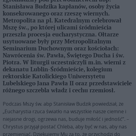
Stanisława Budzika kapłanów, osoby życia
konsekrowanego oraz rzeszę wiernych.
Metropolita na pl. Katedralnym celebrował
Mszę św., po której ulicami śródmieścia
przeszła procesja eucharystyczna. Ołtarze
usytuowane były przy Metropolitalnym
Seminarium Duchownym oraz kościołach:
Nawrócenia św. Pawła, Świętego Ducha i św.
Piotra. W liturgii uczestniczyli m.in. wierni z
dekanatu Lublin-Śródmieście, kolegium
rektorskie Katolickiego Uniwersytetu
Lubelskiego Jana Pawła II oraz przedstawiciele
różnego szczebla władz i cechu rzemiosł.
Podczas Mszy św. abp Stanisław Budzik powiedział, że
„Eucharystia rzuca światło na wszystkie nasze ciemne i
niejasne drogi, ogrzewa nas, buduje miłość i jedność”. –
Chrystus przyjął postać Chleba, aby być w nas, aby nas
przemieniać. Dziękujemy Mu za to, że przychodzi do