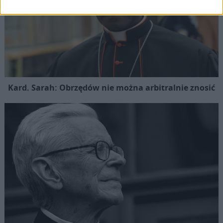
Kard. Sarah: Obrzędów nie można arbitralnie znosić