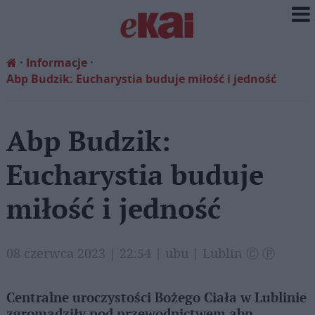
Informacje
Abp Budzik: Eucharystia buduje miłość i jedność
Abp Budzik:
Eucharystia buduje
miłość i jedność
08 czerwca 2023 | 22:54 | ubu | Lublin Ⓒ Ⓟ
Centralne uroczystości Bożego Ciała w Lublinie
zgromadziły pod przewodnictwem abp.