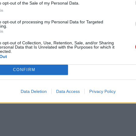
o opt-out of the Sale of my Personal Data.
In
to opt-out of processing my Personal Data for Targeted
ing.
In
eśmy tu dla Ciebie!
o opt-out of Collection, Use, Retention, Sale, and/or Sharing
ersonal Data that Is Unrelated with the Purposes for which it
macje z życia Kościoła w Polsce i na świecie.
lected.
Out
daniu będzie coraz trudniejsze.
.pl za pośrednictwem serwisu Patronite.
CONFIRM
 misję. Więcej informacji znajdziesz
tutaj
.
Data Deletion
Data Access
Privacy Policy