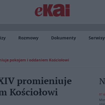
izy
Rozmowy
Dokumenty
Serwisy
niuje pokojem i oddaniem Kościołowi
XIV promieniuje
N
m Kościołowi
07 s
Mos
stol