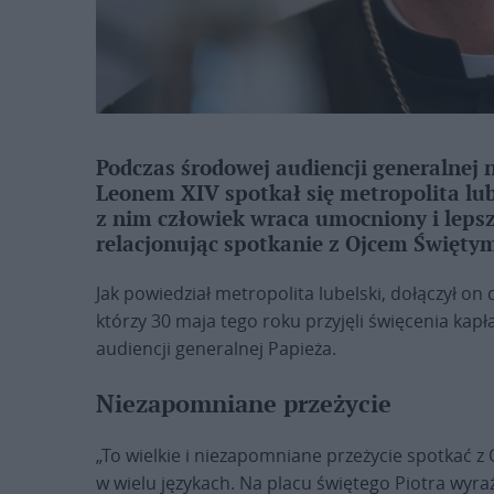
Podczas środowej audiencji generalnej 
Leonem XIV spotkał się metropolita lub
z nim człowiek wraca umocniony i leps
relacjonując spotkanie z Ojcem Święty
Jak powiedział metropolita lubelski, dołączył on d
którzy 30 maja tego roku przyjęli święcenia kapła
audiencji generalnej Papieża.
Niezapomniane przeżycie
„To wielkie i niezapomniane przeżycie spotkać 
w wielu językach. Na placu świętego Piotra wyraź