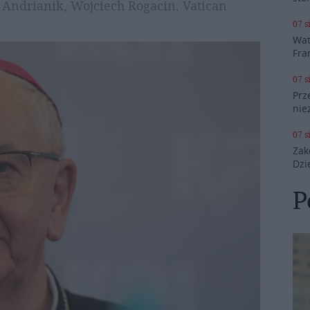
l Andrianik, Wojciech Rogacin, Vatican
07 s
Wat
Fra
07 s
Prz
nie
07 s
Zak
Dzi
P