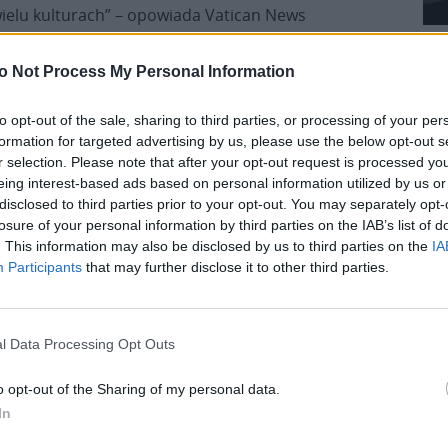
wielu kulturach” – opowiada Vatican News
o Not Process My Personal Information
po wygłoszonej katechezie poprosił
Leona XIV
o
ezji. Opowiedział także o swojej fascynacji
to opt-out of the sale, sharing to third parties, or processing of your per
XIV.
formation for targeted advertising by us, please use the below opt-out s
r selection. Please note that after your opt-out request is processed y
eing interest-based ads based on personal information utilized by us or
disclosed to third parties prior to your opt-out. You may separately opt-
losure of your personal information by third parties on the IAB’s list of
. This information may also be disclosed by us to third parties on the
IA
Participants
that may further disclose it to other third parties.
l Data Processing Opt Outs
Pr
n promieniuje pokojem, życzliwością i wielkim
o opt-out of the Sharing of my personal data.
m spotkaniu z nim człowiek wraca umocniony na
In
 XIV” – dodaje abp Stanisław Budzik.