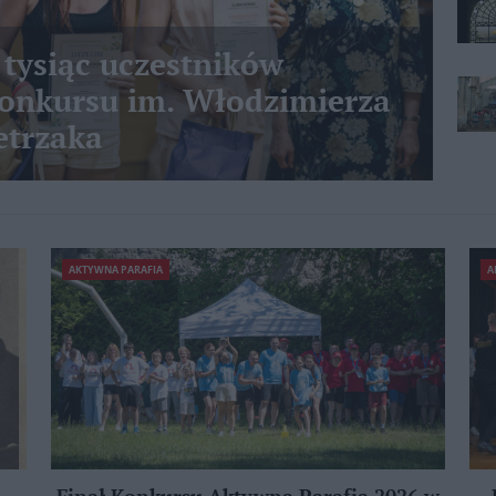
 tysiąc uczestników
nkursu im. Włodzimierza
etrzaka
AKTYWNA PARAFIA
A