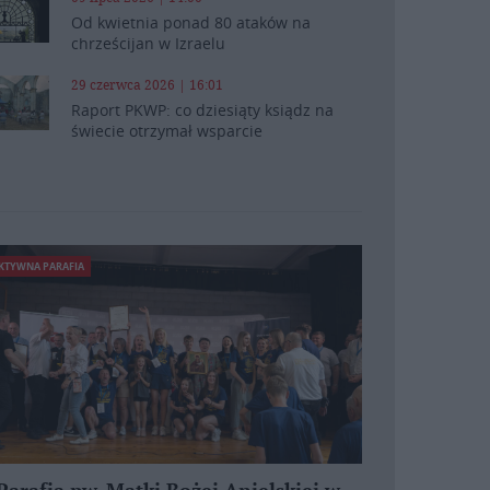
Od kwietnia ponad 80 ataków na
chrześcijan w Izraelu
29 czerwca 2026 | 16:01
Raport PKWP: co dziesiąty ksiądz na
świecie otrzymał wsparcie
KTYWNA PARAFIA