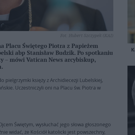
Fot. Hubert Szczypek (KAI)
na Placu Świętego Piotra z Papieżem
K
elski abp Stanisław Budzik. Po spotkaniu
zy – mówi Vatican News arcybiskup,
m.
o pielgrzymki księży z Archidiecezji Lubelskiej,
ńskie. Uczestniczyli oni na Placu św. Piotra w
z Ojcem Świętym, wysłuchać jego słowa głoszonego
nie widać, że Kościół katolicki jest powszechny,