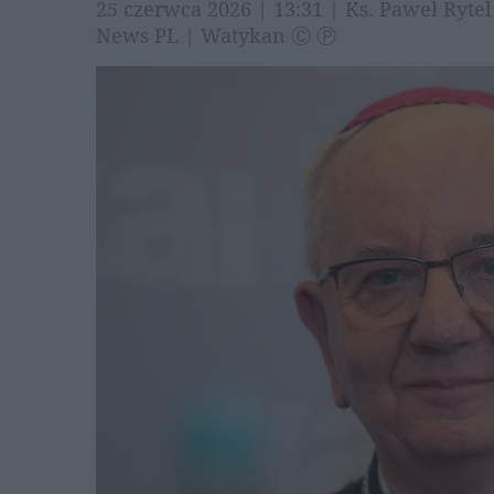
25 czerwca 2026 | 13:31 | Ks. Paweł Ryte
News PL | Watykan Ⓒ Ⓟ