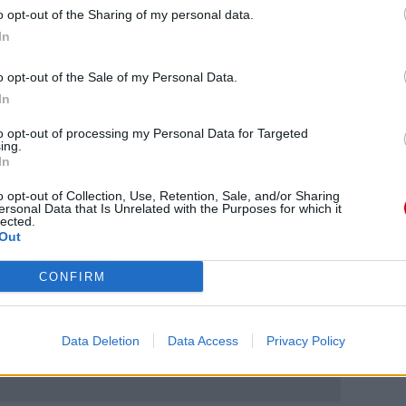
dzięczności wobec tych, którzy formowali ich w drodze
o opt-out of the Sharing of my personal data.
o kapłaństwa i którzy towarzyszą im w wypełnianiu tego
In
o opt-out of the Sale of my Personal Data.
In
abp Adam Szal
, księża jubilaci oraz księża profesorowie
to opt-out of processing my Personal Data for Targeted
ing.
In
o opt-out of Collection, Use, Retention, Sale, and/or Sharing
ersonal Data that Is Unrelated with the Purposes for which it
lected.
Out
eśmy tu dla Ciebie!
CONFIRM
macje z życia Kościoła w Polsce i na świecie.
daniu będzie coraz trudniejsze.
.pl za pośrednictwem serwisu Patronite.
Data Deletion
Data Access
Privacy Policy
 misję. Więcej informacji znajdziesz
tutaj
.