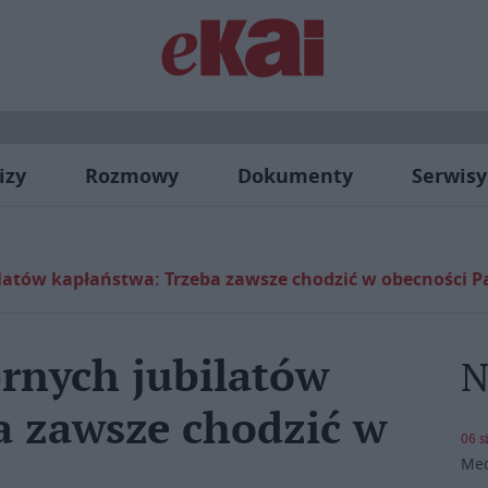
izy
Rozmowy
Dokumenty
Serwisy
ilatów kapłaństwa: Trzeba zawsze chodzić w obecności 
brnych jubilatów
N
a zawsze chodzić w
06 s
Med