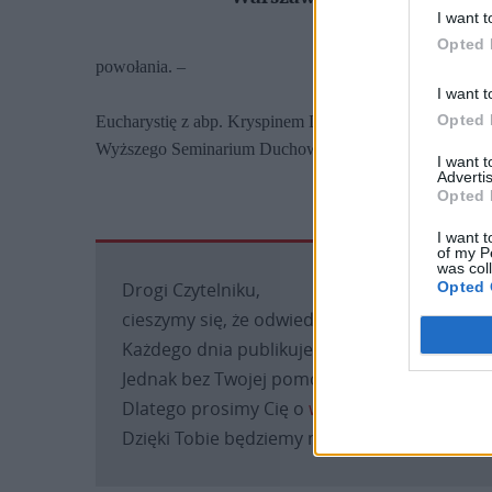
w
I want t
d
Opted 
powołania. –
I want t
Opted 
Eucharystię z abp. Kryspinem Dubielem koncelebrował
Wyższego Seminarium Duchownego w Przemyślu.
I want 
Advertis
Opted 
I want t
of my P
was col
Drogi Czytelniku,
Opted 
cieszymy się, że odwiedzasz nasz portal. Jest
Każdego dnia publikujemy najważniejsze infor
Jednak bez Twojej pomocy sprostanie temu za
Dlatego prosimy Cię o
wsparcie portalu eKAI
Dzięki Tobie będziemy mogli realizować naszą