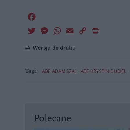
Facebook
Twitter
Messenger
WhatsApp
Email
Copy
Print
Link
Wersja do druku
ABP ADAM SZAL
ABP KRYSPIN DUBIEL
Tagi:
Polecane