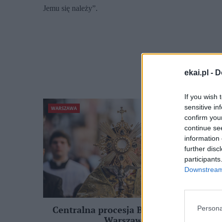
Jemu się należy”.
ekai.pl -
D
If you wish 
sensitive in
WARSZAWA
confirm you
continue se
A
information 
o
further disc
p
participants
c
Downstream 
a
m
Persona
Centralna procesja Bożego Ciała w
N
Warszawie