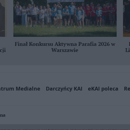
Finał Konkursu Aktywna Parafia 2026 w
cji
Warszawie
L
ntrum Medialne
Darczyńcy KAI
eKAI poleca
Re
jna
ą pobierać i drukować fragmenty zawartości serwisu internetowego www.e