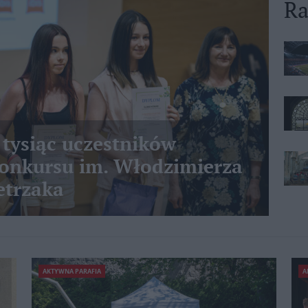
Ra
 tysiąc uczestników
nkursu im. Włodzimierza
etrzaka
AKTYWNA PARAFIA
A