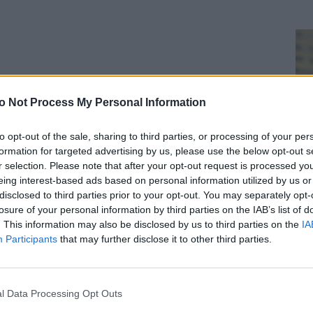
o Not Process My Personal Information
to opt-out of the sale, sharing to third parties, or processing of your per
formation for targeted advertising by us, please use the below opt-out s
r selection. Please note that after your opt-out request is processed y
eing interest-based ads based on personal information utilized by us or
bp Dubiel uwrażliwiał księży jubilatów na wartość
disclosed to third parties prior to your opt-out. You may separately opt-
sobistej relacji z Panem Bogiem, pogłębianiu tej relacji
losure of your personal information by third parties on the IAB’s list of
oprzez Eucharystię i adorację. Zwracał uwagę, ze nie
K
. This information may also be disclosed by us to third parties on the
IA
hodzi tylko o modlitwę przed Najświętszym Sakramentem
Participants
that may further disclose it to other third parties.
le o to, by
zawsze chodzić w obecności Pana, aby Pana
ieć zawsze w swoim umyśle i na swoim języku.
l Data Processing Opt Outs
a zakończenie, abp Dubiel wezwał księży jubilatów do