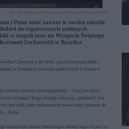
Fot. Archidiecezja Przemyska Obrządku Łacińskiego
Pana i Pana mieć zawsze w swoim umyśle
Dubiel do tegorocznych srebrnych
lski w Angoli oraz na Wyspach Świętego
kczynnej Eucharystii w Bazylice
świadka Chrystusa, a nie tylko „funkcjonariusza kultu”.
łańskiej w kontekście przemian społecznych w Polsce w
 i obrony wartości chrześcijańskich. – Dziś jest wielu,
stawia wymagań. Boga, którego jedynym „zadaniem” jest
iele jest osób, które próbowałyby nawet mieć pretensje do
dy – dodał.
go stanięcia po stronie Pana Boga i obrony tego, co jest, co