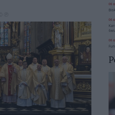
06 s
Bis
 Ⓒ Ⓟ
06 s
Kar
świ
06 s
Fun
P