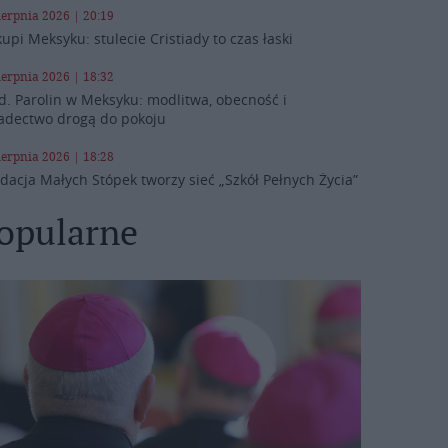
ierpnia 2026 | 20:19
kupi Meksyku: stulecie Cristiady to czas łaski
ierpnia 2026 | 18:32
d. Parolin w Meksyku: modlitwa, obecność i
adectwo drogą do pokoju
ierpnia 2026 | 18:28
dacja Małych Stópek tworzy sieć „Szkół Pełnych Życia”
opularne