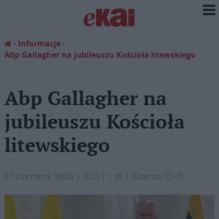
Informacje
Abp Gallagher na jubileuszu Kościoła litewskiego
Abp Gallagher na
jubileuszu Kościoła
litewskiego
27 czerwca 2026 | 22:17 | st | Kowno Ⓒ Ⓟ