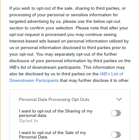
If you wish to opt-out of the sale, sharing to third parties, or
Na terytorium archidiecezji (ok. 8 750 km² ) mieszka ok.
processing of your personal or sensitive information for
targeted advertising by us, please use the below opt-out
425 tys. osób, z których ok. 80 proc. stanowią katolicy. 33
section to confirm your selection. Please note that after your
tys. osób (czyli ok. 10 proc. katolików) co niedziela
opt-out request is processed you may continue seeing
uczestniczy we Mszy świętej.
interest-based ads based on personal information utilized by
us or personal information disclosed to third parties prior to
your opt-out. You may separately opt-out of the further
disclosure of your personal information by third parties on the
IAB’s list of downstream participants. This information may
also be disclosed by us to third parties on the
IAB’s List of
Drogi Czytelniku,
Downstream Participants
that may further disclose it to other
cieszymy się, że odwiedzasz nasz portal. Jesteśmy
third parties.
tu dla Ciebie!
Personal Data Processing Opt Outs
Każdego dnia publikujemy najważniejsze
I want to opt-out of the Sharing of my
informacje z życia Kościoła w Polsce i na świecie.
personal data.
Jednak bez Twojej pomocy sprostanie temu
Opted In
zadaniu będzie coraz trudniejsze.
I want to opt-out of the Sale of my
Dlatego prosimy Cię o
wsparcie portalu eKAI.pl za
Personal Data.