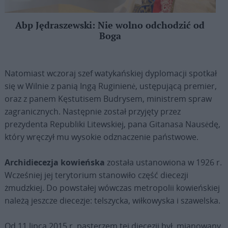
Abp Jędraszewski: Nie wolno odchodzić od
Boga
Natomiast wczoraj szef watykańskiej dyplomacji spotkał
się w Wilnie z panią Ingą Ruginienė, ustępującą premier,
oraz z panem Kęstutisem Budrysem, ministrem spraw
zagranicznych. Następnie został przyjęty przez
prezydenta Republiki Litewskiej, pana Gitanasa Nausėdę,
który wręczył mu wysokie odznaczenie państwowe.
Archidiecezja kowieńska
została ustanowiona w 1926 r.
Wcześniej jej terytorium stanowiło część diecezji
żmudzkiej. Do powstałej wówczas metropolii kowieńskiej
należą jeszcze diecezje: telszycka, wiłkowyska i szawelska.
Od 11 lipca 2015 r. pasterzem tej diecezji był, mianowany