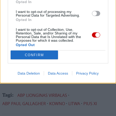
Opted In
pośrednictwem serwisu Patronite.
Dzięki Tobie będziemy mogli realizować naszą
I want to opt-out of processing my
Personal Data for Targeted Advertising.
misję. Więcej informacji znajdziesz
tutaj
.
Opted In
I want to opt-out of Collection, Use,
Retention, Sale, and/or Sharing of my
Personal Data that Is Unrelated with the
Purposes for which it was collected.
Opted Out
Facebook
CONFIRM
Twitter
Messenger
WhatsApp
Email
Copy
Print
Link
Wersja do druku
Data Deletion
Data Access
Privacy Policy
ABP LIONGINAS VIRBALAS
Tagi:
ABP PAUL GALLAGHER
KOWNO
LITWA
PIUS XI