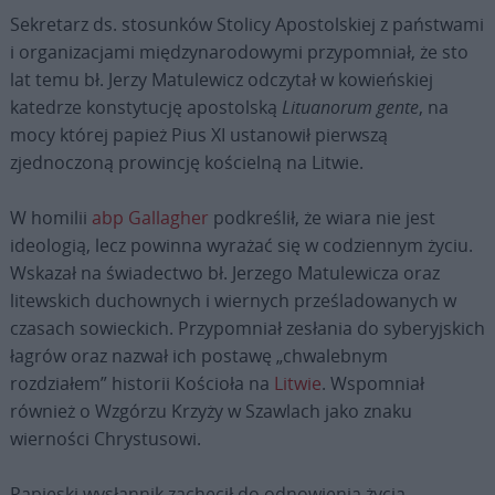
Sekretarz ds. stosunków Stolicy Apostolskiej z państwami
i organizacjami międzynarodowymi przypomniał, że sto
lat temu bł. Jerzy Matulewicz odczytał w kowieńskiej
katedrze konstytucję apostolską
Lituanorum gente
, na
mocy której papież Pius XI ustanowił pierwszą
zjednoczoną prowincję kościelną na Litwie.
W homilii
abp Gallagher
podkreślił, że wiara nie jest
ideologią, lecz powinna wyrażać się w codziennym życiu.
Wskazał na świadectwo bł. Jerzego Matulewicza oraz
litewskich duchownych i wiernych prześladowanych w
czasach sowieckich. Przypomniał zesłania do syberyjskich
łagrów oraz nazwał ich postawę „chwalebnym
rozdziałem” historii Kościoła na
Litwie
. Wspomniał
również o Wzgórzu Krzyży w Szawlach jako znaku
wierności Chrystusowi.
Papieski wysłannik zachęcił do odnowienia życia