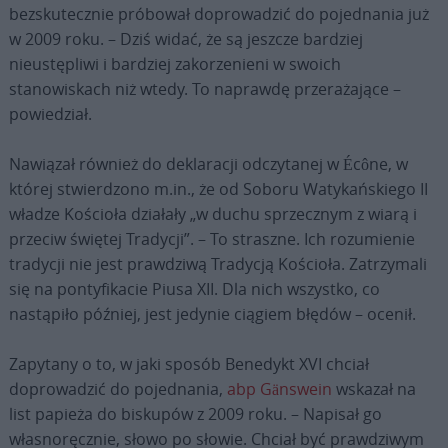
bezskutecznie próbował doprowadzić do pojednania już
w 2009 roku. – Dziś widać, że są jeszcze bardziej
nieustępliwi i bardziej zakorzenieni w swoich
stanowiskach niż wtedy. To naprawdę przerażające –
powiedział.
Nawiązał również do deklaracji odczytanej w Écône, w
której stwierdzono m.in., że od Soboru Watykańskiego II
władze Kościoła działały „w duchu sprzecznym z wiarą i
przeciw świętej Tradycji”. – To straszne. Ich rozumienie
tradycji nie jest prawdziwą Tradycją Kościoła. Zatrzymali
się na pontyfikacie Piusa XII. Dla nich wszystko, co
nastąpiło później, jest jedynie ciągiem błędów – ocenił.
Zapytany o to, w jaki sposób Benedykt XVI chciał
doprowadzić do pojednania,
abp Gänswein
wskazał na
list papieża do biskupów z 2009 roku. – Napisał go
własnoręcznie, słowo po słowie. Chciał być prawdziwym