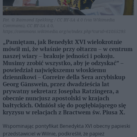
Fot. © Raimond Spekking / CC BY-SA 4.0 (via Wikimedia
Commons), CC BY-SA 4.0,
https://commons.wikimedia.org/w/index.php?curid=61055295
„Pamiętam, jak Benedykt XVI wielokrotnie
mówił mi, że właśnie przy ołtarzu – w centrum
naszej wiary – brakuje jedności i pokoju.
Musimy zrobić wszystko, aby je odzyskać” –
powiedział największemu włoskiemu
dziennikowi – Correire della Sera arcybiskup
Georg Gänswein, przez dwadzieścia lat
prywatny sekretarz Josepha Ratzingera, a
obecnie nuncjusz apostolski w krajach
bałtyckich. Odniósł się do pogłębiającego się
kryzysu w relacjach z Bractwem św. Piusa X.
Wspominając pontyfikat Benedykta XVI obecny papieski
przedstawiciel w Wilnie, podkreślił, że papież