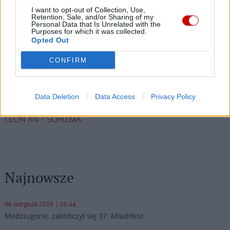
Facebook
I want to opt-out of Collection, Use,
Retention, Sale, and/or Sharing of my
Personal Data that Is Unrelated with the
Twitter
Messenger
WhatsApp
Email
Copy
Print
Purposes for which it was collected.
Opted Out
Link
Wersja do druku
CONFIRM
Data Deletion
Data Access
Privacy Policy
ABP GEORG GÄNSWEIN
BENEDYKT XVI
Tagi:
LEON XIV
SCHIZMA
Najnowsze
06 sierpnia 2026 | 20:44
Medziugorie: zakończył się 37. Mladifest