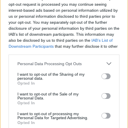
opt-out request is processed you may continue seeing
interest-based ads based on personal information utilized by
us or personal information disclosed to third parties prior to
your opt-out. You may separately opt-out of the further
Drogi Czytelniku,
disclosure of your personal information by third parties on the
cieszymy się, że odwiedzasz nasz portal. Jesteśmy
IAB’s list of downstream participants. This information may
tu dla Ciebie!
also be disclosed by us to third parties on the
IAB’s List of
Downstream Participants
Każdego dnia publikujemy najważniejsze
that may further disclose it to other
third parties.
informacje z życia Kościoła w Polsce i na świecie.
Jednak bez Twojej pomocy sprostanie temu
Personal Data Processing Opt Outs
zadaniu będzie coraz trudniejsze.
I want to opt-out of the Sharing of my
Dlatego prosimy Cię o
wsparcie portalu eKAI.pl za
personal data.
Opted In
pośrednictwem serwisu Patronite.
Dzięki Tobie będziemy mogli realizować naszą
I want to opt-out of the Sale of my
Personal Data.
misję. Więcej informacji znajdziesz
tutaj
.
Opted In
I want to opt-out of processing my
Personal Data for Targeted Advertising.
Opted In