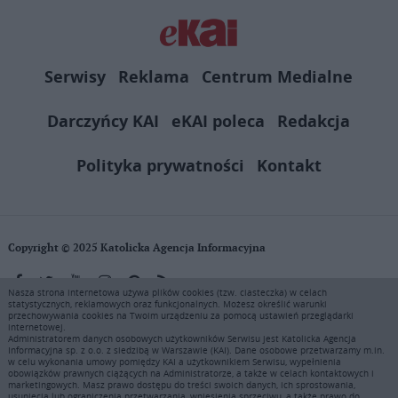
Serwisy
Reklama
Centrum Medialne
Darczyńcy KAI
eKAI poleca
Redakcja
Polityka prywatności
Kontakt
Copyright © 2025 Katolicka Agencja Informacyjna
Nasza strona internetowa używa plików cookies (tzw. ciasteczka) w celach
statystycznych, reklamowych oraz funkcjonalnych. Możesz określić warunki
KAI zastrzega wszelkie prawa do serwisu. Użytkownicy mogą pobierać
przechowywania cookies na Twoim urządzeniu za pomocą ustawień przeglądarki
i drukować fragmenty zawartości serwisu internetowego www.ekai.pl
internetowej.
wyłącznie do użytku osobistego. Publikacja, rozpowszechnianie
Administratorem danych osobowych użytkowników Serwisu jest Katolicka Agencja
Informacyjna sp. z o.o. z siedzibą w Warszawie (KAI). Dane osobowe przetwarzamy m.in.
zawartości niniejszego serwisu lub jej sprzedaż (także framing i in.
w celu wykonania umowy pomiędzy KAI a użytkownikiem Serwisu, wypełnienia
podobne metody), są bez uprzedniej pisemnej zgody KAI zabronione i
obowiązków prawnych ciążących na Administratorze, a także w celach kontaktowych i
stanowią naruszenie ustaw o prawie autorskim, ochronie baz danych i
marketingowych. Masz prawo dostępu do treści swoich danych, ich sprostowania,
usunięcia lub ograniczenia przetwarzania, wniesienia sprzeciwu, a także prawo do