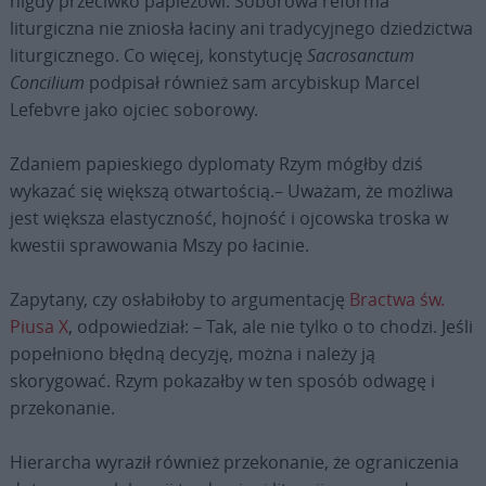
nigdy przeciwko papieżowi. Soborowa reforma
liturgiczna nie zniosła łaciny ani tradycyjnego dziedzictwa
liturgicznego. Co więcej, konstytucję
Sacrosanctum
Concilium
podpisał również sam arcybiskup Marcel
Lefebvre jako ojciec soborowy.
Zdaniem papieskiego dyplomaty Rzym mógłby dziś
wykazać się większą otwartością.– Uważam, że możliwa
jest większa elastyczność, hojność i ojcowska troska w
kwestii sprawowania Mszy po łacinie.
Zapytany, czy osłabiłoby to argumentację
Bractwa św.
Piusa X
, odpowiedział: – Tak, ale nie tylko o to chodzi. Jeśli
popełniono błędną decyzję, można i należy ją
skorygować. Rzym pokazałby w ten sposób odwagę i
przekonanie.
Hierarcha wyraził również przekonanie, że ograniczenia