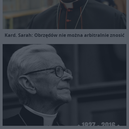
Kard. Sarah: Obrzędów nie można arbitralnie znosić