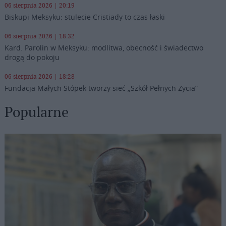
06 sierpnia 2026 | 20:19
Biskupi Meksyku: stulecie Cristiady to czas łaski
06 sierpnia 2026 | 18:32
Kard. Parolin w Meksyku: modlitwa, obecność i świadectwo
drogą do pokoju
06 sierpnia 2026 | 18:28
Fundacja Małych Stópek tworzy sieć „Szkół Pełnych Życia”
Popularne