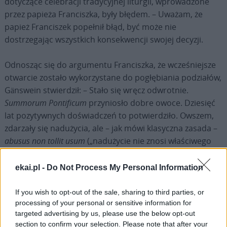
dotyczące celebracji tradycyjnej liturgii, wprowadzone
przez papieża Franciszka, były błędem. – Uważam, że
papież Franciszek popełnił błąd, być może nie
dostrzegając wszystkich konsekwencji swojej decyzji.
Odnosząc się do argumentu Franciszka, że wcześniejsze
otwarcie zostało wykorzystane do pogłębiania podziałów,
Gänswein stwierdził: – Stało się wręcz odwrotnie.
Summorum Pontificum
przyniosło dobre owoce. Dziesięć
lat pozytywnych doświadczeń to potwierdziło. Owszem,
zdarzały się nadużycia, ale – jak mówi klasyczna zasada –
abusus non tollit usum
(„nadużycie nie znosi właściwego
użycia”). Nie można było z powodu pojedynczych nadużyć
ograniczać dostępu do Mszy trydenckiej wszystkim
ekai.pl -
Do Not Process My Personal Information
wiernym. Co więcej, większość biskupów opowiadała się
za zachowaniem istniejących miejsc celebracji. Ten
If you wish to opt-out of the sale, sharing to third parties, or
liturgiczny pokój można jeszcze odbudować.
processing of your personal or sensitive information for
targeted advertising by us, please use the below opt-out
section to confirm your selection. Please note that after your