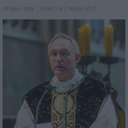
04 lipca 2026 | 02:00 | st | Wilno Ⓒ Ⓟ