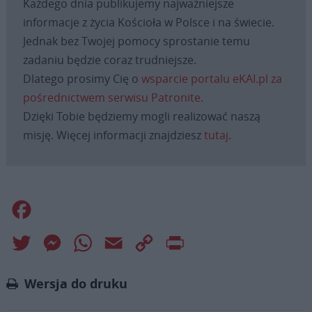
Każdego dnia publikujemy najważniejsze
informacje z życia Kościoła w Polsce i na świecie.
Jednak bez Twojej pomocy sprostanie temu
zadaniu będzie coraz trudniejsze.
Dlatego prosimy Cię o
wsparcie portalu eKAI.pl za
pośrednictwem serwisu Patronite.
Dzięki Tobie będziemy mogli realizować naszą
misję. Więcej informacji znajdziesz
tutaj
.
Facebook
Twitter
Messenger
WhatsApp
Email
Copy
Print
Link
Wersja do druku