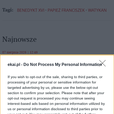
BENEDYKT XVI
PAPIEŻ FRANCISZEK
WATYKAN
Tagi:
Najnowsze
07 sierpnia 2026 | 12:49
Moskwa: szef dyplomacji watykańskiej planuje wizytę w stolicy
Rosji
ekai.pl -
Do Not Process My Personal Information
07 sierpnia 2026 | 12:10
If you wish to opt-out of the sale, sharing to third parties, or
Watykan: opublikowano program wizyty Leona XIV we Francji
processing of your personal or sensitive information for
targeted advertising by us, please use the below opt-out
07 sierpnia 2026 | 11:43
section to confirm your selection. Please note that after your
Przeor Jasnej Góry: „W pieszym pielgrzymowaniu jest coś
opt-out request is processed you may continue seeing
niezwykłego”
interest-based ads based on personal information utilized by
07 sierpnia 2026 | 11:29
us or personal information disclosed to third parties prior to