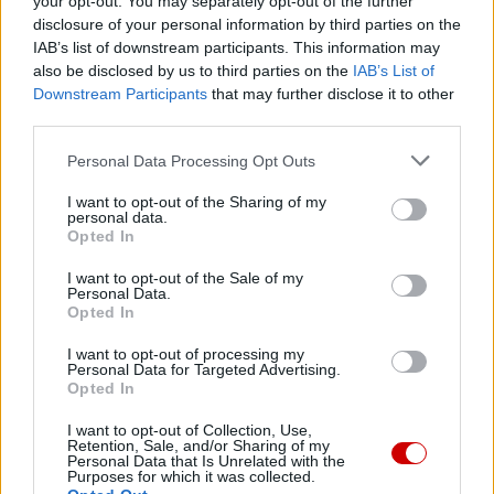
Zakończenie peregrynacji relikwii św. Teresy od Dzieciątka Jezus
your opt-out. You may separately opt-out of the further
i jej rodziców
disclosure of your personal information by third parties on the
IAB’s list of downstream participants. This information may
Popularne
also be disclosed by us to third parties on the
IAB’s List of
Downstream Participants
that may further disclose it to other
third parties.
Personal Data Processing Opt Outs
I want to opt-out of the Sharing of my
personal data.
Opted In
I want to opt-out of the Sale of my
Personal Data.
Opted In
I want to opt-out of processing my
Personal Data for Targeted Advertising.
Opted In
I want to opt-out of Collection, Use,
Retention, Sale, and/or Sharing of my
Kard. Sarah: Obrzędów nie można arbitralnie znosić
Personal Data that Is Unrelated with the
Purposes for which it was collected.