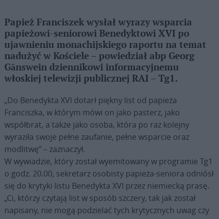
Papież Franciszek wysłał wyrazy wsparcia
papieżowi-seniorowi Benedyktowi XVI po
ujawnieniu monachijskiego raportu na temat
nadużyć w Kościele – powiedział abp Georg
Gänswein dziennikowi informacyjnemu
włoskiej telewizji publicznej RAI – Tg1.
„Do Benedykta XVI dotarł piękny list od papieża
Franciszka, w którym mówi on jako pasterz, jako
współbrat, a także jako osoba, która po raz kolejny
wyraziła swoje pełne zaufanie, pełne wsparcie oraz
modlitwę” – zaznaczył.
W wywiadzie, który został wyemitowany w programie Tg1
o godz. 20.00, sekretarz osobisty papieża-seniora odniósł
się do krytyki listu Benedykta XVI przez niemiecką prasę.
„Ci, którzy czytają list w sposób szczery, tak jak został
napisany, nie mogą podzielać tych krytycznych uwag czy