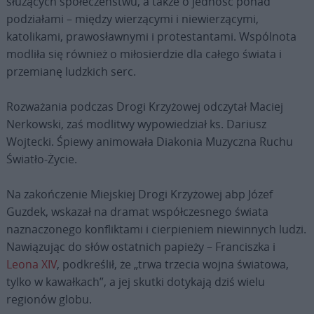
służących społeczeństwu, a także o jedność ponad
podziałami – między wierzącymi i niewierzącymi,
katolikami, prawosławnymi i protestantami. Wspólnota
modliła się również o miłosierdzie dla całego świata i
przemianę ludzkich serc.
Rozważania podczas Drogi Krzyżowej odczytał Maciej
Nerkowski, zaś modlitwy wypowiedział ks. Dariusz
Wojtecki. Śpiewy animowała Diakonia Muzyczna Ruchu
Światło-Życie.
Na zakończenie Miejskiej Drogi Krzyżowej abp Józef
Guzdek, wskazał na dramat współczesnego świata
naznaczonego konfliktami i cierpieniem niewinnych ludzi.
Nawiązując do słów ostatnich papieży – Franciszka i
Leona XIV
, podkreślił, że „trwa trzecia wojna światowa,
tylko w kawałkach”, a jej skutki dotykają dziś wielu
regionów globu.