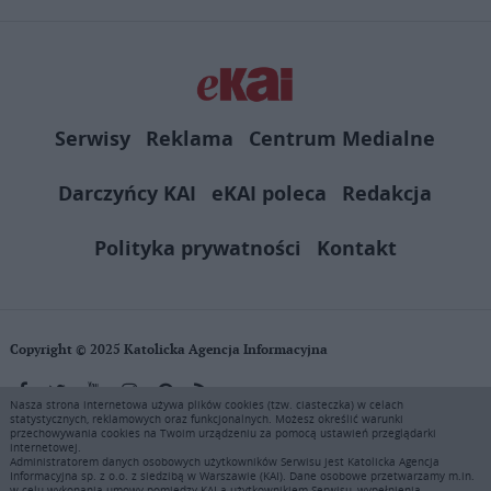
Serwisy
Reklama
Centrum Medialne
Darczyńcy KAI
eKAI poleca
Redakcja
Polityka prywatności
Kontakt
Copyright © 2025 Katolicka Agencja Informacyjna
Nasza strona internetowa używa plików cookies (tzw. ciasteczka) w celach
statystycznych, reklamowych oraz funkcjonalnych. Możesz określić warunki
KAI zastrzega wszelkie prawa do serwisu. Użytkownicy mogą pobierać
przechowywania cookies na Twoim urządzeniu za pomocą ustawień przeglądarki
i drukować fragmenty zawartości serwisu internetowego www.ekai.pl
internetowej.
wyłącznie do użytku osobistego. Publikacja, rozpowszechnianie
Administratorem danych osobowych użytkowników Serwisu jest Katolicka Agencja
Informacyjna sp. z o.o. z siedzibą w Warszawie (KAI). Dane osobowe przetwarzamy m.in.
zawartości niniejszego serwisu lub jej sprzedaż (także framing i in.
w celu wykonania umowy pomiędzy KAI a użytkownikiem Serwisu, wypełnienia