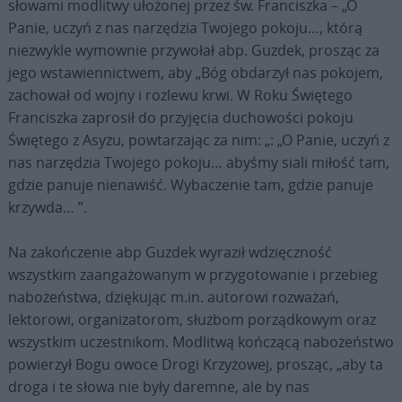
słowami modlitwy ułożonej przez św. Franciszka – „O
Panie, uczyń z nas narzędzia Twojego pokoju…, którą
niezwykle wymownie przywołał abp. Guzdek, prosząc za
jego wstawiennictwem, aby „Bóg obdarzył nas pokojem,
zachował od wojny i rozlewu krwi. W Roku Świętego
Franciszka zaprosił do przyjęcia duchowości pokoju
Świętego z Asyżu, powtarzając za nim: „: „O Panie, uczyń z
nas narzędzia Twojego pokoju… abyśmy siali miłość tam,
gdzie panuje nienawiść. Wybaczenie tam, gdzie panuje
krzywda… ”.
Na zakończenie abp Guzdek wyraził wdzięczność
wszystkim zaangażowanym w przygotowanie i przebieg
nabożeństwa, dziękując m.in. autorowi rozważań,
lektorowi, organizatorom, służbom porządkowym oraz
wszystkim uczestnikom. Modlitwą kończącą nabożeństwo
powierzył Bogu owoce Drogi Krzyżowej, prosząc, „aby ta
droga i te słowa nie były daremne, ale by nas