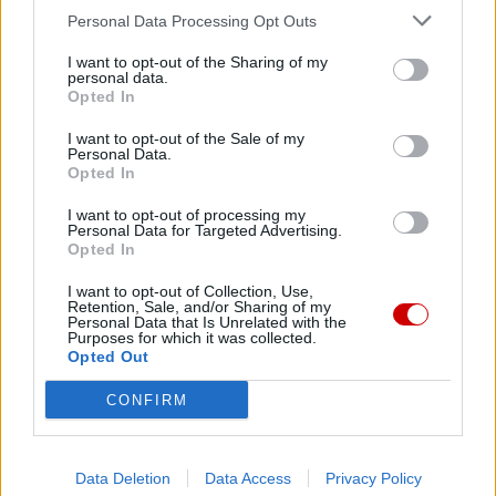
Personal Data Processing Opt Outs
I want to opt-out of the Sharing of my
Facebook
personal data.
Opted In
Twitter
Messenger
WhatsApp
Email
Copy
Print
I want to opt-out of the Sale of my
Personal Data.
Link
Opted In
Wersja do druku
I want to opt-out of processing my
Personal Data for Targeted Advertising.
Opted In
BIAŁYSTOK
DROGA KRZYŻOWA
Tagi:
I want to opt-out of Collection, Use,
Retention, Sale, and/or Sharing of my
Personal Data that Is Unrelated with the
Purposes for which it was collected.
Opted Out
Najnowsze
CONFIRM
08 sierpnia 2026 | 12:46
Data Deletion
Data Access
Privacy Policy
8 sierpnia Kościół wspomina św. Dominika