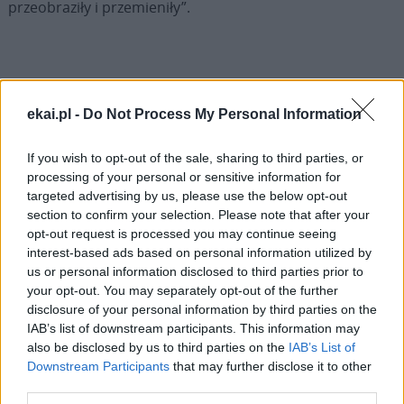
przeobraziły i przemieniły”.
ekai.pl -
Do Not Process My Personal Information
Drogi Czytelniku,
cieszymy się, że odwiedzasz nasz portal. Jesteśmy
If you wish to opt-out of the sale, sharing to third parties, or
tu dla Ciebie!
processing of your personal or sensitive information for
Każdego dnia publikujemy najważniejsze
targeted advertising by us, please use the below opt-out
section to confirm your selection. Please note that after your
informacje z życia Kościoła w Polsce i na świecie.
opt-out request is processed you may continue seeing
Jednak bez Twojej pomocy sprostanie temu
interest-based ads based on personal information utilized by
zadaniu będzie coraz trudniejsze.
us or personal information disclosed to third parties prior to
your opt-out. You may separately opt-out of the further
Dlatego prosimy Cię o
wsparcie portalu eKAI.pl za
disclosure of your personal information by third parties on the
pośrednictwem serwisu Patronite.
IAB’s list of downstream participants. This information may
Dzięki Tobie będziemy mogli realizować naszą
also be disclosed by us to third parties on the
IAB’s List of
misję. Więcej informacji znajdziesz
tutaj
.
Downstream Participants
that may further disclose it to other
third parties.