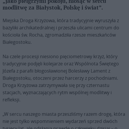
„jako pielgrzymi pokoju, niosąc w sercu
modlitwę za Białystok, Polskę i świat”.
Miejska Droga Krzyżowa, która tradycyjnie wyruszyła z
bazyliki archikatedralnej i przeszła ulicami centrum do
kościoła św. Rocha, zgromadziła rzesze mieszkańców
Białegostoku.
Na czele procesji niesiono pięciometrowy krzyż, który
tradycyjnie podjęli kolejarze oraz Wspólnota Świętego
Józefa z parafii błogosławionej Bolesławy Lament z
Białegostoku, otoczeni przez harcerzy z pochodniami.
Droga Krzyżowa zatrzymywała się przy czternastu
stacjach, wyznaczających rytm wspólnej modlitwy i
refleksji.
„W sercu naszego miasta przeszliśmy razem drogę, która
nie jest tylko wspomnieniem wydarzeń sprzed dwóch
tysięcy lat, ale odsłania prawdę o człowieku dzisiaj – o