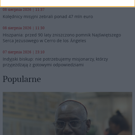
08 sierpnia 2026 | 11:37
Kolędnicy misyjni zebrali ponad 47 mln euro
08 sierpnia 2026 | 11:30
Hiszpania: przed 90 laty zniszczono pomnik Najświętszego
Serca Jezusowego w Cerro de los Ángeles
07 sierpnia 2026 | 23:10
Indyjski biskup: nie potrzebujemy misjonarzy, którzy
przyjeżdżają z gotowymi odpowiedziami
Popularne