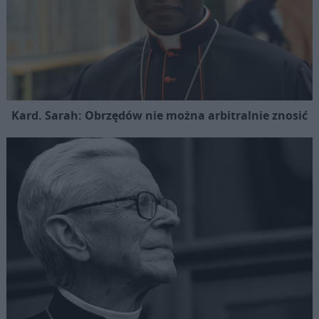
Kard. Sarah: Obrzędów nie można arbitralnie znosić