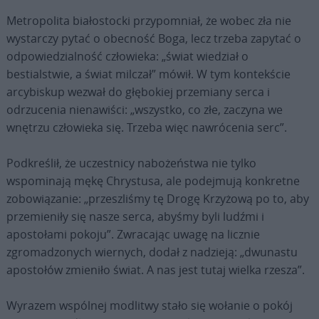
Metropolita białostocki przypomniał, że wobec zła nie
wystarczy pytać o obecność Boga, lecz trzeba zapytać o
odpowiedzialność człowieka: „świat wiedział o
bestialstwie, a świat milczał” mówił. W tym kontekście
arcybiskup wezwał do głębokiej przemiany serca i
odrzucenia nienawiści: „wszystko, co złe, zaczyna we
wnętrzu człowieka się. Trzeba więc nawrócenia serc”.
Podkreślił, że uczestnicy nabożeństwa nie tylko
wspominają mękę Chrystusa, ale podejmują konkretne
zobowiązanie: „przeszliśmy tę Drogę Krzyżową po to, aby
przemieniły się nasze serca, abyśmy byli ludźmi i
apostołami pokoju”. Zwracając uwagę na licznie
zgromadzonych wiernych, dodał z nadzieją: „dwunastu
apostołów zmieniło świat. A nas jest tutaj wielka rzesza”.
Wyrazem wspólnej modlitwy stało się wołanie o pokój