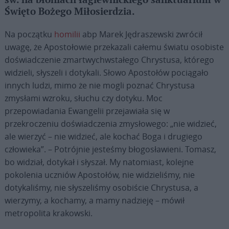
św. na błoniach łagiewnickiego sanktuarium w
Święto Bożego Miłosierdzia.
Na początku
homilii
abp Marek Jędraszewski zwrócił
uwagę, że Apostołowie przekazali całemu światu osobiste
doświadczenie zmartwychwstałego Chrystusa, którego
widzieli, słyszeli i dotykali. Słowo Apostołów pociągało
innych ludzi, mimo że nie mogli poznać Chrystusa
zmysłami wzroku, słuchu czy dotyku. Moc
przepowiadania Ewangelii przejawiała się w
przekroczeniu doświadczenia zmysłowego: „nie widzieć,
ale wierzyć – nie widzieć, ale kochać Boga i drugiego
człowieka”. – Potrójnie jesteśmy błogosławieni. Tomasz,
bo widział, dotykał i słyszał. My natomiast, kolejne
pokolenia uczniów Apostołów, nie widzieliśmy, nie
dotykaliśmy, nie słyszeliśmy osobiście Chrystusa, a
wierzymy, a kochamy, a mamy nadzieję – mówił
metropolita krakowski.