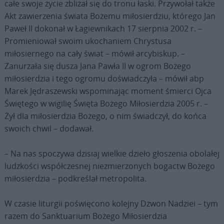
całe swoje życie zbliżał się do tronu łaski. Przywołał także
Akt zawierzenia świata Bożemu miłosierdziu, którego Jan
Paweł II dokonał w Łagiewnikach 17 sierpnia 2002 r. –
Promieniował swoim ukochaniem Chrystusa
miłosiernego na cały świat – mówił arcybiskup. –
Zanurzała się dusza Jana Pawła II w ogrom Bożego
miłosierdzia i tego ogromu doświadczyła – mówił abp
Marek Jędraszewski wspominając moment śmierci Ojca
Świętego w wigilię Święta Bożego Miłosierdzia 2005 r. –
Żył dla miłosierdzia Bożego, o nim świadczył, do końca
swoich chwil – dodawał.
– Na nas spoczywa dzisiaj wielkie dzieło głoszenia obolałej
ludzkości współczesnej niezmierzonych bogactw Bożego
miłosierdzia – podkreślał metropolita.
W czasie liturgii poświęcono kolejny Dzwon Nadziei – tym
razem do Sanktuarium Bożego Miłosierdzia