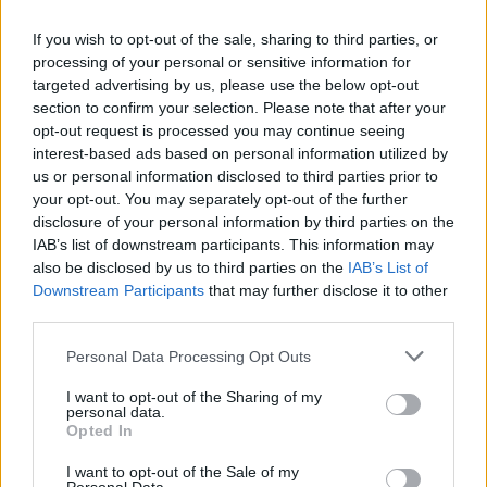
If you wish to opt-out of the sale, sharing to third parties, or
processing of your personal or sensitive information for
targeted advertising by us, please use the below opt-out
section to confirm your selection. Please note that after your
opt-out request is processed you may continue seeing
interest-based ads based on personal information utilized by
Fot. Piotr Tumidajski
us or personal information disclosed to third parties prior to
your opt-out. You may separately opt-out of the further
disclosure of your personal information by third parties on the
IAB’s list of downstream participants. This information may
also be disclosed by us to third parties on the
IAB’s List of
Downstream Participants
that may further disclose it to other
Drogi Czytelniku,
third parties.
cieszymy się, że odwiedzasz nasz portal. Jesteśmy
tu dla Ciebie!
Personal Data Processing Opt Outs
Każdego dnia publikujemy najważniejsze
I want to opt-out of the Sharing of my
informacje z życia Kościoła w Polsce i na świecie.
personal data.
Opted In
Jednak bez Twojej pomocy sprostanie temu
zadaniu będzie coraz trudniejsze.
I want to opt-out of the Sale of my