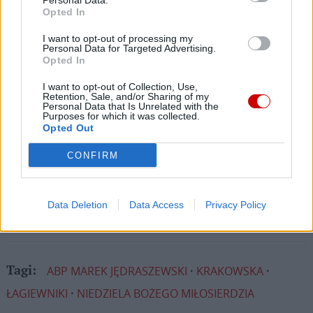
Personal Data.
Dlatego prosimy Cię o
wsparcie portalu eKAI.pl za
Opted In
pośrednictwem serwisu Patronite.
I want to opt-out of processing my
Dzięki Tobie będziemy mogli realizować naszą
Personal Data for Targeted Advertising.
Opted In
misję. Więcej informacji znajdziesz
tutaj
.
I want to opt-out of Collection, Use,
Retention, Sale, and/or Sharing of my
Personal Data that Is Unrelated with the
Purposes for which it was collected.
Opted Out
Facebook
CONFIRM
Twitter
Messenger
WhatsApp
Email
Copy
Print
Link
Data Deletion
Data Access
Privacy Policy
Wersja do druku
ABP MAREK JĘDRASZEWSKI
KRAKOWSKA
Tagi:
ŁAGIEWNIKI
NIEDZIELA BOŻEGO MIŁOSIERDZIA