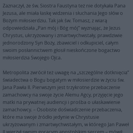
Zaznaczył, że św. Siostra Faustyna też nie dotykała Pana
Jezusa, ale miała łaskę widzenia i słuchania Jego słów o
Bożym miłosierdziu. Tak jak św. Tomasz, z wiarą
odpowiedziała „Pan mój i Bóg mój” wyznając, że Jezus
Chrystus, ukrzyżowany i zmartwychwstały, prawdziwie
jednorodzony Syn Boży, zbawiciel i odkupiciel, całym
swoim posłannictwem głosił nieskończone bogactwo
miłosierdzia Swojego Ojca.
Metropolita zwrócił też uwagę na „szczególne dotknięcia”
świadectwa o Bogu bogatym w miłosierdzie w życiu św.
Jana Pawła II. Pierwszym jest trzykrotne przebaczenie
zamachowcy na swoje życie Alemu Agcy, przyjęcie jego
matki na prywatnej audiencji i prośba o ułaskawienie
zamachowcy. – Osobiste doświadczenie przebaczenia,
które ma swoje źródło jedynie w Chrystusie
ukrzyżowanym i zmartwychwstałym, w którego Jan Paweł
II wierzył swoim gorącym apostolskim sercem – mówił