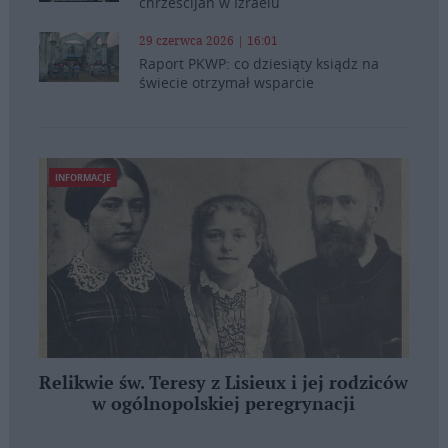
chrześcijan w Izraelu
29 czerwca 2026 | 16:01
Raport PKWP: co dziesiąty ksiądz na
świecie otrzymał wsparcie
INFORMACJE
Relikwie św. Teresy z Lisieux i jej rodziców
w ogólnopolskiej peregrynacji