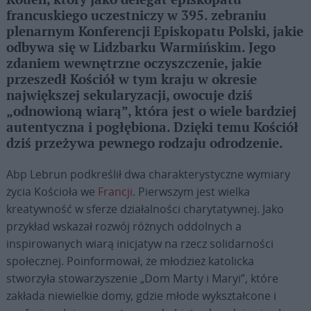
Rouen, który jako delegat episkopatu
francuskiego uczestniczy w 395. zebraniu
plenarnym Konferencji Episkopatu Polski, jakie
odbywa się w Lidzbarku Warmińskim. Jego
zdaniem wewnętrzne oczyszczenie, jakie
przeszedł Kościół w tym kraju w okresie
największej sekularyzacji, owocuje dziś
„odnowioną wiarą”, która jest o wiele bardziej
autentyczna i pogłębiona. Dzięki temu Kościół
dziś przeżywa pewnego rodzaju odrodzenie.
Abp Lebrun podkreślił dwa charakterystyczne wymiary
życia Kościoła we
Francji
. Pierwszym jest wielka
kreatywność w sferze działalności charytatywnej. Jako
przykład wskazał rozwój różnych oddolnych a
inspirowanych wiarą inicjatyw na rzecz solidarności
społecznej. Poinformował, że młodzież katolicka
stworzyła stowarzyszenie „Dom Marty i Maryi”, które
zakłada niewielkie domy, gdzie młode wykształcone i