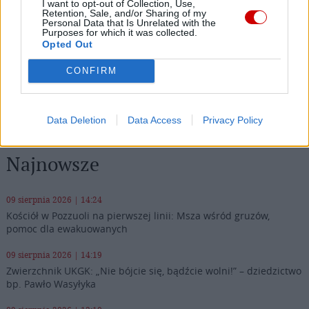
I want to opt-out of Collection, Use,
Wersja do druku
Retention, Sale, and/or Sharing of my
Personal Data that Is Unrelated with the
Purposes for which it was collected.
Opted Out
ABORCJA
CIĄŻA
FRANCJA
SEKULARYZACJA
Tagi:
CONFIRM
WIARA
ZEBRANIE PLENARNE KEP
Data Deletion
Data Access
Privacy Policy
Najnowsze
09 sierpnia 2026 | 14:24
Kościół w Pozzuoli na pierwszej linii: Msza wśród gruzów,
pomoc dla ewakuowanych
09 sierpnia 2026 | 14:19
Zwierzchnik UKGK: „Nie bójcie się, bądźcie wolni!” – dziedzictwo
bp. Pawło Wasyłyka