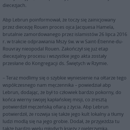
diecezjach.
Abp Lebrun poinformował, że toczy się zainicjowany
przez diecezję Rouen proces ojca Jacquesa Hamela,
brutalnie zamordowanego przez islamistów 26 lipca 2016
r. w trakcie odprawiania Mszy św. w w Saint-Étienne-du-
Rouvray nieopodal Rouen. Zakończył się już etap
diecezjalny procesu i wszystkie jego akta zostały
przesłane do Kongregacji ds. Świętych w Rzymie.
– Teraz modlimy się o szybkie wyniesienie na ołtarze tego
współczesnego nam męczennika – powiedział abp
Lebrun, dodając, że był to człowiek bardzo pokorny, do
końca wierny swojej kapłańskiej misji, co zresztą
potwierdził męczeńską ofiarą z życia. Abp Lebrun
potwierdził, że rozwija się także jego kult lokalny a tłumy
ludzi modlą się na jego grobie. Dodał, że przyjeżdża tu
także bardzo wielu młodych księży z pielgrzymką,