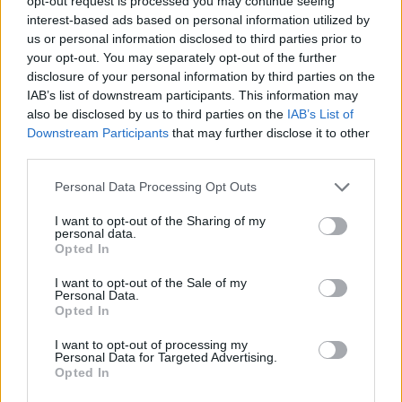
cieszymy się, że odwiedzasz nasz portal. Jesteśmy
opt-out request is processed you may continue seeing
interest-based ads based on personal information utilized by
tu dla Ciebie!
us or personal information disclosed to third parties prior to
Każdego dnia publikujemy najważniejsze
your opt-out. You may separately opt-out of the further
informacje z życia Kościoła w Polsce i na świecie.
disclosure of your personal information by third parties on the
IAB’s list of downstream participants. This information may
Jednak bez Twojej pomocy sprostanie temu
also be disclosed by us to third parties on the
IAB’s List of
zadaniu będzie coraz trudniejsze.
Downstream Participants
that may further disclose it to other
Dlatego prosimy Cię o
wsparcie portalu eKAI.pl za
third parties.
pośrednictwem serwisu Patronite.
Personal Data Processing Opt Outs
Dzięki Tobie będziemy mogli realizować naszą
misję. Więcej informacji znajdziesz
tutaj
.
I want to opt-out of the Sharing of my
personal data.
Opted In
I want to opt-out of the Sale of my
Personal Data.
Opted In
Facebook
I want to opt-out of processing my
Personal Data for Targeted Advertising.
Twitter
Messenger
WhatsApp
Email
Copy
Print
Opted In
Link