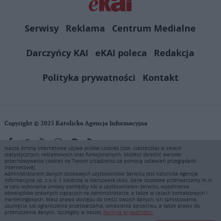
Serwisy
Reklama
Centrum Medialne
Darczyńcy KAI
eKAI poleca
Redakcja
Polityka prywatności
Kontakt
Copyright © 2025 Katolicka Agencja Informacyjna
Nasza strona internetowa używa plików cookies (tzw. ciasteczka) w celach
statystycznych, reklamowych oraz funkcjonalnych. Możesz określić warunki
KAI zastrzega wszelkie prawa do serwisu. Użytkownicy mogą pobierać
przechowywania cookies na Twoim urządzeniu za pomocą ustawień przeglądarki
i drukować fragmenty zawartości serwisu internetowego www.ekai.pl
internetowej.
wyłącznie do użytku osobistego. Publikacja, rozpowszechnianie
Administratorem danych osobowych użytkowników Serwisu jest Katolicka Agencja
Informacyjna sp. z o.o. z siedzibą w Warszawie (KAI). Dane osobowe przetwarzamy m.in.
zawartości niniejszego serwisu lub jej sprzedaż (także framing i in.
w celu wykonania umowy pomiędzy KAI a użytkownikiem Serwisu, wypełnienia
podobne metody), są bez uprzedniej pisemnej zgody KAI zabronione i
obowiązków prawnych ciążących na Administratorze, a także w celach kontaktowych i
stanowią naruszenie ustaw o prawie autorskim, ochronie baz danych i
marketingowych. Masz prawo dostępu do treści swoich danych, ich sprostowania,
usunięcia lub ograniczenia przetwarzania, wniesienia sprzeciwu, a także prawo do
uczciwej konkurencji - będą ścigane przy pomocy wszelkich
przenoszenia danych. Szczegóły w naszej
Polityce prywatności.
dostępnych środków prawnych. Zapraszamy do prenumeraty serwisu