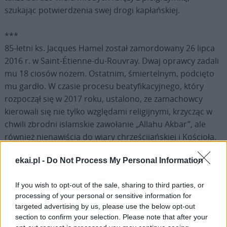
szukając potwierdzenia swej drogi kapłańskiej.
***
85-letni ks. Jacques Hamel został zamordowany 26 lipca
2016 r. w Saint-Étienne-du-Rouvray. Dwaj oprawcy zadali
mu 18 ciosów nożem. Ostatnim, śmiertelnym, podcięto
mu gardło. W czasie procesu beatyfikacyjnego, który
rozpoczął się w 2017 roku, ustalono, że zamachowcy
kierowali się nie tylko względami religijnymi, krzycząc w
chwili zbrodni islamskie zawołanie „Allahu Akbar”, ale
również nienawiścią do wiary chrześcijańskiej i Kościoła.
Na swą ofiarę świadomie wybrali kapłana.
ekai.pl -
Do Not Process My Personal Information
If you wish to opt-out of the sale, sharing to third parties, or
processing of your personal or sensitive information for
targeted advertising by us, please use the below opt-out
Drogi Czytelniku,
section to confirm your selection. Please note that after your