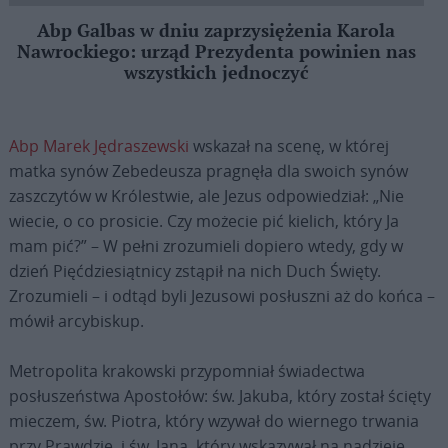
Abp Galbas w dniu zaprzysiężenia Karola
Nawrockiego: urząd Prezydenta powinien nas
wszystkich jednoczyć
Abp Marek Jędraszewski
wskazał na scenę, w której
matka synów Zebedeusza pragnęła dla swoich synów
zaszczytów w Królestwie, ale Jezus odpowiedział: „Nie
wiecie, o co prosicie. Czy możecie pić kielich, który Ja
mam pić?” – W pełni zrozumieli dopiero wtedy, gdy w
dzień Pięćdziesiątnicy zstąpił na nich Duch Święty.
Zrozumieli – i odtąd byli Jezusowi posłuszni aż do końca –
mówił arcybiskup.
Metropolita krakowski przypomniał świadectwa
posłuszeństwa Apostołów: św. Jakuba, który został ścięty
mieczem, św. Piotra, który wzywał do wiernego trwania
przy Prawdzie, i św. Jana, który wskazywał na nadzieję