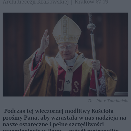
Archidiecezji Krakowskiej | Kraków Ⓒ Ⓟ
Fot. Piotr Tumidajski
Podczas tej wieczornej modlitwy Kościoła
prośmy Pana, aby wzrastała w nas nadzieja na
nasze ostateczne i pełne szczęśliwości