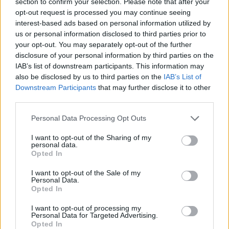
section to confirm your selection. Please note that after your
Facebook
opt-out request is processed you may continue seeing
interest-based ads based on personal information utilized by
Twitter
Messenger
WhatsApp
Email
Copy
Print
us or personal information disclosed to third parties prior to
your opt-out. You may separately opt-out of the further
Link
disclosure of your personal information by third parties on the
Wersja do druku
IAB’s list of downstream participants. This information may
also be disclosed by us to third parties on the
IAB’s List of
Downstream Participants
that may further disclose it to other
third parties.
ABP MAREK JĘDRASZEWSKI
DOMINIKANIE
Tagi:
NIESZPORY
Personal Data Processing Opt Outs
I want to opt-out of the Sharing of my
personal data.
Opted In
Najnowsze
I want to opt-out of the Sale of my
Personal Data.
Opted In
06 sierpnia 2026 | 16:15
I want to opt-out of processing my
Nuncjusz na Ukrainie: wojna wciąż pochłania ofiary
Personal Data for Targeted Advertising.
Opted In