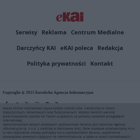
Serwisy
Reklama
Centrum Medialne
Darczyńcy KAI
eKAI poleca
Redakcja
Polityka prywatności
Kontakt
Copyright © 2025 Katolicka Agencja Informacyjna
Nasza strona internetowa używa plików cookies (tzw. ciasteczka) w celach
statystycznych, reklamowych oraz funkcjonalnych. Możesz określić warunki
KAI zastrzega wszelkie prawa do serwisu. Użytkownicy mogą pobierać
przechowywania cookies na Twoim urządzeniu za pomocą ustawień przeglądarki
i drukować fragmenty zawartości serwisu internetowego www.ekai.pl
internetowej.
wyłącznie do użytku osobistego. Publikacja, rozpowszechnianie
Administratorem danych osobowych użytkowników Serwisu jest Katolicka Agencja
Informacyjna sp. z o.o. z siedzibą w Warszawie (KAI). Dane osobowe przetwarzamy m.in.
zawartości niniejszego serwisu lub jej sprzedaż (także framing i in.
w celu wykonania umowy pomiędzy KAI a użytkownikiem Serwisu, wypełnienia
podobne metody), są bez uprzedniej pisemnej zgody KAI zabronione i
obowiązków prawnych ciążących na Administratorze, a także w celach kontaktowych i