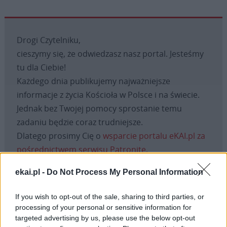
Drogi Czytelniku,
cieszymy się, że odwiedzasz nasz portal. Jesteśmy
tu dla Ciebie!
Każdego dnia publikujemy najważniejsze
informacje z życia Kościoła w Polsce i na świecie.
Jednak bez Twojej pomocy sprostanie temu
zadaniu będzie coraz trudniejsze.
Dlatego prosimy Cię o
wsparcie portalu eKAI.pl za
pośrednictwem serwisu Patronite.
Dzięki Tobie będziemy mogli realizować naszą
ekai.pl -
Do Not Process My Personal Information
misję. Więcej informacji znajdziesz
tutaj
.
If you wish to opt-out of the sale, sharing to third parties, or
processing of your personal or sensitive information for
targeted advertising by us, please use the below opt-out