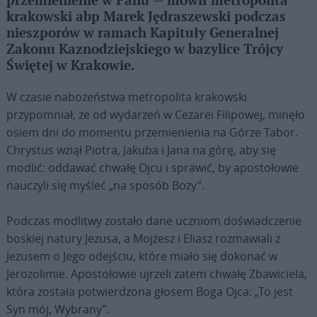
przemienienie w Panu — mówił metropolita
krakowski abp Marek Jędraszewski podczas
nieszporów w ramach Kapituły Generalnej
Zakonu Kaznodziejskiego w bazylice Trójcy
Świętej w Krakowie.
W czasie nabożeństwa metropolita krakowski
przypomniał, że od wydarzeń w Cezarei Filipowej, minęło
osiem dni do momentu przemienienia na Górze Tabor.
Chrystus wziął Piotra, Jakuba i Jana na górę, aby się
modlić: oddawać chwałę Ojcu i sprawić, by apostołowie
nauczyli się myśleć „na sposób Boży”.
Podczas modlitwy zostało dane uczniom doświadczenie
boskiej natury Jezusa, a Mojżesz i Eliasz rozmawiali z
Jezusem o Jego odejściu, które miało się dokonać w
Jerozolimie. Apostołowie ujrzeli zatem chwałę Zbawiciela,
która została potwierdzona głosem Boga Ojca: „To jest
Syn mój, Wybrany”.