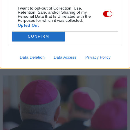
06 sierpnia 2026 | 15:59
Papież do młodych w Asyżu: idźcie na peryferie i budujcie
I want to opt-out of Collection, Use,
Retention, Sale, and/or Sharing of my
cywilizację miłości
Personal Data that Is Unrelated with the
Purposes for which it was collected.
06 sierpnia 2026 | 14:51
Opted Out
Kardynał Aveline: dla Avvenire o odrodzeniu wiary we Francji
CONFIRM
06 sierpnia 2026 | 14:32
ZaMisje.pl – serwis Diakonii Misyjnej Ruchu Światło-Życie
Data Deletion
Data Access
Privacy Policy
Popularne