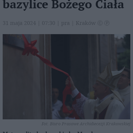
bazylice Bożego Ciała
31 maja 2024 | 07:30 | pra | Kraków Ⓒ Ⓟ
Fot. Biuro Prasowe Archidiecezji Krakowskiej