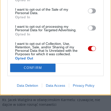
SANKTUARIUM
I want to opt-out of the Sale of my
Personal Data.
Opted In
I want to opt-out of processing my
Najnowsze
Personal Data for Targeted Advertising.
Opted In
I want to opt-out of Collection, Use,
09 sierpnia 2026 | 21:02
Retention, Sale, and/or Sharing of my
Kościół w Ceucie organizuje czuwanie modlitewne w intencji
Personal Data that Is Unrelated with the
Purposes for which it was collected.
pokoju
Opted Out
09 sierpnia 2026 | 20:28
CONFIRM
Leon XIV: w każdej sytuacji Jezus nas nie opuszcza
09 sierpnia 2026 | 20:27
Abp Colombo: wizyta Papieża przesłaniem pokoju
Data Deletion
Data Access
Privacy Policy
09 sierpnia 2026 | 20:00
Ks. Jacek Waligóra w oświęcimskim Karmelu: czuwajcie, nie
dajcie w sobie rosnąć nienawiści