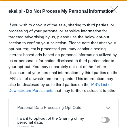
Dlatego prosimy Cię o
wsparcie portalu eKAI.pl za
ekai.pl -
Do Not Process My Personal Information
pośrednictwem serwisu Patronite.
Dzięki Tobie będziemy mogli realizować naszą
If you wish to opt-out of the sale, sharing to third parties, or
misję. Więcej informacji znajdziesz
tutaj
.
processing of your personal or sensitive information for
targeted advertising by us, please use the below opt-out
section to confirm your selection. Please note that after your
opt-out request is processed you may continue seeing
interest-based ads based on personal information utilized by
Facebook
us or personal information disclosed to third parties prior to
your opt-out. You may separately opt-out of the further
Twitter
Messenger
WhatsApp
Email
Copy
Print
disclosure of your personal information by third parties on the
IAB’s list of downstream participants. This information may
Link
also be disclosed by us to third parties on the
IAB’s List of
Wersja do druku
Downstream Participants
that may further disclose it to other
third parties.
Personal Data Processing Opt Outs
ABP MAREK JĘDRASZEWSKI
DEKRET
Tagi:
I want to opt-out of the Sharing of my
EUCHARYSTIA
NAJŚWIĘTSZY SAKRAMENT
personal data.
Opted In