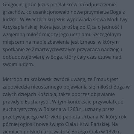
Golgocie, gdzie Jezus przelał krew na odpuszczenie
grzechów, co usankcjonowało nowe przymierze Boga z
ludźmi. W Wieczerniku Jezus wypowiada słowa Modlitwy
Arcykapłańskiej, która jest prośbą do Ojca o jedność i
wzajemną miłość między Jego uczniami. Szczególnym
miejscem na mapie zbawienia jest Emaus, w którym
spotkanie ze Zmartwychwstałym przywraca nadzieję i
odbudowuje wiarę w Boga, który cały czas czuwa nad
swoim ludem.
Metropolita krakowski zwrócił uwagę, że Emaus jest
zapowiedzią nieustannego objawiania się miłości Boga w
całych dziejach Kościoła, także poprzez objawianie
prawdy o Eucharystii. W tym kontekście przywołał cud
eucharystyczny w Bolsena w 1263 r., uznany przez
przebywającego w Orvieto papieża Urbana IV, który rok
później ogłosił nowe święto Ciała i Krwi Pańskiej. Na
ziemiach polskich uroczystość Bożego Ciała w 1320 r.