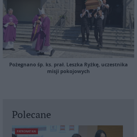
Pożegnano śp. ks. prał. Leszka Ryżkę, uczestnika
misji pokojowych
Polecane
PATRONAT KAI