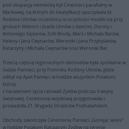
pod okupacją niemiecką był Cmentarz parafialny w
Markowej, na którym do beatyfikacji spoczywała bł.
Rodzina Ulmów. Uczestnicy uroczystości modlili się przy
grobach Wiktorii i Józefa Ulmów z dziećmi, Doroty i
Antoniego Szylarów, Zofii Brody, Marii i Michała Barów,
Heleny i Jana Cwynarów, Weroniki i Jana Przybylaków,
Katarzyny i Michała Cwynarów oraz Weroniki Bar.
Trzecią częścią tegorocznych obchodów była spotkanie w
Sadzie Pamięci, przy Pomniku Rodziny Ulmów, gdzie
odbył się Apel Pamięci w hołdzie wszystkim Polakom,
którzy
z narażeniem życia ratowali Żydów podczas II wojny
światowej. Ceremonię wojskową przygotowała i
prowadziła 21. Brygada Strzelców Podhalańskich.
Obchody zakończyła Ceremonia Pamięci „Gorejąc wolni”
w hołdzie Polakom Ratującym Żydów na terenie