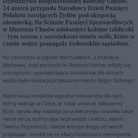
Dziedzictwa Błogosławionej Rodziny Ulmów.
24 marca przypada Narodowy Dzień Pamięci
Polaków ratujących Żydów pod okupacją
niemiecką. Na Ścianie Pamięci Sprawiedliwych
w Muzeum Ulmów odsłonięto kolejne tabliczki
– tym razem z nazwiskami ośmiu osób, które w
czasie wojny pomagały żydowskim sąsiadom.
Na cmentarzu w Jagielle-Niechciałkach, a później w
Markowej, skąd pochodzi bł. Rodzina Ulmów, odbyły się
uroczystości upamiętniające bohaterów, dla których
ważna była realizacja przykazania miłości Boga i bliźniego.
Niech nasza modlitwa wyjedna miłosierdzie dla tych,
którzy wierząc w Ciebie, w Tobie umierali. Miłosierny
Boże, spraw, aby nadzieja życia wiecznego rozpaliła także
nasze serca, byśmy żyjąc w prawdzie i miłości, wierni
Twemu Przymierzu, zawsze kroczyli drogą od twoich
przykazań – modlił się za ofiary Holocaustu metropolita