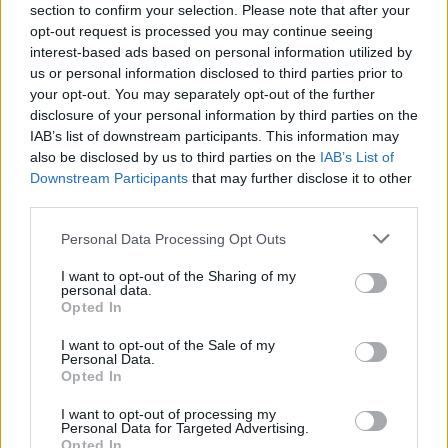
że nie wszyscy bohaterowie zostali formalnie
section to confirm your selection. Please note that after your
uhonorowani, choć ich czyny miały równie wielkie
opt-out request is processed you may continue seeing
znaczenie. Tych, których bohaterska i głęboko ludzka,
interest-based ads based on personal information utilized by
us or personal information disclosed to third parties prior to
moralna postawa nie została uhonorowana przez
your opt-out. You may separately opt-out of the further
Instytut Yad Vashem w
Jerozolimie
, Muzeum Ulmów
disclosure of your personal information by third parties on the
nazywa Ratującymi.
IAB’s list of downstream participants. This information may
also be disclosed by us to third parties on the
IAB’s List of
Co roku 24 marca przed Ścianą Pamięci odbywają się
Downstream Participants
that may further disclose it to other
uroczystości, w trakcie których odczytuje się biogramy
third parties.
osób uznanych za Ratujących, a ich potomkowie i krewni
Personal Data Processing Opt Outs
symbolicznie odsłaniają nowo wmurowane tabliczki
upamiętniające ich przodków. Do 24 marca 2026 r.
I want to opt-out of the Sharing of my
personal data.
wmurowano 925 kamiennych tabliczek.
Opted In
I want to opt-out of the Sale of my
Personal Data.
Opted In
I want to opt-out of processing my
Drogi Czytelniku,
Personal Data for Targeted Advertising.
Opted In