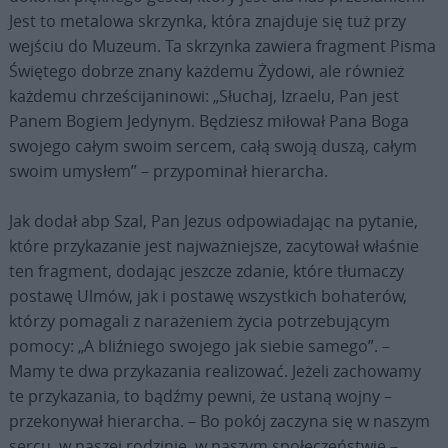
Jest to metalowa skrzynka, która znajduje się tuż przy
wejściu do Muzeum. Ta skrzynka zawiera fragment Pisma
Świętego dobrze znany każdemu Żydowi, ale również
każdemu chrześcijaninowi: „Słuchaj, Izraelu, Pan jest
Panem Bogiem Jedynym. Będziesz miłował Pana Boga
swojego całym swoim sercem, całą swoją duszą, całym
swoim umysłem” – przypominał hierarcha.
Jak dodał abp Szal, Pan Jezus odpowiadając na pytanie,
które przykazanie jest najważniejsze, zacytował właśnie
ten fragment, dodając jeszcze zdanie, które tłumaczy
postawę Ulmów, jak i postawę wszystkich bohaterów,
którzy pomagali z narażeniem życia potrzebującym
pomocy: „A bliźniego swojego jak siebie samego”. –
Mamy te dwa przykazania realizować. Jeżeli zachowamy
te przykazania, to bądźmy pewni, że ustaną wojny –
przekonywał hierarcha. – Bo pokój zaczyna się w naszym
sercu, w naszej rodzinie, w naszym społeczeństwie –