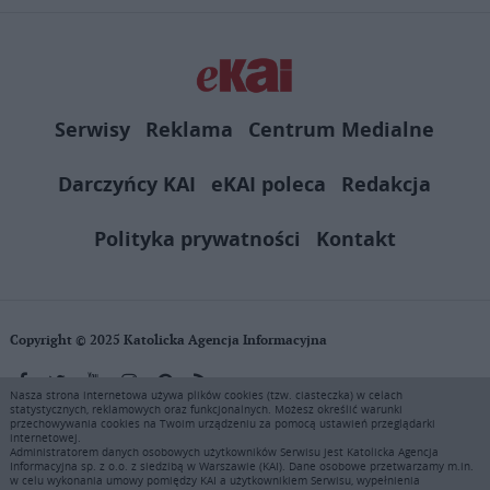
Serwisy
Reklama
Centrum Medialne
Darczyńcy KAI
eKAI poleca
Redakcja
Polityka prywatności
Kontakt
Copyright © 2025 Katolicka Agencja Informacyjna
Nasza strona internetowa używa plików cookies (tzw. ciasteczka) w celach
statystycznych, reklamowych oraz funkcjonalnych. Możesz określić warunki
KAI zastrzega wszelkie prawa do serwisu. Użytkownicy mogą pobierać
przechowywania cookies na Twoim urządzeniu za pomocą ustawień przeglądarki
i drukować fragmenty zawartości serwisu internetowego www.ekai.pl
internetowej.
wyłącznie do użytku osobistego. Publikacja, rozpowszechnianie
Administratorem danych osobowych użytkowników Serwisu jest Katolicka Agencja
Informacyjna sp. z o.o. z siedzibą w Warszawie (KAI). Dane osobowe przetwarzamy m.in.
zawartości niniejszego serwisu lub jej sprzedaż (także framing i in.
w celu wykonania umowy pomiędzy KAI a użytkownikiem Serwisu, wypełnienia