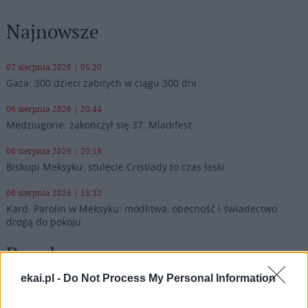
Najnowsze
07 sierpnia 2026 | 05:20
Gaza: 300 dzieci zabitych w ciągu 300 dni
06 sierpnia 2026 | 20:44
Medziugorie: zakończył się 37. Mladifest
06 sierpnia 2026 | 20:19
Biskupi Meksyku: stulecie Cristiady to czas łaski
06 sierpnia 2026 | 18:32
Kard. Parolin w Meksyku: modlitwa, obecność i świadectwo
drogą do pokoju
Popularne
ekai.pl -
Do Not Process My Personal Information