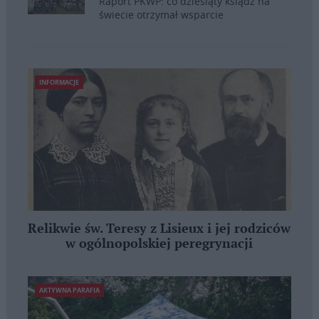
Raport PKWP: co dziesiąty ksiądz na
świecie otrzymał wsparcie
INFORMACJE
Relikwie św. Teresy z Lisieux i jej rodziców
w ogólnopolskiej peregrynacji
AKTYWNA PARAFIA