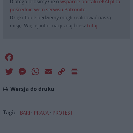
Dlatego prosimy Cię o
wsparcie portalu eKAI.pl za
pośrednictwem serwisu Patronite.
Dzięki Tobie będziemy mogli realizować naszą
misję. Więcej informacji znajdziesz
tutaj
.
Facebook
Twitter
Messenger
WhatsApp
Email
Copy
Print
Link
Wersja do druku
BARI
PRACA
PROTEST
Tagi: