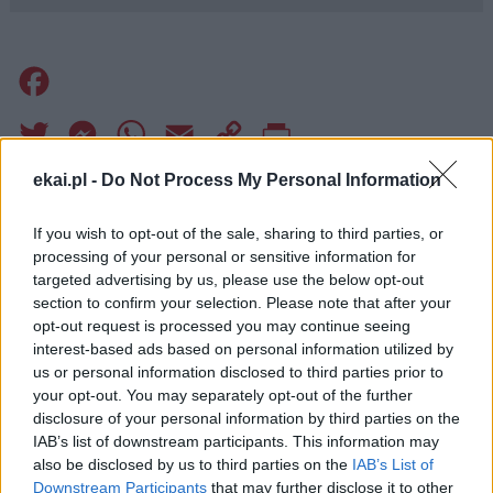
Facebook
Twitter
Messenger
WhatsApp
Email
Copy
Print
Link
ekai.pl -
Do Not Process My Personal Information
Wersja do druku
If you wish to opt-out of the sale, sharing to third parties, or
processing of your personal or sensitive information for
targeted advertising by us, please use the below opt-out
O. DARIUSZ KOWALCZYK SJ
Tagi:
section to confirm your selection. Please note that after your
opt-out request is processed you may continue seeing
interest-based ads based on personal information utilized by
us or personal information disclosed to third parties prior to
your opt-out. You may separately opt-out of the further
Najnowsze
disclosure of your personal information by third parties on the
IAB’s list of downstream participants. This information may
also be disclosed by us to third parties on the
IAB’s List of
10 sierpnia 2026 | 11:44
Downstream Participants
that may further disclose it to other