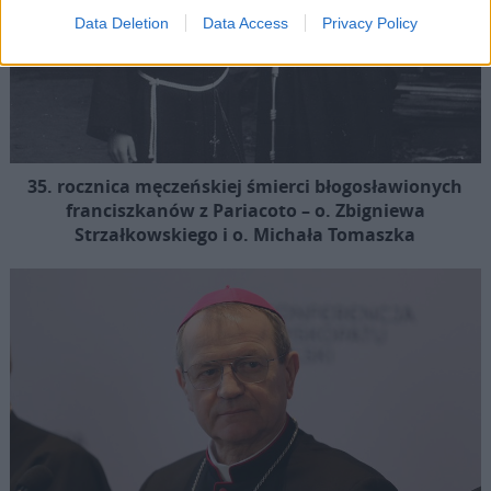
Data Deletion
Data Access
Privacy Policy
35. rocznica męczeńskiej śmierci błogosławionych
franciszkanów z Pariacoto – o. Zbigniewa
Strzałkowskiego i o. Michała Tomaszka