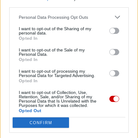
Głos, który przekonuje — dlaczego brzmienie ma większe
third parties.
znaczenie niż słowa
Personal Data Processing Opt Outs
10 sierpnia 2026 | 09:49
Jakie wartości posiada przedszkole katolickie Ziarno
I want to opt-out of the Sharing of my
personal data.
09 sierpnia 2026 | 21:02
Opted In
Kościół w Ceucie organizuje czuwanie modlitewne w intencji
pokoju
I want to opt-out of the Sale of my
Personal Data.
Opted In
09 sierpnia 2026 | 20:28
Leon XIV: w każdej sytuacji Jezus nas nie opuszcza
I want to opt-out of processing my
Personal Data for Targeted Advertising.
Popularne
Opted In
I want to opt-out of Collection, Use,
Retention, Sale, and/or Sharing of my
Personal Data that Is Unrelated with the
Purposes for which it was collected.
Opted Out
CONFIRM