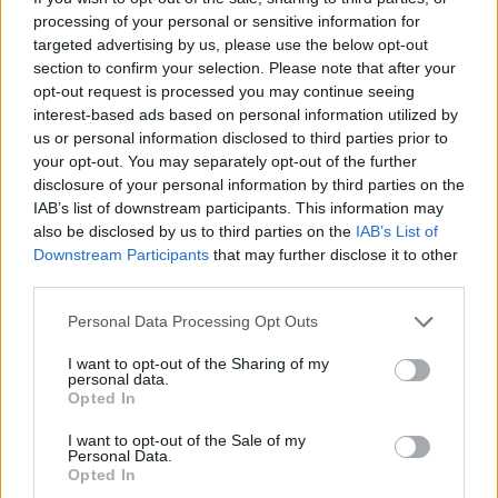
processing of your personal or sensitive information for
targeted advertising by us, please use the below opt-out
section to confirm your selection. Please note that after your
opt-out request is processed you may continue seeing
Drogi Czytelniku,
interest-based ads based on personal information utilized by
cieszymy się, że odwiedzasz nasz portal. Jesteśmy
us or personal information disclosed to third parties prior to
tu dla Ciebie!
your opt-out. You may separately opt-out of the further
Każdego dnia publikujemy najważniejsze
disclosure of your personal information by third parties on the
IAB’s list of downstream participants. This information may
informacje z życia Kościoła w Polsce i na świecie.
also be disclosed by us to third parties on the
IAB’s List of
Jednak bez Twojej pomocy sprostanie temu
Downstream Participants
that may further disclose it to other
zadaniu będzie coraz trudniejsze.
third parties.
Dlatego prosimy Cię o
wsparcie portalu eKAI.pl za
Personal Data Processing Opt Outs
pośrednictwem serwisu Patronite.
Dzięki Tobie będziemy mogli realizować naszą
I want to opt-out of the Sharing of my
personal data.
misję. Więcej informacji znajdziesz
tutaj
.
Opted In
I want to opt-out of the Sale of my
Personal Data.
Opted In