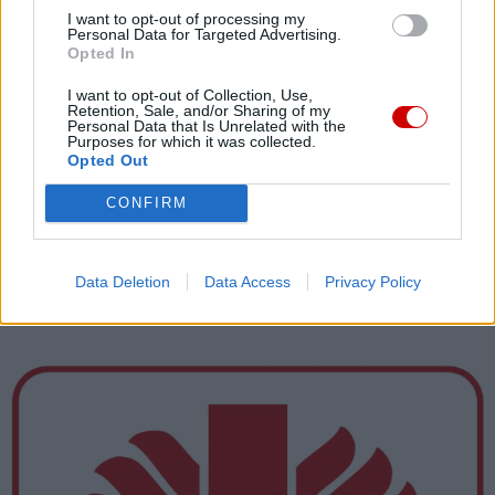
Facebook
I want to opt-out of processing my
Personal Data for Targeted Advertising.
Opted In
Twitter
Messenger
WhatsApp
Email
Copy
Print
I want to opt-out of Collection, Use,
Link
Retention, Sale, and/or Sharing of my
Personal Data that Is Unrelated with the
Wersja do druku
Purposes for which it was collected.
Opted Out
CONFIRM
BOŻE NARODZENIE
CARITAS
Tagi:
DIECEZJA KOSZALIŃSKO-KOŁOBRZESKA
UCHODŹCY
Data Deletion
Data Access
Privacy Policy