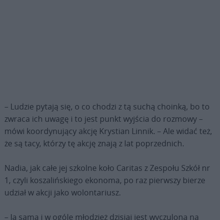
– Ludzie pytają się, o co chodzi z tą suchą choinką, bo to
zwraca ich uwagę i to jest punkt wyjścia do rozmowy –
mówi koordynujący akcję Krystian Linnik. – Ale widać też,
że są tacy, którzy tę akcję znają z lat poprzednich.
Nadia, jak całe jej szkolne koło Caritas z Zespołu Szkół nr
1, czyli koszalińskiego ekonoma, po raz pierwszy bierze
udział w akcji jako wolontariusz.
– Ja sama i w ogóle młodzież dzisiaj jest wyczulona na