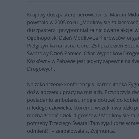
Krajowy duszpasterz kierowców ks. Marian Mid
powstało w 2005 roku. „Modlimy się za kierowcó
duszpasterz i przypomniał zainicjowane akcje: w
Ogólnopolski Dzień Modlitw za Kierowców, orga
Pielgrzymka na Jasną Górę, 25 lipca Dzień Bezpie
Światowy Dzień Pamięci Ofiar Wypadków Drogowy
Kózkówny w Zabawie jest jedyny zapewne na ś
Drogowych.
Na zakończenie konferencji s. karmelitanka Zy
doświadczeniu pracy na misjach. Przytoczyła dwie
posiadaniu ambulansu mogła dotrzeć do kobiety 
młodego człowieka, któremu wózek inwalidzki prz
można zrobić dzięki 1 groszowi! Modlimy się za w
potrzeby Trzeciego Świata! Tam żyją ludzie w ni
odmienić” – zaapelowała s. Zygmunta.