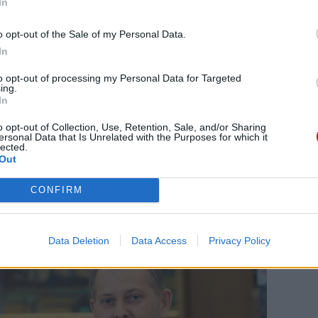
In
u Drogowego Komendy Stołecznej Policji przekazał
o opt-out of the Sale of my Personal Data.
 drogowych w ostatnich latach spowodowały
In
łroczem ubiegłego roku jest o 632 wypadki
to opt-out of processing my Personal Data for Targeted
ych i ponad 10 450 mniej kolizji drogowych.
ing.
ków jest nadmierna prędkość i jazda po wypiciu
In
o opt-out of Collection, Use, Retention, Sale, and/or Sharing
ersonal Data that Is Unrelated with the Purposes for which it
lected.
Out
CONFIRM
Data Deletion
Data Access
Privacy Policy