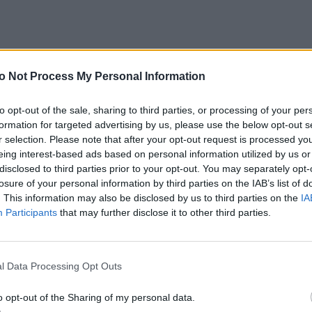
o Not Process My Personal Information
to opt-out of the sale, sharing to third parties, or processing of your per
Dyrektor poinformował, że już w tym roku od 1
formation for targeted advertising by us, please use the below opt-out s
tycznia w realizacji jest 67 projektów, na które już
r selection. Please note that after your opt-out request is processed y
przekazano 55 tysięcy euro, czyli ok. 2,5 mln
eing interest-based ads based on personal information utilized by us or
złotych z funduszy zebranych w zeszłym roku z
disclosed to third parties prior to your opt-out. You may separately opt-
kcji św. Krzysztof. Zaznaczył, że to wsparcie
losure of your personal information by third parties on the IAB’s list of
misjonarzy poprzez zakup środków transportu ma
. This information may also be disclosed by us to third parties on the
IA
Participants
that may further disclose it to other third parties.
ie tylko zwykły praktyczny wymiar, ale jest też
wsparciem duchowym; misjonarze mają
świadomość, że nie są osamotnieni, że ktoś w
l Data Processing Opt Outs
Ojczyźnie o nich pamięta i za nich się modli. Polscy
misjonarze pracują obecnie prawie w 100 krajach
o opt-out of the Sharing of my personal data.
świata a ich liczba wynosi 1743 osoby.