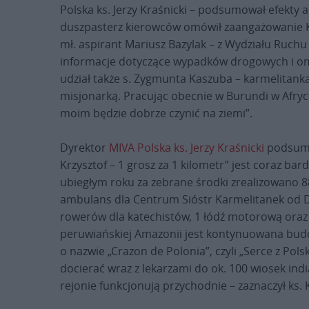
Polska ks. Jerzy Kraśnicki – podsumował efekty a
duszpasterz kierowców omówił zaangażowanie K
mł. aspirant Mariusz Bazylak – z Wydziału Ruch
informacje dotyczące wypadków drogowych i omó
udział także s. Zygmunta Kaszuba – karmelitanka 
misjonarką. Pracując obecnie w Burundi w Afryc
moim będzie dobrze czynić na ziemi”.
Dyrektor
MIVA Polska
ks. Jerzy Kraśnicki
podsumow
Krzysztof – 1 grosz za 1 kilometr” jest coraz ba
ubiegłym roku za zebrane środki zrealizowano 
ambulans dla Centrum Sióstr Karmelitanek od D
rowerów dla katechistów, 1 łódź motorową oraz
peruwiańskiej Amazonii jest kontynuowana budow
o nazwie „Crazon de Polonia”, czyli „Serce z Pol
docierać wraz z lekarzami do ok. 100 wiosek ind
rejonie funkcjonują przychodnie – zaznaczył ks. K