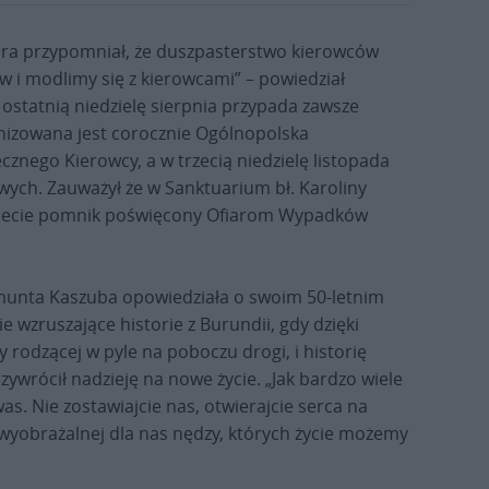
ura przypomniał, że duszpasterstwo kierowców
w i modlimy się z kierowcami” – powiedział
 ostatnią niedzielę sierpnia przypada zawsze
nizowana jest corocznie Ogólnopolska
cznego Kierowcy, a w trzecią niedzielę listopada
ch. Zauważył że w Sanktuarium bł. Karoliny
wiecie pomnik poświęcony Ofiarom Wypadków
gmunta Kaszuba opowiedziała o swoim 50-letnim
 wzruszające historie z Burundii, gdy dzięki
rodzącej w pyle na poboczu drogi, i historię
ywrócił nadzieję na nowe życie. „Jak bardzo wiele
as. Nie zostawiajcie nas, otwierajcie serca na
ewyobrażalnej dla nas nędzy, których życie możemy