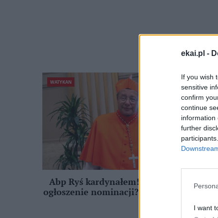
ekai.pl -
D
If you wish 
WATYKAN
sensitive in
s
confirm you
continue se
information 
A
further disc
participants
Downstream 
n
Abp Ryś kardynałem! Jak wyglądało
Persona
ogłoszenie nominacji? [ZOBACZ FILM]
I want t