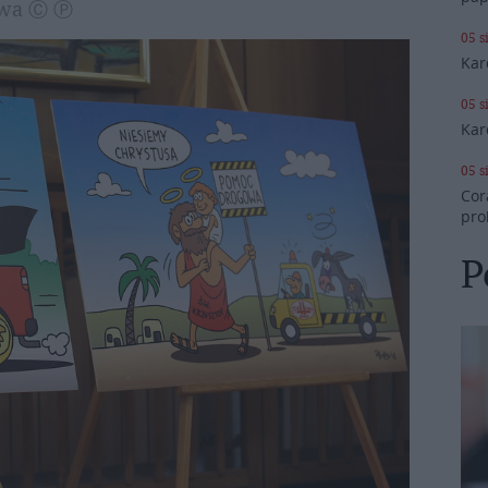
zawa Ⓒ Ⓟ
05 s
Kar
05 s
Kar
05 s
Cor
pro
P