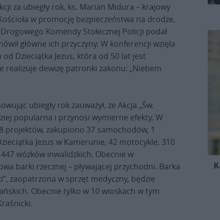
kcji za ubiegły rok, ks. Marian Midura – krajowy
ościoła w promocję bezpieczeństwa na drodze,
u Drogowego Komendy Stołecznej Policji podał
wił główne ich przyczyny. W konferencji wzięła
od Dzieciątka Jezus, która od 50 lat jest
e realizuje dewizę patronki zakonu: „Niebem
ując ubiegły rok zauważył, że Akcja „Św.
rdziej popularna i przynosi wymierne efekty. W
88 projektów, zakupiono 37 samochodów, 1
zieciątka Jezus w Kamerunie, 42 motocykle, 310
 447 wózków inwalidzkich. Obecnie w
K
a barki rzecznej – pływającej przychodni. Barka
ski”, zaopatrzona w sprzęt medyczny, będzie
iańskich. Obecnie tylko w 10 wioskach w tym
raśnicki.