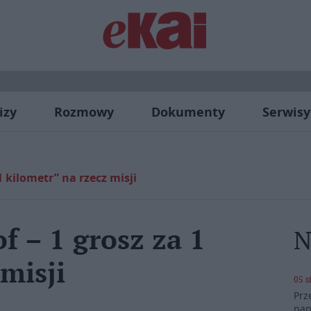
izy
Rozmowy
Dokumenty
Serwisy
1 kilometr” na rzecz misji
f – 1 grosz za 1
N
misji
05 s
Prz
pap