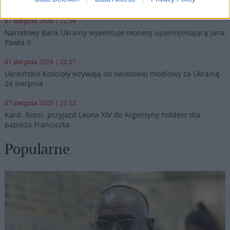
radość
07 sierpnia 2026 | 22:36
Narodowy Bank Ukrainy wyemituje monetę upamiętniającą Jana
Pawła II
07 sierpnia 2026 | 22:17
Ukraińskie Kościoły wzywają do światowej modlitwy za Ukrainę
24 sierpnia
07 sierpnia 2026 | 21:53
Kard. Rossi: przyjazd Leona XIV do Argentyny hołdem dla
papieża Franciszka
Popularne