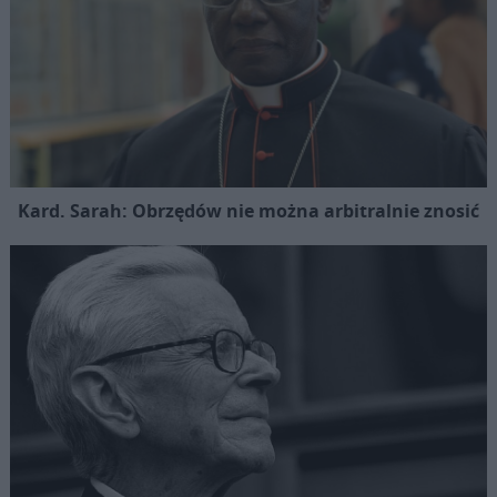
Kard. Sarah: Obrzędów nie można arbitralnie znosić