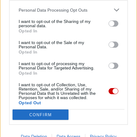
Facebook
Personal Data Processing Opt Outs
Twitter
Messenger
WhatsApp
Email
Copy
Print
I want to opt-out of the Sharing of my
personal data.
Opted In
Link
Wersja do druku
I want to opt-out of the Sale of my
Personal Data.
Opted In
HISZPANIA
KARD. JOSE COBO
LEON XIV
I want to opt-out of processing my
Tagi:
Personal Data for Targeted Advertising.
Opted In
LEON XIV W HISZPANII
MADRYT
I want to opt-out of Collection, Use,
Retention, Sale, and/or Sharing of my
Personal Data that Is Unrelated with the
Purposes for which it was collected.
Opted Out
Najnowsze
CONFIRM
07 sierpnia 2026 | 22:47
Biskupi o podróży apostolskiej Leona XIV do Francji: wielka
Data Deletion
Data Access
Privacy Policy