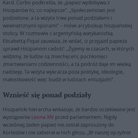
Kard. Corbo podkreśla, że „papież wydobywa z
Hiszpanów to, co najlepsze”. „Społeczeństwo jest
podzielone, a ta wizyta trwa ponad podziałami i
wewnętrznymi sporami” – mówi arcybiskup hiszpańskiej
stolicy. W rozmowie z argentyńską watykanistką
Elisabettą Piqué zauważa, że widać, iż przyjazd papieża
sprawił Hiszpanom radość: „Żyjemy w czasach, w których
widzimy, że ludzie są zniechęceni, pochłonięci
zmartwieniami codzienności, a ta podróż daje im wielką
nadzieję. Ta wizyta wykracza poza politykę, ideologie,
małostkowość więc budzi w ludziach entuzjazm”.
Wznieść się ponad podziały
Hiszpański hierarcha wskazuje, że bardzo oczekiwane jest
wystąpienie
Leona XIV
przed parlamentem. Nigdy
wcześniej żaden papież nie został zaproszony do
Kortezów i nie zabierał w nich głosu. „W naszej ojczyźnie