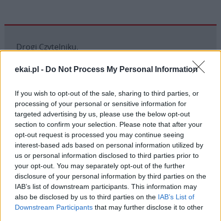
Drogi Czytelniku,
cieszymy się, że odwiedzasz nasz portal. Jesteśmy
ekai.pl -
Do Not Process My Personal Information
tu dla Ciebie!
Każdego dnia publikujemy najważniejsze
If you wish to opt-out of the sale, sharing to third parties, or
informacje z życia Kościoła w Polsce i na świecie.
processing of your personal or sensitive information for
Jednak bez Twojej pomocy sprostanie temu
targeted advertising by us, please use the below opt-out
section to confirm your selection. Please note that after your
zadaniu będzie coraz trudniejsze.
opt-out request is processed you may continue seeing
Dlatego prosimy Cię o
wsparcie portalu eKAI.pl za
interest-based ads based on personal information utilized by
pośrednictwem serwisu Patronite.
us or personal information disclosed to third parties prior to
Dzięki Tobie będziemy mogli realizować naszą
your opt-out. You may separately opt-out of the further
disclosure of your personal information by third parties on the
misję. Więcej informacji znajdziesz
tutaj
.
IAB’s list of downstream participants. This information may
also be disclosed by us to third parties on the
IAB’s List of
Downstream Participants
that may further disclose it to other
third parties.