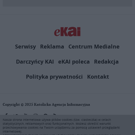
Serwisy
Reklama
Centrum Medialne
Darczyńcy KAI
eKAI poleca
Redakcja
Polityka prywatności
Kontakt
Copyright © 2025 Katolicka Agencja Informacyjna
Nasza strona internetowa używa plików cookies (tzw. ciasteczka) w celach
statystycznych, reklamowych oraz funkcjonalnych. Możesz określić warunki
KAI zastrzega wszelkie prawa do serwisu. Użytkownicy mogą pobierać
przechowywania cookies na Twoim urządzeniu za pomocą ustawień przeglądarki
i drukować fragmenty zawartości serwisu internetowego www.ekai.pl
internetowej.