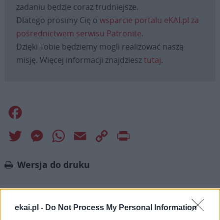
zadaniu będzie coraz trudniejsze.
Dlatego prosimy Cię o
wsparcie portalu eKAI.pl za
pośrednictwem serwisu Patronite.
Dzięki Tobie będziemy mogli realizować naszą
misję. Więcej informacji znajdziesz
tutaj
.
Facebook
Twitter
Messenger
WhatsApp
Email
Copy
Print
Link
Wersja do druku
BARI
BAZYLIKA
Tagi:
ekai.pl -
Do Not Process My Personal Information