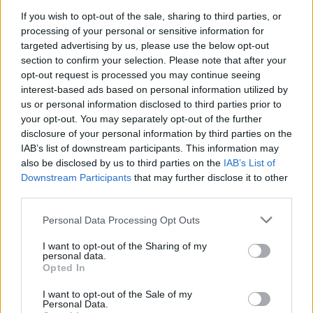
If you wish to opt-out of the sale, sharing to third parties, or
processing of your personal or sensitive information for
targeted advertising by us, please use the below opt-out
Najnowsze
section to confirm your selection. Please note that after your
opt-out request is processed you may continue seeing
interest-based ads based on personal information utilized by
07 sierpnia 2026 | 05:20
us or personal information disclosed to third parties prior to
Gaza: 300 dzieci zabitych w ciągu 300 dni
your opt-out. You may separately opt-out of the further
disclosure of your personal information by third parties on the
06 sierpnia 2026 | 20:44
IAB’s list of downstream participants. This information may
Medziugorie: zakończył się 37. Mladifest
also be disclosed by us to third parties on the
IAB’s List of
Downstream Participants
that may further disclose it to other
06 sierpnia 2026 | 20:19
third parties.
Biskupi Meksyku: stulecie Cristiady to czas łaski
Personal Data Processing Opt Outs
06 sierpnia 2026 | 18:32
Kard. Parolin w Meksyku: modlitwa, obecność i świadectwo
I want to opt-out of the Sharing of my
drogą do pokoju
personal data.
Opted In
Popularne
I want to opt-out of the Sale of my
Personal Data.