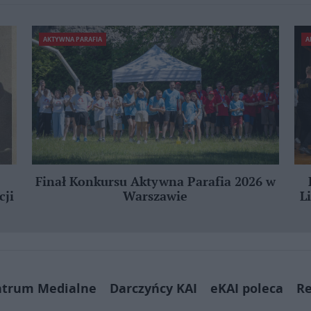
AKTYWNA PARAFIA
A
Finał Konkursu Aktywna Parafia 2026 w
cji
Warszawie
L
ntrum Medialne
Darczyńcy KAI
eKAI poleca
Re