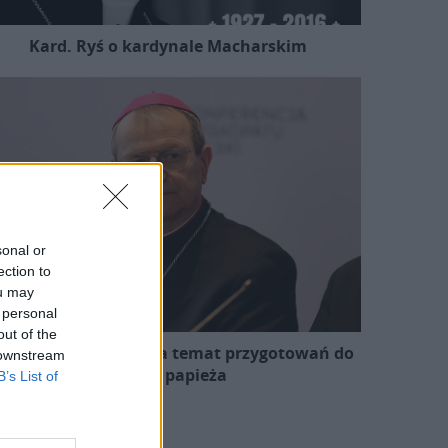
Kard. Ryś o kardynale Macharskim
sonal or
ection to
ou may
 personal
out of the
zewodniczący KEP na temat przygotowań do
 downstream
wizyty papieża
B’s List of