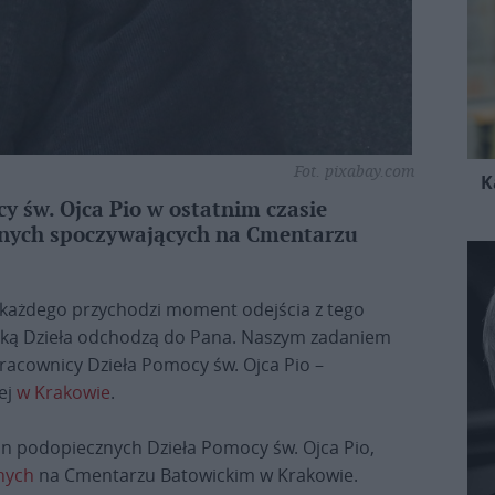
Fot. pixabay.com
K
y św. Ojca Pio w ostatnim czasie
mnych spoczywających na Cmentarzu
a każdego przychodzi moment odejścia z tego
eką Dzieła odchodzą do Pana. Naszym zadaniem
pracownicy Dzieła Pomocy św. Ojca Pio –
ej
w Krakowie
.
mion podopiecznych Dzieła Pomocy św. Ojca Pio,
nych
na Cmentarzu Batowickim w Krakowie.