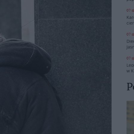
07 s
Kar
cie
07 s
Die
Jas
07 s
Leo
w K
P