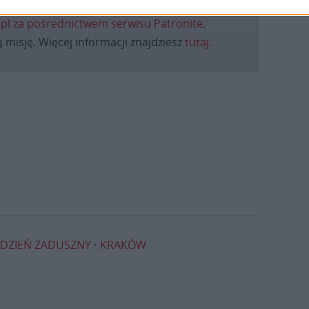
daniu będzie coraz trudniejsze.
.pl za pośrednictwem serwisu Patronite.
 misję. Więcej informacji znajdziesz
tutaj
.
DZIEŃ ZADUSZNY
KRAKÓW