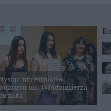
Ra
 tysiąc uczestników
nkursu im. Włodzimierza
etrzaka