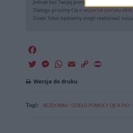
Jednak bez Twojej pomocy sprostanie temu za
Dlatego prosimy Cię o
wsparcie portalu eKAI
Dzięki Tobie będziemy mogli realizować naszą
Facebook
Twitter
Messenger
WhatsApp
Email
Copy
Print
Link
Wersja do druku
BEZDOMNI
DZIEŁO POMOCY OJCA PIO
Tagi: