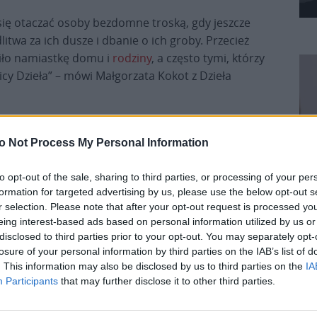
 się otaczać osoby bezdomne troską, gdy jeszcze
itwa za ich dusze i dbanie o ich groby. Przecież
iło namiastkę domu i
rodziny
, a często tymi, którzy
icy Dzieła” – mówi Małgorzata Kokot z Dzieła
o Not Process My Personal Information
to opt-out of the sale, sharing to third parties, or processing of your per
formation for targeted advertising by us, please use the below opt-out s
r selection. Please note that after your opt-out request is processed y
eing interest-based ads based on personal information utilized by us or
ry zmarli w minionym roku
disclosed to third parties prior to your opt-out. You may separately opt-
Pr
losure of your personal information by third parties on the IAB’s list of
bają uczestnicy Centrum Integracji Społecznej
. This information may also be disclosed by us to third parties on the
IA
ntarz!” – na tę komendę panowie z CIS-u z zapałem
Participants
that may further disclose it to other third parties.
na Wszystkich Świętych i
Dzień Zaduszny
. Nie
ak praca przy odświeżaniu nagrobków” – przyznaje