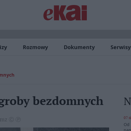
izy
Rozmowy
Dokumenty
Serwisy
omnych
 groby bezdomnych
N
07 s
 / mz Ⓒ Ⓟ
Od 
pap