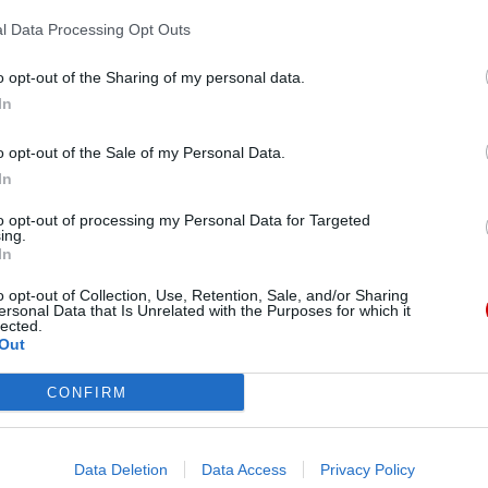
ator akcji.
l Data Processing Opt Outs
ów – wokół mogił zamontowała gustowne płotki,
o opt-out of the Sharing of my personal data.
 kwiaty i krzewy. W przyszłości planują zająć się
In
erze zapomnianych
zmarłych
.
o opt-out of the Sale of my Personal Data.
In
Ubóstwo, smutek, cierpienie, prześladowanie, o
h doświadczenie. A skoro tak, to Królestwo
to opt-out of processing my Personal Data for Targeted
ing.
e w Niebie czeka ich wszystko to, czego nie znaleźli
In
Małgorzata Kokot.
o opt-out of Collection, Use, Retention, Sale, and/or Sharing
ersonal Data that Is Unrelated with the Purposes for which it
lected.
Out
CONFIRM
eśmy tu dla Ciebie!
macje z życia Kościoła w Polsce i na świecie.
Data Deletion
Data Access
Privacy Policy