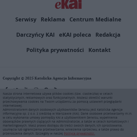
Serwisy
Reklama
Centrum Medialne
Darczyńcy KAI
eKAI poleca
Redakcja
Polityka prywatności
Kontakt
Copyright © 2025 Katolicka Agencja Informacyjna
Nasza strona internetowa używa plików cookies (tzw. ciasteczka) w celach
statystycznych, reklamowych oraz funkcjonalnych. Możesz określić warunki
KAI zastrzega wszelkie prawa do serwisu. Użytkownicy mogą pobierać
przechowywania cookies na Twoim urządzeniu za pomocą ustawień przeglądarki
i drukować fragmenty zawartości serwisu internetowego www.ekai.pl
internetowej.
wyłącznie do użytku osobistego. Publikacja, rozpowszechnianie
Administratorem danych osobowych użytkowników Serwisu jest Katolicka Agencja
Informacyjna sp. z o.o. z siedzibą w Warszawie (KAI). Dane osobowe przetwarzamy m.in.
zawartości niniejszego serwisu lub jej sprzedaż (także framing i in.
w celu wykonania umowy pomiędzy KAI a użytkownikiem Serwisu, wypełnienia
podobne metody), są bez uprzedniej pisemnej zgody KAI zabronione i
obowiązków prawnych ciążących na Administratorze, a także w celach kontaktowych i
stanowią naruszenie ustaw o prawie autorskim, ochronie baz danych i
marketingowych. Masz prawo dostępu do treści swoich danych, ich sprostowania,
usunięcia lub ograniczenia przetwarzania, wniesienia sprzeciwu, a także prawo do
uczciwej konkurencji - będą ścigane przy pomocy wszelkich
przenoszenia danych. Szczegóły w naszej
Polityce prywatności.