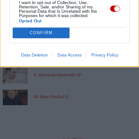
I want to opt-out of Collection, Use,
Retention, Sale, and/or Sharing of my
Plac św. Piotra
Personal Data that Is Unrelated with the
Purposes for which it was collected.
Opted Out
małżeństwo
CONFIRM
Tomasz Terlikowski
Bp Wiesław Lechowicz
Data Deletion
Data Access
Privacy Policy
O. Hyacinthe Destivelle OP
Ks. Henri Boulad SJ