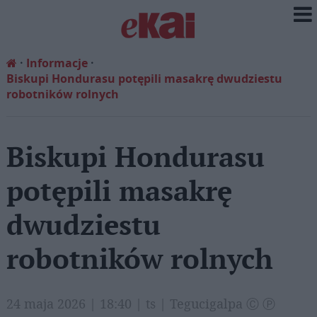
Informacje
Biskupi Hondurasu potępili masakrę dwudziestu
robotników rolnych
Biskupi Hondurasu
potępili masakrę
dwudziestu
robotników rolnych
24 maja 2026 | 18:40 | ts | Tegucigalpa Ⓒ Ⓟ