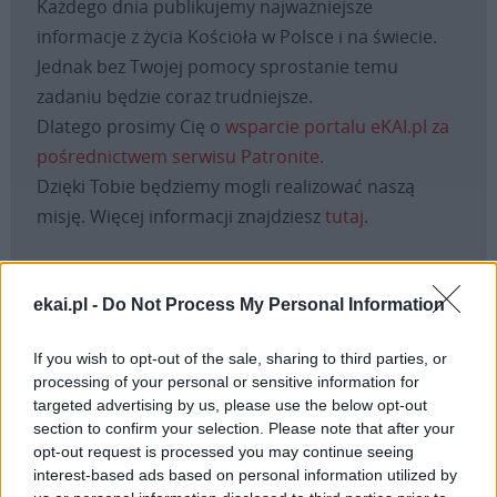
Każdego dnia publikujemy najważniejsze
informacje z życia Kościoła w Polsce i na świecie.
Jednak bez Twojej pomocy sprostanie temu
zadaniu będzie coraz trudniejsze.
Dlatego prosimy Cię o
wsparcie portalu eKAI.pl za
pośrednictwem serwisu Patronite.
Dzięki Tobie będziemy mogli realizować naszą
misję. Więcej informacji znajdziesz
tutaj
.
ekai.pl -
Do Not Process My Personal Information
Facebook
If you wish to opt-out of the sale, sharing to third parties, or
processing of your personal or sensitive information for
Twitter
Messenger
WhatsApp
Email
Copy
Print
targeted advertising by us, please use the below opt-out
Link
section to confirm your selection. Please note that after your
Wersja do druku
opt-out request is processed you may continue seeing
interest-based ads based on personal information utilized by