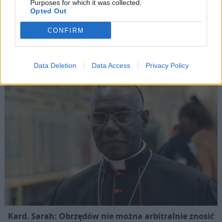
Purposes for which it was collected.
Kościół apeluje o umożliwienie wysiedlonym chrześcijanom
Opted Out
powrotu do rodzinnych miejscowości
CONFIRM
Popularne
Data Deletion
Data Access
Privacy Policy
Kard. Sarah: Obrzędów nie można arbitralnie znosić