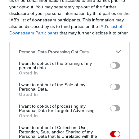
us or personal information disclosed to third parties prior to
your opt-out. You may separately opt-out of the further
HONDURAS
PRZEMOC
Tagi:
disclosure of your personal information by third parties on the
IAB’s list of downstream participants. This information may
also be disclosed by us to third parties on the
IAB’s List of
Downstream Participants
that may further disclose it to other
third parties.
Najnowsze
Personal Data Processing Opt Outs
I want to opt-out of the Sharing of my
09 sierpnia 2026 | 14:24
personal data.
Kościół w Pozzuoli na pierwszej linii: Msza wśród gruzów,
Opted In
pomoc dla ewakuowanych
I want to opt-out of the Sale of my
09 sierpnia 2026 | 14:19
Personal Data.
Opted In
Zwierzchnik UKGK: „Nie bójcie się, bądźcie wolni!” – dziedzictwo
bp. Pawło Wasyłyka
I want to opt-out of processing my
Personal Data for Targeted Advertising.
09 sierpnia 2026 | 13:10
Opted In
Świdnica: koncert praprawnuczki kompozytora szykanowanego
za twórczość w języku polskim
I want to opt-out of Collection, Use,
Retention, Sale, and/or Sharing of my
Personal Data that Is Unrelated with the
09 sierpnia 2026 | 12:54