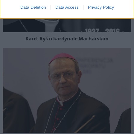
Data Deletion
Data Access
Privacy Policy
Kard. Ryś o kardynale Macharskim