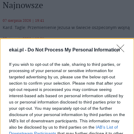
Najnowsze
07 sierpnia 2026 | 19:41
Kard. Tagle: Przemienienie Jezusa w świecie oszpeconym wojną
07 sierpnia 2026 | 19:21
Prawosławny metropolita Finlandii krytykuje patriarchę Cyryla
ekai.pl -
Do Not Process My Personal Information
za słowa o broni atomowej
07 sierpnia 2026 | 18:10
If you wish to opt-out of the sale, sharing to third parties, or
Od 10 sierpnia zapisy na liturgie pod przewodnictwem papieża
processing of your personal or sensitive information for
targeted advertising by us, please use the below opt-out
07 sierpnia 2026 | 17:22
section to confirm your selection. Please note that after your
Kard. Parolin: pokój zaczyna się od empatii wobec cierpienia
opt-out request is processed you may continue seeing
interest-based ads based on personal information utilized by
Popularne
us or personal information disclosed to third parties prior to
your opt-out. You may separately opt-out of the further
disclosure of your personal information by third parties on the
IAB’s list of downstream participants. This information may
also be disclosed by us to third parties on the
IAB’s List of
Downstream Participants
that may further disclose it to other