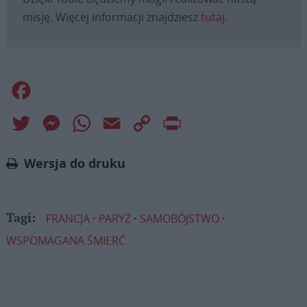
misję. Więcej informacji znajdziesz
tutaj
.
Facebook
Twitter
Messenger
WhatsApp
Email
Copy
Print
Link
Wersja do druku
FRANCJA
PARYŻ
SAMOBÓJSTWO
Tagi:
WSPOMAGANA ŚMIERĆ