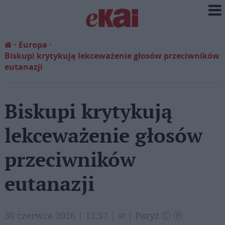
Europa
Biskupi krytykują lekceważenie głosów przeciwników
eutanazji
Biskupi krytykują
lekceważenie głosów
przeciwników
eutanazji
30 czerwca 2026 | 13:57 | st | Paryż Ⓒ Ⓟ