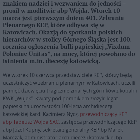
znakiem nadziei i wezwaniem do jedności –
prosił w modlitwie abp Wojda. Wtorek 10
marca jest pierwszym dniem 401. Zebrania
Plenarnego KEP, które odbywa się w
Katowicach. Okazją do spotkania polskich
hierarchów w stolicy Górnego Śląska jest 100.
rocznica ogłoszenia bulli papieskiej „Vixdum
Poloniae Unitas”, na mocy, której powołano do
istnienia m.in. diecezję katowicką.
We wtorek 10 czerwca przedstawiciele KEP, którzy będą
uczestniczyć w zebraniu plenarnym w Katowicach, uczcili
pamięć dziewięciu tragicznie zmarłych górników z kopalni
KWK „Wujek”. Kwiaty pod pomnikiem złożyli: legat
papieski na uroczystości 100-lecia archidiecezji
katowickiej kard. Kazimierz Nycz,
przewodniczący KEP
abp Tadeusz Wojda SAC
, zastępca przewodniczącego KEP
abp Józef Kupny, sekretarz generalny KEP bp Marek
Marczak, administrator archidiecezji katowickiej bp