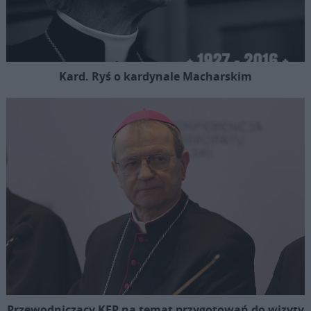
Kard. Ryś o kardynale Macharskim
Przewodniczący KEP na temat przygotowań do wizyty