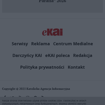
Parafia” 2026
Serwisy
Reklama
Centrum Medialne
Darczyńcy KAI
eKAI poleca
Redakcja
Polityka prywatności
Kontakt
Copyright © 2025 Katolicka Agencja Informacyjna
Nasza strona internetowa używa plików cookies (tzw. ciasteczka) w celach
statystycznych, reklamowych oraz funkcjonalnych. Możesz określić warunki
KAI zastrzega wszelkie prawa do serwisu. Użytkownicy mogą pobierać