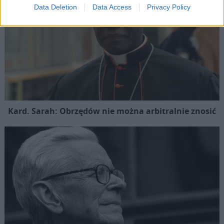
Data Deletion
Data Access
Privacy Policy
Kard. Sarah: Obrzędów nie można arbitralnie znosić