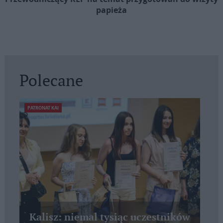
papieża
Polecane
PATRONAT KAI
Kalisz: niemal tysiąc uczestników