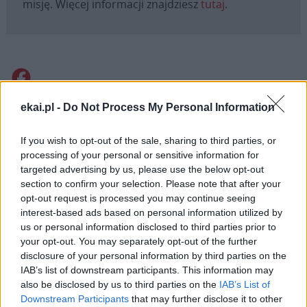
misję. Więcej informacji znajdziesz
tutaj
.
Facebook
ekai.pl -
Do Not Process My Personal Information
Twitter
Messenger
WhatsApp
Email
Copy
Print
Link
If you wish to opt-out of the sale, sharing to third parties, or
Wersja do druku
processing of your personal or sensitive information for
targeted advertising by us, please use the below opt-out
section to confirm your selection. Please note that after your
opt-out request is processed you may continue seeing
ABP TADEUSZ WOJDA
BISKUPI
KATOWICE
Tagi:
interest-based ads based on personal information utilized by
KOPALNIA WUJEK
us or personal information disclosed to third parties prior to
your opt-out. You may separately opt-out of the further
disclosure of your personal information by third parties on the
IAB’s list of downstream participants. This information may
also be disclosed by us to third parties on the
IAB’s List of
Downstream Participants
that may further disclose it to other
Najnowsze