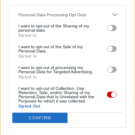
third parties.
Personal Data Processing Opt Outs
07 sierpnia 2026 | 05:20
Gaza: 300 dzieci zabitych w ciągu 300 dni
I want to opt-out of the Sharing of my
personal data.
06 sierpnia 2026 | 20:44
Opted In
Medziugorie: zakończył się 37. Mladifest
I want to opt-out of the Sale of my
Personal Data.
06 sierpnia 2026 | 20:19
Opted In
Biskupi Meksyku: stulecie Cristiady to czas łaski
I want to opt-out of processing my
06 sierpnia 2026 | 18:32
Personal Data for Targeted Advertising.
Kard. Parolin w Meksyku: modlitwa, obecność i świadectwo
Opted In
drogą do pokoju
I want to opt-out of Collection, Use,
Retention, Sale, and/or Sharing of my
Popularne
Personal Data that Is Unrelated with the
Purposes for which it was collected.
Opted Out
CONFIRM