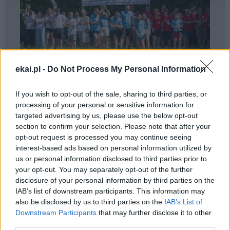
ekai.pl -
Do Not Process My Personal Information
Finał Konkursu Aktywna Parafia 2026 w
Warszawie
If you wish to opt-out of the sale, sharing to third parties, or
processing of your personal or sensitive information for
targeted advertising by us, please use the below opt-out
AKTYWNA PARAFIA
section to confirm your selection. Please note that after your
opt-out request is processed you may continue seeing
interest-based ads based on personal information utilized by
us or personal information disclosed to third parties prior to
your opt-out. You may separately opt-out of the further
disclosure of your personal information by third parties on the
IAB’s list of downstream participants. This information may
also be disclosed by us to third parties on the
IAB’s List of
Downstream Participants
that may further disclose it to other
third parties.
Parafia pw. Matki Bożej Anielskiej w