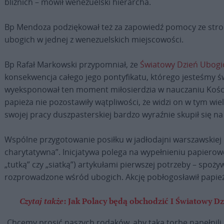
bliźnich – mówił wenezuelski hierarcha.
Bp Mendoza podziękował też za zapowiedź pomocy ze stron
ubogich w jednej z wenezuelskich miejscowości.
Bp Rafał Markowski przypomniał, że
Światowy Dzień Ubogi
konsekwencja całego jego pontyfikatu, którego jesteśmy 
wyeksponował ten moment miłosierdzia w nauczaniu Kościo
papieża nie pozostawiły wątpliwości, że widzi on w tym wiel
swojej pracy duszpasterskiej bardzo wyraźnie skupił się 
Wspólne przygotowanie posiłku w jadłodajni warszawskiej 
charytatywna”. Inicjatywa polega na wypełnieniu papierowe
„tutką” czy „siatką”) artykułami pierwszej potrzeby – spoż
rozprowadzone wśród ubogich. Akcję pobłogosławił papież
Czytaj także
:
Jak Polacy będą obchodzić I Światowy D
„Chcemy prosić naszych rodaków, aby taką torbę napełnil