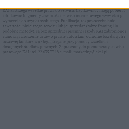
KAI zastrzega wszelkie prawa do serwisu. Użytkownicy mogą pobierać
i drukować fragmenty zawartości serwisu internetowego www.ekai.pl
wyłącznie do użytku osobistego. Publikacja, rozpowszechnianie
zawartości niniejszego serwisu lub jej sprzedaż (także framing i in.
podobne metody), są bez uprzedniej pisemnej zgody KAI zabronione i
stanowią naruszenie ustaw o prawie autorskim, ochronie baz danych i
uczciwej konkurencji - będą ścigane przy pomocy wszelkich
dostępnych środków prawnych. Zapraszamy do prenumeraty serwisu
prasowego KAI: tel. 22 635 77 18 e-mail: marketing@ekai.pl