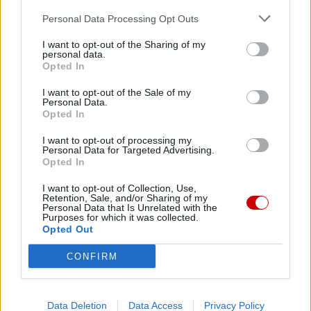
Lipsku – zwycięzcą konkursu „Aktywna
Personal Data Processing Opt Outs
Parafia” 2026
I want to opt-out of the Sharing of my
personal data.
Opted In
I want to opt-out of the Sale of my
Personal Data.
Opted In
I want to opt-out of processing my
Personal Data for Targeted Advertising.
Serwisy
Reklama
Centrum Medialne
Opted In
Darczyńcy KAI
eKAI poleca
Redakcja
I want to opt-out of Collection, Use,
Retention, Sale, and/or Sharing of my
Personal Data that Is Unrelated with the
Purposes for which it was collected.
Polityka prywatności
Kontakt
Opted Out
CONFIRM
Copyright © 2025 Katolicka Agencja Informacyjna
Data Deletion
Data Access
Privacy Policy