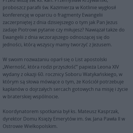
Przed Mszą św. ks. kan. Przemysław Krzywański,
proboszcz parafii św. Kazimierza w Kotlinie wygłosił
konferencję w oparciu o fragmenty Ewangelii
zaczerpniętej z dnia dzisiejszego o tym jak Pan Jezus
zadaje Piotrowi pytanie czy miłujesz? Nawiązał także do
Ewangelii z dnia wczorajszego odnoszącej się do
jedności, którą wszyscy mamy tworzyć z Jezusem.
W swoim rozważaniu oparł się o List apostolski
„Wierność, która rodzi przyszłość” papieża Leona XIV
wydany z okazji 60. rocznicy Soboru Watykańskiego, w
którym są słowa mówiące o tym, że Kościół potrzebuje
kapłanów o dojrzałych sercach gotowych na misję i życie
w braterskiej wspólnocie.
Koordynatorem spotkania był ks. Mateusz Kasprzak,
dyrektor Domu Księży Emerytów im. św. Jana Pawła II w
Ostrowie Wielkopolskim.