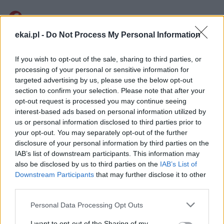
Facebook
ekai.pl -
Do Not Process My Personal Information
Twitter
Messenger
WhatsApp
Email
Copy
Print
Link
If you wish to opt-out of the sale, sharing to third parties, or
Wersja do druku
processing of your personal or sensitive information for
targeted advertising by us, please use the below opt-out
section to confirm your selection. Please note that after your
opt-out request is processed you may continue seeing
interest-based ads based on personal information utilized by
Najnowsze
us or personal information disclosed to third parties prior to
your opt-out. You may separately opt-out of the further
disclosure of your personal information by third parties on the
07 sierpnia 2026 | 18:10
IAB’s list of downstream participants. This information may
Od 10 sierpnia zapisy na liturgie pod przewodnictwem papieża
also be disclosed by us to third parties on the
IAB’s List of
Downstream Participants
that may further disclose it to other
07 sierpnia 2026 | 17:22
third parties.
Kard. Parolin: pokój zaczyna się od empatii wobec cierpienia
Personal Data Processing Opt Outs
07 sierpnia 2026 | 16:56
I want to opt-out of the Sharing of my