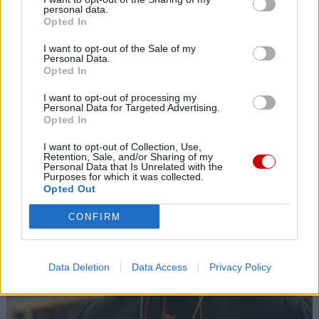
Diecezja radomska: kolejne grupy pątników wyruszają na Jasną
personal data.
Górę
Opted In
07 sierpnia 2026 | 16:41
I want to opt-out of the Sale of my
Leon XIV spotka się we Francji z ofiarami wykorzystywania w
Personal Data.
Kościele
Opted In
I want to opt-out of processing my
Popularne
Personal Data for Targeted Advertising.
Opted In
I want to opt-out of Collection, Use,
Retention, Sale, and/or Sharing of my
Personal Data that Is Unrelated with the
Purposes for which it was collected.
Opted Out
CONFIRM
Data Deletion
Data Access
Privacy Policy