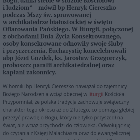
Bogu, dania siebie w służbie Kościołowi
i ludziom” – mówił bp Henryk Ciereszko
podczas Mszy św. sprawowanej
w archikatedrze białostockiej w święto
Ofiarowania Pańskiego. W liturgii, połączonej
z obchodami Dnia Życia Konsekrowanego,
osoby konsekrowane odnowiły swoje śluby
i przyrzeczenia. Eucharystię koncelebrowali
abp Józef Guzdek, ks. Jarosław Grzegorczyk,
proboszcz parafii archikatedralnej oraz
kapłani zakonnicy.
W homilii bp Henryk Ciereszko nawiązał do tajemnicy
Bożego Narodzenia wciąż obecnej w
liturgii
Kościoła.
Przypomniał, że polska tradycja zachowuje świąteczny
charakter tego okresu aż do 2 lutego, co pomaga głębiej
przeżyć prawdę o Bogu, który nie tylko przyszedł na
świat, ale wciąż przychodzi do człowieka. Odwołując się
do czytania z Księgi Malachiasza oraz do ewangelicznej