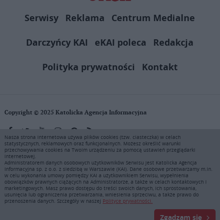
Serwisy
Reklama
Centrum Medialne
Darczyńcy KAI
eKAI poleca
Redakcja
Polityka prywatności
Kontakt
Copyright © 2025 Katolicka Agencja Informacyjna
Nasza strona internetowa używa plików cookies (tzw. ciasteczka) w celach
statystycznych, reklamowych oraz funkcjonalnych. Możesz określić warunki
KAI zastrzega wszelkie prawa do serwisu. Użytkownicy mogą pobierać
przechowywania cookies na Twoim urządzeniu za pomocą ustawień przeglądarki
i drukować fragmenty zawartości serwisu internetowego www.ekai.pl
internetowej.
wyłącznie do użytku osobistego. Publikacja, rozpowszechnianie
Administratorem danych osobowych użytkowników Serwisu jest Katolicka Agencja
Informacyjna sp. z o.o. z siedzibą w Warszawie (KAI). Dane osobowe przetwarzamy m.in.
zawartości niniejszego serwisu lub jej sprzedaż (także framing i in.
w celu wykonania umowy pomiędzy KAI a użytkownikiem Serwisu, wypełnienia
podobne metody), są bez uprzedniej pisemnej zgody KAI zabronione i
obowiązków prawnych ciążących na Administratorze, a także w celach kontaktowych i
stanowią naruszenie ustaw o prawie autorskim, ochronie baz danych i
marketingowych. Masz prawo dostępu do treści swoich danych, ich sprostowania,
usunięcia lub ograniczenia przetwarzania, wniesienia sprzeciwu, a także prawo do
uczciwej konkurencji - będą ścigane przy pomocy wszelkich
przenoszenia danych. Szczegóły w naszej
Polityce prywatności.
dostępnych środków prawnych. Zapraszamy do prenumeraty serwisu
prasowego KAI: tel. 22 635 77 18 e-mail: marketing@ekai.pl
Zgadzam się