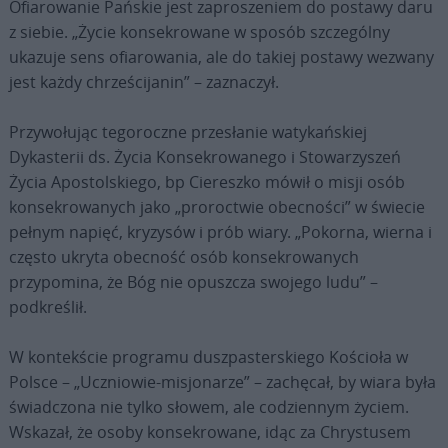
Ofiarowanie Pańskie jest zaproszeniem do postawy daru
z siebie. „Życie konsekrowane w sposób szczególny
ukazuje sens ofiarowania, ale do takiej postawy wezwany
jest każdy chrześcijanin” – zaznaczył.
Przywołując tegoroczne przesłanie watykańskiej
Dykasterii ds. Życia Konsekrowanego i Stowarzyszeń
Życia Apostolskiego, bp Ciereszko mówił o misji osób
konsekrowanych jako „proroctwie obecności” w świecie
pełnym napięć, kryzysów i prób wiary. „Pokorna, wierna i
często ukryta obecność osób konsekrowanych
przypomina, że Bóg nie opuszcza swojego ludu” –
podkreślił.
W kontekście programu duszpasterskiego Kościoła w
Polsce – „Uczniowie-misjonarze” – zachęcał, by wiara była
świadczona nie tylko słowem, ale codziennym życiem.
Wskazał, że osoby konsekrowane, idąc za Chrystusem