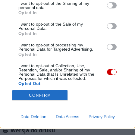
tu dla Ciebie!
I want to opt-out of the Sharing of my
personal data.
Każdego dnia publikujemy najważniejsze
Opted In
informacje z życia Kościoła w Polsce i na świecie.
I want to opt-out of the Sale of my
Jednak bez Twojej pomocy sprostanie temu
Personal Data.
zadaniu będzie coraz trudniejsze.
Opted In
Dlatego prosimy Cię o
wsparcie portalu eKAI.pl za
I want to opt-out of processing my
pośrednictwem serwisu Patronite.
Personal Data for Targeted Advertising.
Opted In
Dzięki Tobie będziemy mogli realizować naszą
misję. Więcej informacji znajdziesz
tutaj
.
I want to opt-out of Collection, Use,
Retention, Sale, and/or Sharing of my
Personal Data that Is Unrelated with the
Purposes for which it was collected.
Opted Out
CONFIRM
Facebook
Twitter
Messenger
WhatsApp
Email
Copy
Print
Data Deletion
Data Access
Privacy Policy
Link
Wersja do druku