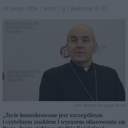
03 lutego 2026 | 04:00 | jj | Białystok Ⓒ Ⓟ
Fot. Hubert Szczypek (KAI)
„Życie konsekrowane jest szczególnym
i czytelnym znakiem i wyrazem ofiarowania się