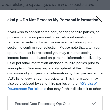
apostolskiego są zaangażowani w duszpasterstwo
parafialne, prowadzą rekolekcje, formację misyjną oraz
działalność oświatową i wychowawczą. Księża werbiści
ekai.pl -
Do Not Process My Personal Information
prowadzą parafię i dom misyjno-rekolekcyjny w
Kleosinie, salezjanie w Różanymstoku – parafię-
If you wish to opt-out of the sale, sharing to third parties, or
sanktuarium oraz placówkę opiekuńczo-wychowawczą
processing of your personal or sensitive information for
dla młodzieży, a jezuici parafię w Wasilkowie. Od kilku lat
targeted advertising by us, please use the below opt-out
w archidiecezji posługują także Księża Misjonarze Matki
section to confirm your selection. Please note that after your
opt-out request is processed you may continue seeing
Bożej Pocieszenia. W ewangelizację włączają się również
interest-based ads based on personal information utilized by
członkinie instytutów świeckich oraz dziewice
us or personal information disclosed to third parties prior to
konsekrowane.
your opt-out. You may separately opt-out of the further
disclosure of your personal information by third parties on the
IAB’s list of downstream participants. This information may
also be disclosed by us to third parties on the
IAB’s List of
Downstream Participants
that may further disclose it to other
third parties.
Drogi Czytelniku,
cieszymy się, że odwiedzasz nasz portal. Jesteśmy
Personal Data Processing Opt Outs