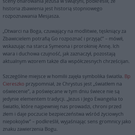
sceny ofiarowania Jezusa w świątyni, podkreślił, że
historia zbawienia jest historią stopniowego
rozpoznawania Mesjasza.
„Otwarci na Boga, czuwający na modlitwie, tęskniący za
Zbawicielem potrafią Go rozpoznać i przyjąć” – mówił,
wskazując na starca Symeona i prorokinię Annę. Ich
wiara i duchowa czujność, jak zaznaczył, pozostają
aktualnym wzorem także dla współczesnych chrześcijan.
Szczególne miejsce w homilii zajęła symbolika światła.
Bp
Ciereszko
przypomniał, że Chrystus jest „światłem na
oświecenie”, a poświęcane w tym dniu świece nie są
jedynie elementem tradycji. „Jezus i Jego Ewangelia to
światło, które najpewniej nas prowadzi, chroni przed
złem i daje poczucie bezpieczeństwa wśród życiowych
niepokojów” – podkreślił, wyjaśniając sens gromnicy jako
znaku zawierzenia Bogu.