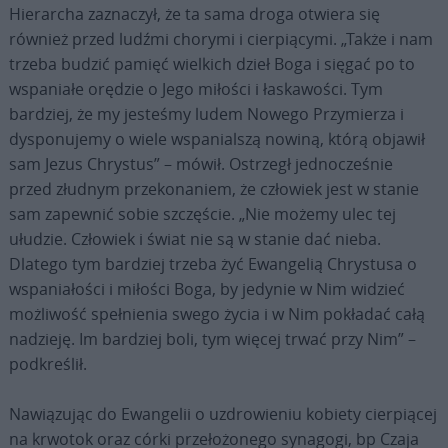
Hierarcha zaznaczył, że ta sama droga otwiera się
również przed ludźmi chorymi i cierpiącymi. „Także i nam
trzeba budzić pamięć wielkich dzieł Boga i sięgać po to
wspaniałe orędzie o Jego miłości i łaskawości. Tym
bardziej, że my jesteśmy ludem Nowego Przymierza i
dysponujemy o wiele wspanialszą nowiną, którą objawił
sam Jezus Chrystus” – mówił. Ostrzegł jednocześnie
przed złudnym przekonaniem, że człowiek jest w stanie
sam zapewnić sobie szczęście. „Nie możemy ulec tej
ułudzie. Człowiek i świat nie są w stanie dać nieba.
Dlatego tym bardziej trzeba żyć Ewangelią Chrystusa o
wspaniałości i miłości Boga, by jedynie w Nim widzieć
możliwość spełnienia swego życia i w Nim pokładać całą
nadzieję. Im bardziej boli, tym więcej trwać przy Nim” –
podkreślił.
Nawiązując do Ewangelii o uzdrowieniu kobiety cierpiącej
na krwotok oraz córki przełożonego synagogi, bp Czaja