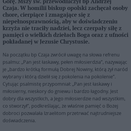
Górę. Mszy św. przewodniczył bp Andrzej
Czaja. W homilii biskup opolski zachęcał osoby
chore, cierpiące i zmagające się z
niepełnosprawnością, aby w doświadczeniu
krzyża nie traciły nadziei, lecz czerpały siłę z
pamięci o wielkich dziełach Boga oraz z ufności
pokładanej w Jezusie Chrystusie.
Na początku bp Czaja zwrócił uwagę na słowa refrenu
psalmu: „Pan jest łaskawy, pełen miłosierdzia”, nazywając
je „bardzo krótką formułą Dobrej Nowiny, którą żył naród
wybrany i którą dzielił się z pokolenia na pokolenie”.
Cytując psalmistę przypomniał: „Pan jest łaskawy i
miłosierny, nieskory do gniewu i bardzo łagodny. Jest
dobry dla wszystkich, a Jego miłosierdzie nad wszystkim,
co stworzył”, podkreślając, że właśnie pamięć o Bożej
dobroci pozwalała Izraelitom przetrwać najtrudniejsze
doświadczenia.