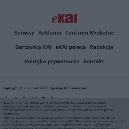
Serwisy
Reklama
Centrum Medialne
Darczyńcy KAI
eKAI poleca
Redakcja
Polityka prywatności
Kontakt
Copyright © 2025 Katolicka Agencja Informacyjna
Nasza strona internetowa używa plików cookies (tzw. ciasteczka) w celach
statystycznych, reklamowych oraz funkcjonalnych. Możesz określić warunki
KAI zastrzega wszelkie prawa do serwisu. Użytkownicy mogą pobierać
przechowywania cookies na Twoim urządzeniu za pomocą ustawień przeglądarki
i drukować fragmenty zawartości serwisu internetowego www.ekai.pl
internetowej.
wyłącznie do użytku osobistego. Publikacja, rozpowszechnianie
Administratorem danych osobowych użytkowników Serwisu jest Katolicka Agencja
Informacyjna sp. z o.o. z siedzibą w Warszawie (KAI). Dane osobowe przetwarzamy m.in.
zawartości niniejszego serwisu lub jej sprzedaż (także framing i in.
w celu wykonania umowy pomiędzy KAI a użytkownikiem Serwisu, wypełnienia
podobne metody), są bez uprzedniej pisemnej zgody KAI zabronione i
obowiązków prawnych ciążących na Administratorze, a także w celach kontaktowych i