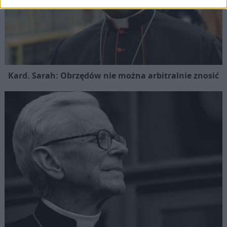
Kard. Sarah: Obrzędów nie można arbitralnie znosić