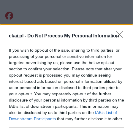
Facebook
Twitter
Messenger
WhatsApp
Email
Copy
Print
ekai.pl -
Do Not Process My Personal Information
Link
Wersja do druku
If you wish to opt-out of the sale, sharing to third parties, or
processing of your personal or sensitive information for
targeted advertising by us, please use the below opt-out
section to confirm your selection. Please note that after your
BP ANDRZEJ CZAJA
JASNA GÓRA
Tagi:
opt-out request is processed you may continue seeing
interest-based ads based on personal information utilized by
us or personal information disclosed to third parties prior to
your opt-out. You may separately opt-out of the further
disclosure of your personal information by third parties on the
Najnowsze
IAB’s list of downstream participants. This information may
also be disclosed by us to third parties on the
IAB’s List of
Downstream Participants
that may further disclose it to other
07 sierpnia 2026 | 18:10
third parties.
Od 10 sierpnia zapisy na liturgie pod przewodnictwem papieża