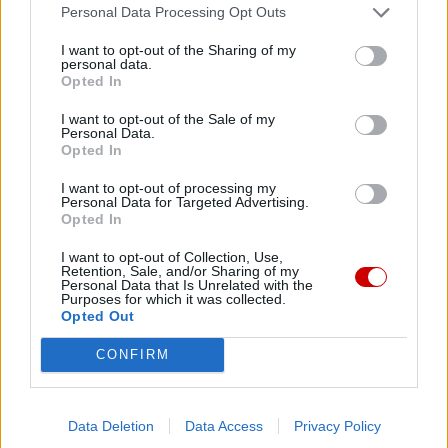
Personal Data Processing Opt Outs
07 sierpnia 2026 | 17:22
Kard. Parolin: pokój zaczyna się od empatii wobec cierpienia
I want to opt-out of the Sharing of my
personal data.
07 sierpnia 2026 | 16:56
Opted In
Diecezja radomska: kolejne grupy pątników wyruszają na Jasną
I want to opt-out of the Sale of my
Górę
Personal Data.
Opted In
07 sierpnia 2026 | 16:41
Leon XIV spotka się we Francji z ofiarami wykorzystywania w
I want to opt-out of processing my
Kościele
Personal Data for Targeted Advertising.
Opted In
Popularne
I want to opt-out of Collection, Use,
Retention, Sale, and/or Sharing of my
Personal Data that Is Unrelated with the
Purposes for which it was collected.
Opted Out
CONFIRM
Data Deletion
Data Access
Privacy Policy