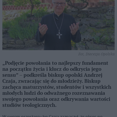
Fot, Diecezja Opolska
„Podjęcie powołania to najlepszy fundament
na początku życia i klucz do odkrycia jego
sensu” – podkreśla biskup opolski Andrzej
Czaja, zwracając się do młodzieży. Biskup
zachęca maturzystów, studentów i wszystkich
młodych ludzi do odważnego rozeznawania
swojego powołania oraz odkrywania wartości
studiów teologicznych.
W swoim przesłaniu bp Czaja zaznaczył, że okres po