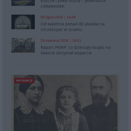
Kościół i piłka nożna – jedenaście
ciekawostek
09 lipca 2026 | 14:00
Od kwietnia ponad 80 ataków na
chrześcijan w Izraelu
29 czerwca 2026 | 16:01
Raport PKWP: co dziesiąty ksiądz na
świecie otrzymał wsparcie
INFORMACJE