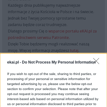
Każdego dnia publikujemy najważniejsze
informacje z życia Kościoła w Polsce i na świecie.
Jednak bez Twojej pomocy sprostanie temu
zadaniu będzie coraz trudniejsze.
Dlatego prosimy Cię o
wsparcie portalu eKAI.pl za
pośrednictwem serwisu Patronite.
Dzięki Tobie będziemy mogli realizować naszą
misję. Więcej informacji znajdziesz
tutaj
.
ekai.pl -
Do Not Process My Personal Information
If you wish to opt-out of the sale, sharing to third parties, or
Facebook
processing of your personal or sensitive information for
targeted advertising by us, please use the below opt-out
Twitter
Messenger
WhatsApp
Email
Copy
Print
section to confirm your selection. Please note that after your
opt-out request is processed you may continue seeing
Link
interest-based ads based on personal information utilized by
Wersja do druku
us or personal information disclosed to third parties prior to