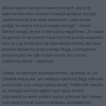
Biskup opolski zachęcił również młodych, aby przy
wyborze kierunku studiów rozważyli podjęcie teologii.
„Jeżeli macie jeszcze wiele wątpliwości, jakie studia
podjąć, to weźcie też pod uwagę teologię” – mówił.
Zwrócił uwagę, że jest to dyscyplina wyjątkowa. „To nauka
sui generis
. Ze wszystkich nauk różni się przede wszystkim
tym, że u jej źródła jest nie tylko wiedza ludzka, ale także
prawda objawiona przez samego Boga, a narzędziem
poznania jest nie tylko ludzki rozum, lecz rozum
oświecony wiarą” – wyjaśniał.
Dzieląc się własnym doświadczeniem, zauważył, że „im
człowiek więcej wie, tym większą tajemnicę Boga odkrywa
przed sobą, a to raduje ludzką duszę”. Podkreślił również,
że „teologia pomoże zgłębić sens życia, znaleźć
odpowiedź na wiele ludzkich pytań, pokonać lęki i obawy
oraz lepiej poznać naturę człowieka, ponieważ jest