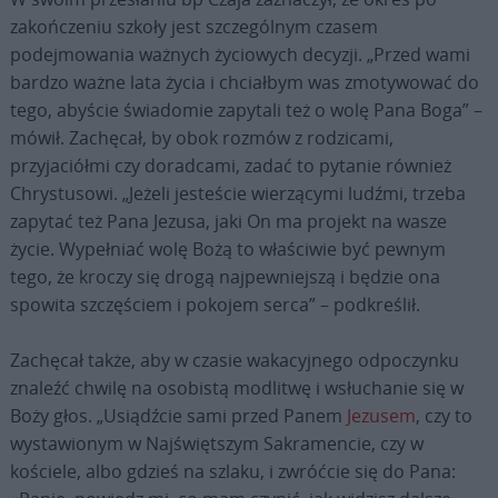
zakończeniu szkoły jest szczególnym czasem
podejmowania ważnych życiowych decyzji. „Przed wami
bardzo ważne lata życia i chciałbym was zmotywować do
tego, abyście świadomie zapytali też o wolę Pana Boga” –
mówił. Zachęcał, by obok rozmów z rodzicami,
przyjaciółmi czy doradcami, zadać to pytanie również
Chrystusowi. „Jeżeli jesteście wierzącymi ludźmi, trzeba
zapytać też Pana Jezusa, jaki On ma projekt na wasze
życie. Wypełniać wolę Bożą to właściwie być pewnym
tego, że kroczy się drogą najpewniejszą i będzie ona
spowita szczęściem i pokojem serca” – podkreślił.
Zachęcał także, aby w czasie wakacyjnego odpoczynku
znaleźć chwilę na osobistą modlitwę i wsłuchanie się w
Boży głos. „Usiądźcie sami przed Panem
Jezusem
, czy to
wystawionym w Najświętszym Sakramencie, czy w
kościele, albo gdzieś na szlaku, i zwróćcie się do Pana: