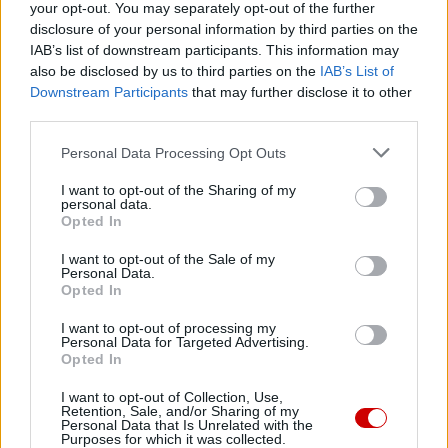
your opt-out. You may separately opt-out of the further
disclosure of your personal information by third parties on the
IAB’s list of downstream participants. This information may
BP ANDRZEJ CZAJA
DIECEZJA OPOLSKA
Tagi:
also be disclosed by us to third parties on the
IAB’s List of
POWOŁANIA
Downstream Participants
that may further disclose it to other
third parties.
Personal Data Processing Opt Outs
I want to opt-out of the Sharing of my
Najnowsze
personal data.
Opted In
08 sierpnia 2026 | 21:11
I want to opt-out of the Sale of my
Personal Data.
45 Kielecka Piesza Pielgrzymka na Jasną Górę
Opted In
08 sierpnia 2026 | 21:07
I want to opt-out of processing my
Coca-Cola dyskryminuje Jezusa Króla?
Personal Data for Targeted Advertising.
Opted In
08 sierpnia 2026 | 20:19
I want to opt-out of Collection, Use,
Siostra Wolfers: w czasach kryzysu radość ma siłę polityczną
Retention, Sale, and/or Sharing of my
Personal Data that Is Unrelated with the
08 sierpnia 2026 | 19:04
Purposes for which it was collected.