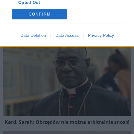
Opted Out
SIGNIS 2026: komunikacja w służbie Ewangelii
CONFIRM
Popularne
Data Deletion
Data Access
Privacy Policy
Kard. Sarah: Obrzędów nie można arbitralnie znosić