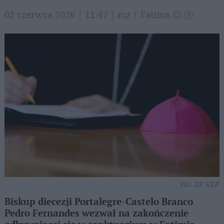
02 czerwca 2026 | 11:47 | mz | Fatima Ⓒ Ⓟ
Fot. BP KEP
Biskup diecezji Portalegre-Castelo Branco
Pedro Fernandes wezwał na zakończenie