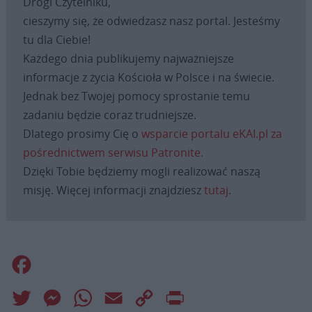
Drogi Czytelniku,
cieszymy się, że odwiedzasz nasz portal. Jesteśmy
tu dla Ciebie!
Każdego dnia publikujemy najważniejsze
informacje z życia Kościoła w Polsce i na świecie.
Jednak bez Twojej pomocy sprostanie temu
zadaniu będzie coraz trudniejsze.
Dlatego prosimy Cię o
wsparcie portalu eKAI.pl za
pośrednictwem serwisu Patronite.
Dzięki Tobie będziemy mogli realizować naszą
misję. Więcej informacji znajdziesz
tutaj
.
Facebook
Twitter
Messenger
WhatsApp
Email
Copy
Print