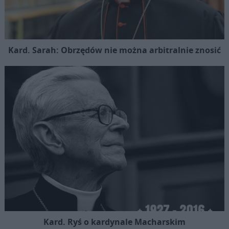
Kard. Sarah: Obrzędów nie można arbitralnie znosić
Kard. Ryś o kardynale Macharskim