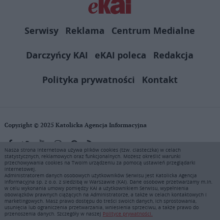
Serwisy
Reklama
Centrum Medialne
Darczyńcy KAI
eKAI poleca
Redakcja
Polityka prywatności
Kontakt
Copyright © 2025 Katolicka Agencja Informacyjna
Nasza strona internetowa używa plików cookies (tzw. ciasteczka) w celach
statystycznych, reklamowych oraz funkcjonalnych. Możesz określić warunki
KAI zastrzega wszelkie prawa do serwisu. Użytkownicy mogą pobierać
przechowywania cookies na Twoim urządzeniu za pomocą ustawień przeglądarki
i drukować fragmenty zawartości serwisu internetowego www.ekai.pl
internetowej.
wyłącznie do użytku osobistego. Publikacja, rozpowszechnianie
Administratorem danych osobowych użytkowników Serwisu jest Katolicka Agencja
Informacyjna sp. z o.o. z siedzibą w Warszawie (KAI). Dane osobowe przetwarzamy m.in.
zawartości niniejszego serwisu lub jej sprzedaż (także framing i in.
w celu wykonania umowy pomiędzy KAI a użytkownikiem Serwisu, wypełnienia
podobne metody), są bez uprzedniej pisemnej zgody KAI zabronione i
obowiązków prawnych ciążących na Administratorze, a także w celach kontaktowych i
stanowią naruszenie ustaw o prawie autorskim, ochronie baz danych i
marketingowych. Masz prawo dostępu do treści swoich danych, ich sprostowania,
usunięcia lub ograniczenia przetwarzania, wniesienia sprzeciwu, a także prawo do
uczciwej konkurencji - będą ścigane przy pomocy wszelkich
przenoszenia danych. Szczegóły w naszej
Polityce prywatności.