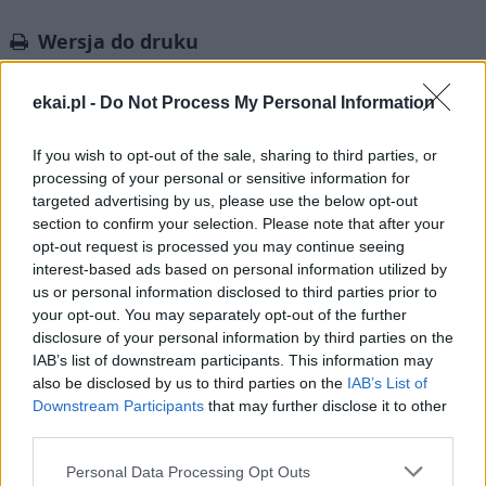
Link
Wersja do druku
ekai.pl -
Do Not Process My Personal Information
CHRZEŚCIJANIE
FATIMA
PORTUGALIA
Tagi:
If you wish to opt-out of the sale, sharing to third parties, or
SPOŁECZEŃSTWO
processing of your personal or sensitive information for
targeted advertising by us, please use the below opt-out
section to confirm your selection. Please note that after your
opt-out request is processed you may continue seeing
interest-based ads based on personal information utilized by
Najnowsze
us or personal information disclosed to third parties prior to
your opt-out. You may separately opt-out of the further
disclosure of your personal information by third parties on the
07 sierpnia 2026 | 23:10
IAB’s list of downstream participants. This information may
Indyjski biskup: nie potrzebujemy misjonarzy, którzy
also be disclosed by us to third parties on the
IAB’s List of
przyjeżdżają z gotowymi odpowiedziami
Downstream Participants
that may further disclose it to other
third parties.
07 sierpnia 2026 | 22:47
Biskupi o podróży apostolskiej Leona XIV do Francji: wielka
Personal Data Processing Opt Outs
radość