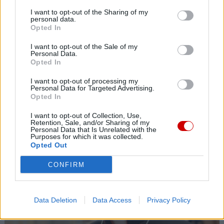
I want to opt-out of the Sharing of my
07 sierpnia 2026 | 22:36
personal data.
Narodowy Bank Ukrainy wyemituje monetę upamiętniającą Jana
Opted In
Pawła II
I want to opt-out of the Sale of my
Personal Data.
07 sierpnia 2026 | 22:17
Opted In
Ukraińskie Kościoły wzywają do światowej modlitwy za Ukrainę
24 sierpnia
I want to opt-out of processing my
Personal Data for Targeted Advertising.
Popularne
Opted In
I want to opt-out of Collection, Use,
Retention, Sale, and/or Sharing of my
Personal Data that Is Unrelated with the
Purposes for which it was collected.
Opted Out
CONFIRM
Data Deletion
Data Access
Privacy Policy