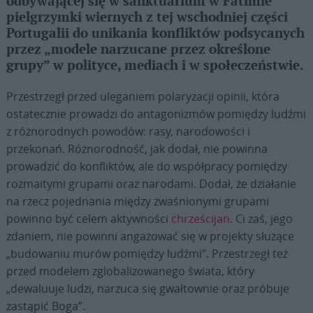
odbywającej się w sanktuarium w Fatimie
pielgrzymki wiernych z tej wschodniej części
Portugalii do unikania konfliktów podsycanych
przez „modele narzucane przez określone
grupy” w polityce, mediach i w społeczeństwie.
Przestrzegł przed uleganiem polaryzacji opinii, która
ostatecznie prowadzi do antagonizmów pomiędzy ludźmi
z różnorodnych powodów: rasy, narodowości i
przekonań. Różnorodność, jak dodał, nie powinna
prowadzić do konfliktów, ale do współpracy pomiędzy
rozmaitymi grupami oraz narodami. Dodał, że działanie
na rzecz pojednania między zwaśnionymi grupami
powinno być celem aktywności
chrześcijan
. Ci zaś, jego
zdaniem, nie powinni angażować się w projekty służące
„budowaniu murów pomiędzy ludźmi”. Przestrzegł też
przed modelem zglobalizowanego świata, który
„dewaluuje ludzi, narzuca się gwałtownie oraz próbuje
zastąpić Boga”.