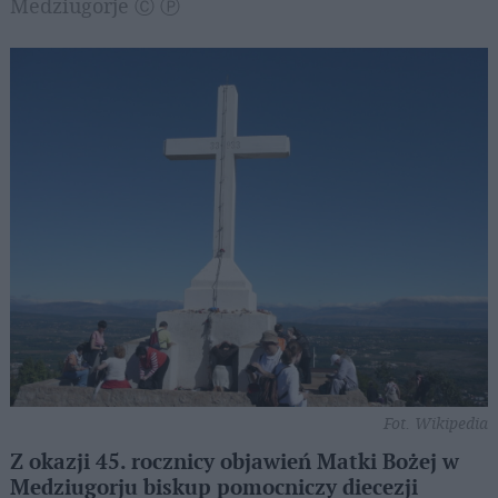
Medziugorje Ⓒ Ⓟ
Fot. Wikipedia
Z okazji 45. rocznicy objawień Matki Bożej w
Medziugorju biskup pomocniczy diecezji