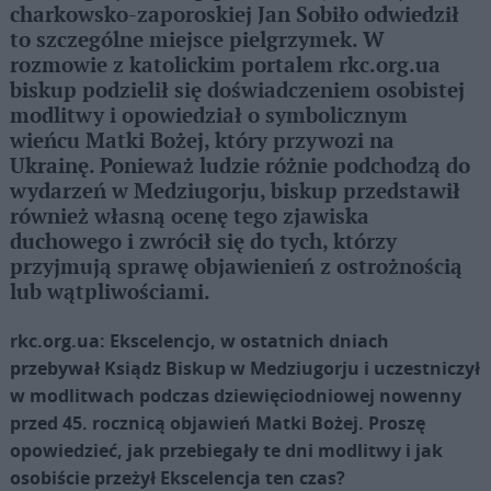
charkowsko-zaporoskiej Jan Sobiło odwiedził
to szczególne miejsce pielgrzymek. W
rozmowie z katolickim portalem rkc.org.ua
biskup podzielił się doświadczeniem osobistej
modlitwy i opowiedział o symbolicznym
wieńcu Matki Bożej, który przywozi na
Ukrainę. Ponieważ ludzie różnie podchodzą do
wydarzeń w Medziugorju, biskup przedstawił
również własną ocenę tego zjawiska
duchowego i zwrócił się do tych, którzy
przyjmują sprawę objawienień z ostrożnością
lub wątpliwościami.
rkc.org.ua: Ekscelencjo, w ostatnich dniach
przebywał Ksiądz Biskup w Medziugorju i uczestniczył
w modlitwach podczas dziewięciodniowej nowenny
przed 45. rocznicą objawień Matki Bożej. Proszę
opowiedzieć, jak przebiegały te dni modlitwy i jak
osobiście przeżył Ekscelencja ten czas?