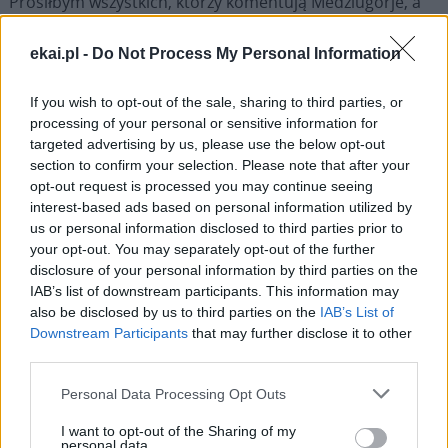
Prosiłbym wszystkich, którzy komentują Medziugorje, a
którzy tam nie byli, aby nie podejmowali się
komentowania tego miejsca. Nie mamy prawa mówić o
ekai.pl -
Do Not Process My Personal Information
tym, czego nie odczuliśmy sercem i czego nie
dotknęliśmy. A kto tam był, ten zrozumie, że rzeczywiście
If you wish to opt-out of the sale, sharing to third parties, or
processing of your personal or sensitive information for
miliony ludzi rozpoczynają nowe, piękne życie po
targeted advertising by us, please use the below opt-out
głębokim nawróceniu w Medziugorje.
section to confirm your selection. Please note that after your
opt-out request is processed you may continue seeing
Jest tam wizytator apostolski. Papież Franciszek
interest-based ads based on personal information utilized by
mianował początkowo arcybiskupa Henryka Hosera, a
us or personal information disclosed to third parties prior to
obecnie tę posługę pełni arcybiskup Aldo Cavalli.
your opt-out. You may separately opt-out of the further
disclosure of your personal information by third parties on the
Obserwują oni wszystko na miejscu i potwierdzają, że to,
IAB’s list of downstream participants. This information may
co dzieje się w Medziugorju, jest zgodne z nauczaniem
also be disclosed by us to third parties on the
IAB’s List of
Kościoła.
Downstream Participants
that may further disclose it to other
third parties.
Patrząc na cały świat, nigdzie nie ma tylu nawróceń, tylu
Personal Data Processing Opt Outs
spowiedzi, tylu komunii świętych, tylu powrotów do
Pisma Świętego, do prawego życia i modlitwy na różańcu,
I want to opt-out of the Sharing of my
personal data.