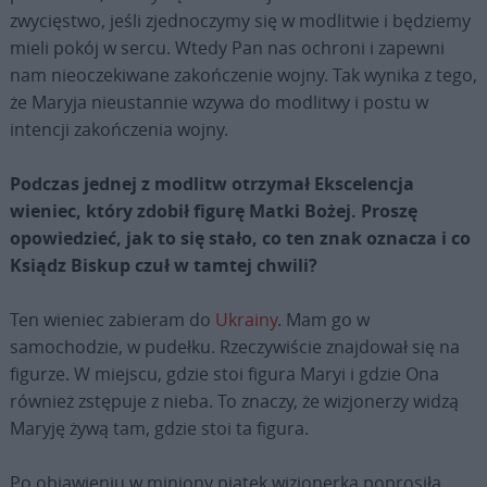
zwycięstwo, jeśli zjednoczymy się w modlitwie i będziemy
mieli pokój w sercu. Wtedy Pan nas ochroni i zapewni
nam nieoczekiwane zakończenie wojny. Tak wynika z tego,
że Maryja nieustannie wzywa do modlitwy i postu w
intencji zakończenia wojny.
Podczas jednej z modlitw otrzymał Ekscelencja
wieniec, który zdobił figurę Matki Bożej. Proszę
opowiedzieć, jak to się stało, co ten znak oznacza i co
Ksiądz Biskup czuł w tamtej chwili?
Ten wieniec zabieram do
Ukrainy
. Mam go w
samochodzie, w pudełku. Rzeczywiście znajdował się na
figurze. W miejscu, gdzie stoi figura Maryi i gdzie Ona
również zstępuje z nieba. To znaczy, że wizjonerzy widzą
Maryję żywą tam, gdzie stoi ta figura.
Po objawieniu w miniony piątek wizjonerka poprosiła,