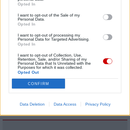
jak w Medziugorju. Dlatego jeżdżą tam zarówno biskupi,
Opted In
jak i kardynałowie. Wczoraj był tam biskup senior diecezji
mukaczewskiej, Antal Majnek, a także kardynał, jak sądzę,
I want to opt-out of the Sale of my
Personal Data.
z Albanii. Wszyscy oni widzą, jakie owoce przynosi to
Opted In
miejsce.
I want to opt-out of processing my
Personal Data for Targeted Advertising.
Miliony nawróconych serc na całym świecie stanowią
Opted In
ogromny argument przemawiający na korzyść tych
I want to opt-out of Collection, Use,
objawień. Prosiłbym tych, którzy nie znają tych objawień i
Retention, Sale, and/or Sharing of my
Personal Data that Is Unrelated with the
nigdy tam nie byli, aby nie wydawali pochopnych osądów.
Purposes for which it was collected.
Opted Out
Sam Pan objawi prawdę. Bo jeśli mówimy o tym, czego
nie wiemy, a potem okaże się, że nie mieliśmy racji, to
CONFIRM
wyjdziemy na bardzo źle zarówno przed ludźmi, jak i
przed Bogiem.
Data Deletion
Data Access
Privacy Policy