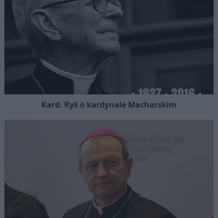
Kard. Ryś o kardynale Macharskim