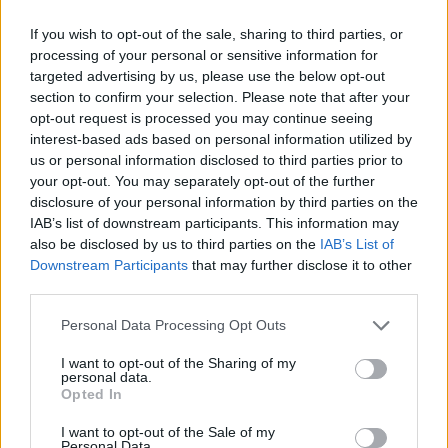
Wersja do druku
If you wish to opt-out of the sale, sharing to third parties, or
processing of your personal or sensitive information for
targeted advertising by us, please use the below opt-out
section to confirm your selection. Please note that after your
Najnowsze
opt-out request is processed you may continue seeing
interest-based ads based on personal information utilized by
us or personal information disclosed to third parties prior to
07 sierpnia 2026 | 05:20
your opt-out. You may separately opt-out of the further
Gaza: 300 dzieci zabitych w ciągu 300 dni
disclosure of your personal information by third parties on the
IAB’s list of downstream participants. This information may
06 sierpnia 2026 | 23:17
also be disclosed by us to third parties on the
IAB’s List of
Bp Piotrowski uczestnikiem 45 Pieszej Pielgrzymki Kieleckiej
Downstream Participants
that may further disclose it to other
third parties.
06 sierpnia 2026 | 20:44
Medziugorie: zakończył się 37. Mladifest
Personal Data Processing Opt Outs
06 sierpnia 2026 | 20:19
I want to opt-out of the Sharing of my
personal data.
Biskupi Meksyku: stulecie Cristiady to czas łaski
Opted In
Popularne
I want to opt-out of the Sale of my
Personal Data.