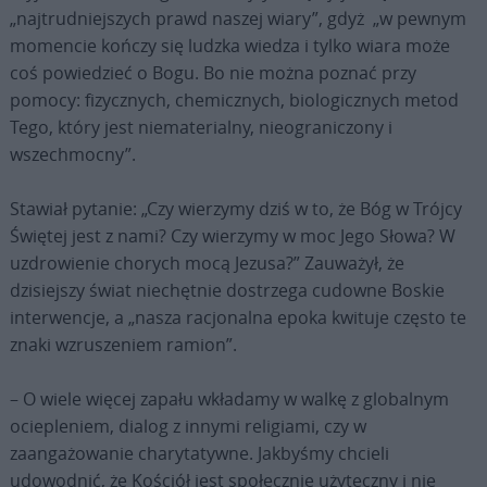
„najtrudniejszych prawd naszej wiary”, gdyż „w pewnym
momencie kończy się ludzka wiedza i tylko wiara może
coś powiedzieć o Bogu. Bo nie można poznać przy
pomocy: fizycznych, chemicznych, biologicznych metod
Tego, który jest niematerialny, nieograniczony i
wszechmocny”.
Stawiał pytanie: „Czy wierzymy dziś w to, że Bóg w Trójcy
Świętej jest z nami? Czy wierzymy w moc Jego Słowa? W
uzdrowienie chorych mocą Jezusa?” Zauważył, że
dzisiejszy świat niechętnie dostrzega cudowne Boskie
interwencje, a „nasza racjonalna epoka kwituje często te
znaki wzruszeniem ramion”.
– O wiele więcej zapału wkładamy w walkę z globalnym
ociepleniem, dialog z innymi religiami, czy w
zaangażowanie charytatywne. Jakbyśmy chcieli
udowodnić, że Kościół jest społecznie użyteczny i nie