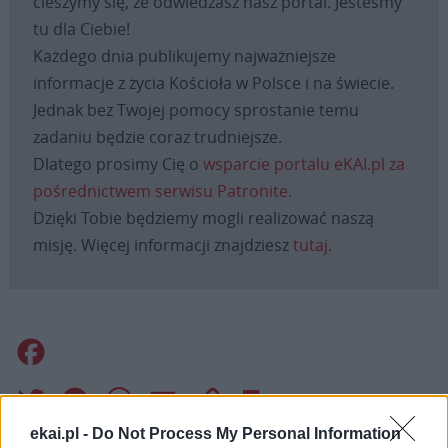
cieszymy się, że odwiedzasz nasz portal. Jesteśmy
tu dla Ciebie!
Każdego dnia publikujemy najważniejsze
informacje z życia Kościoła w Polsce i na świecie.
Jednak bez Twojej pomocy sprostanie temu
zadaniu będzie coraz trudniejsze.
Dlatego prosimy Cię o
wsparcie portalu eKAI.pl za
pośrednictwem serwisu Patronite.
Dzięki Tobie będziemy mogli realizować naszą
misję. Więcej informacji znajdziesz
tutaj
.
Facebook
Twitter
Messenger
WhatsApp
Email
Copy
Print
ekai.pl -
Do Not Process My Personal Information
Link