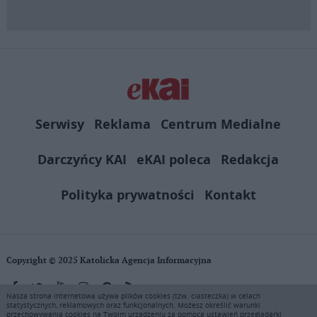
Serwisy
Reklama
Centrum Medialne
Darczyńcy KAI
eKAI poleca
Redakcja
Polityka prywatności
Kontakt
Copyright © 2025 Katolicka Agencja Informacyjna
Nasza strona internetowa używa plików cookies (tzw. ciasteczka) w celach
statystycznych, reklamowych oraz funkcjonalnych. Możesz określić warunki
KAI zastrzega wszelkie prawa do serwisu. Użytkownicy mogą pobierać
przechowywania cookies na Twoim urządzeniu za pomocą ustawień przeglądarki