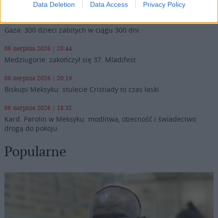
Data Deletion
Data Access
Privacy Policy
07 sierpnia 2026 | 05:20
Gaza: 300 dzieci zabitych w ciągu 300 dni
06 sierpnia 2026 | 20:44
Medziugorie: zakończył się 37. Mladifest
06 sierpnia 2026 | 20:19
Biskupi Meksyku: stulecie Cristiady to czas łaski
06 sierpnia 2026 | 18:32
Kard. Parolin w Meksyku: modlitwa, obecność i świadectwo
drogą do pokoju
Popularne