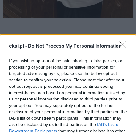
Fot. ks. Paweł Kłys
ekai.pl -
Do Not Process My Personal Information
If you wish to opt-out of the sale, sharing to third parties, or
Drogi Czytelniku,
processing of your personal or sensitive information for
cieszymy się, że odwiedzasz nasz portal. Jesteśmy
targeted advertising by us, please use the below opt-out
tu dla Ciebie!
section to confirm your selection. Please note that after your
Każdego dnia publikujemy najważniejsze
opt-out request is processed you may continue seeing
interest-based ads based on personal information utilized by
informacje z życia Kościoła w Polsce i na świecie.
us or personal information disclosed to third parties prior to
Jednak bez Twojej pomocy sprostanie temu
your opt-out. You may separately opt-out of the further
zadaniu będzie coraz trudniejsze.
disclosure of your personal information by third parties on the
IAB’s list of downstream participants. This information may
Dlatego prosimy Cię o
wsparcie portalu eKAI.pl za
also be disclosed by us to third parties on the
IAB’s List of
pośrednictwem serwisu Patronite.
Downstream Participants
that may further disclose it to other
Dzięki Tobie będziemy mogli realizować naszą