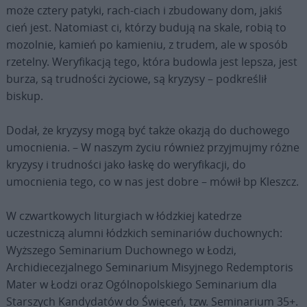
może cztery patyki, rach-ciach i zbudowany dom, jakiś
cień jest. Natomiast ci, którzy budują na skale, robią to
mozolnie, kamień po kamieniu, z trudem, ale w sposób
rzetelny. Weryfikacją tego, która budowla jest lepsza, jest
burza, są trudności życiowe, są kryzysy – podkreślił
biskup.
Dodał, że kryzysy mogą być także okazją do duchowego
umocnienia. – W naszym życiu również przyjmujmy różne
kryzysy i trudności jako łaskę do weryfikacji, do
umocnienia tego, co w nas jest dobre – mówił bp Kleszcz.
W czwartkowych liturgiach w łódzkiej katedrze
uczestniczą alumni łódzkich seminariów duchownych:
Wyższego Seminarium Duchownego w Łodzi,
Archidiecezjalnego Seminarium Misyjnego Redemptoris
Mater w Łodzi oraz Ogólnopolskiego Seminarium dla
Starszych Kandydatów do Święceń, tzw. Seminarium 35+.