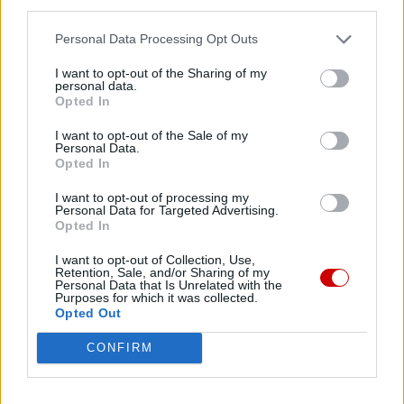
third parties.
misję. Więcej informacji znajdziesz
tutaj
.
Personal Data Processing Opt Outs
I want to opt-out of the Sharing of my
personal data.
Opted In
Facebook
I want to opt-out of the Sale of my
Personal Data.
Twitter
Messenger
WhatsApp
Email
Copy
Print
Opted In
Link
I want to opt-out of processing my
Personal Data for Targeted Advertising.
Wersja do druku
Opted In
I want to opt-out of Collection, Use,
Retention, Sale, and/or Sharing of my
Personal Data that Is Unrelated with the
BP PIOTR KLESZCZ
KRYZYS
Tagi:
Purposes for which it was collected.
Opted Out
CONFIRM
Najnowsze