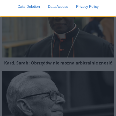
Data Deletion
Data Access
Privacy Policy
Kard. Sarah: Obrzędów nie można arbitralnie znosić