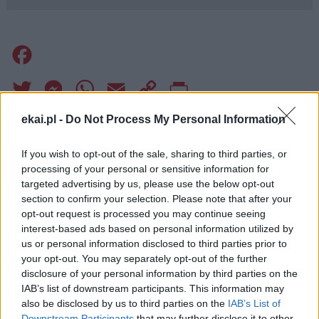
Facebook
Twitter
Messenger
WhatsApp
Email
Copy
Print
Link
ekai.pl -
Do Not Process My Personal Information
Wersja do druku
If you wish to opt-out of the sale, sharing to third parties, or
processing of your personal or sensitive information for
targeted advertising by us, please use the below opt-out
BP TADEUSZ LITYŃSKI
Tagi:
section to confirm your selection. Please note that after your
DIECEZJA ZIELONOGÓRSKO-GORZOWSKA
opt-out request is processed you may continue seeing
interest-based ads based on personal information utilized by
us or personal information disclosed to third parties prior to
your opt-out. You may separately opt-out of the further
disclosure of your personal information by third parties on the
Najnowsze
IAB’s list of downstream participants. This information may
also be disclosed by us to third parties on the
IAB’s List of
Downstream Participants
that may further disclose it to other