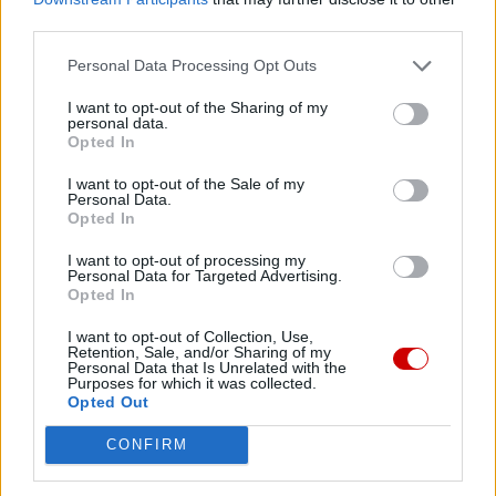
07 sierpnia 2026 | 22:47
third parties.
Biskupi o podróży apostolskiej Leona XIV do Francji: wielka
radość
Personal Data Processing Opt Outs
07 sierpnia 2026 | 22:36
I want to opt-out of the Sharing of my
personal data.
Narodowy Bank Ukrainy wyemituje monetę upamiętniającą Jana
Opted In
Pawła II
I want to opt-out of the Sale of my
07 sierpnia 2026 | 22:17
Personal Data.
Ukraińskie Kościoły wzywają do światowej modlitwy za Ukrainę
Opted In
24 sierpnia
I want to opt-out of processing my
Personal Data for Targeted Advertising.
07 sierpnia 2026 | 21:53
Opted In
Kard. Rossi: przyjazd Leona XIV do Argentyny hołdem dla
papieża Franciszka
I want to opt-out of Collection, Use,
Retention, Sale, and/or Sharing of my
Personal Data that Is Unrelated with the
Popularne
Purposes for which it was collected.
Opted Out
CONFIRM