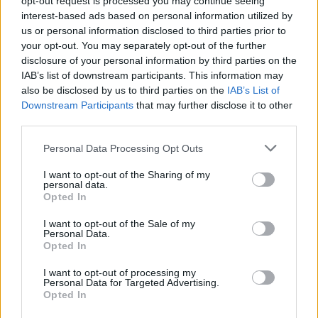
Facebook
opt-out request is processed you may continue seeing
interest-based ads based on personal information utilized by
us or personal information disclosed to third parties prior to
Twitter
Messenger
WhatsApp
Email
Copy
Print
your opt-out. You may separately opt-out of the further
Link
disclosure of your personal information by third parties on the
Wersja do druku
IAB’s list of downstream participants. This information may
also be disclosed by us to third parties on the
IAB’s List of
Downstream Participants
that may further disclose it to other
third parties.
AKCJA KATOLICKA
BP KRZYSZTOF NITKIEWICZ
Tagi:
Personal Data Processing Opt Outs
DIECEZJA SANDOMIERSKA
OŚRODEK ZDROWIA
I want to opt-out of the Sharing of my
personal data.
Opted In
I want to opt-out of the Sale of my
Najnowsze
Personal Data.
Opted In
I want to opt-out of processing my
07 sierpnia 2026 | 05:20
Personal Data for Targeted Advertising.
Gaza: 300 dzieci zabitych w ciągu 300 dni
Opted In