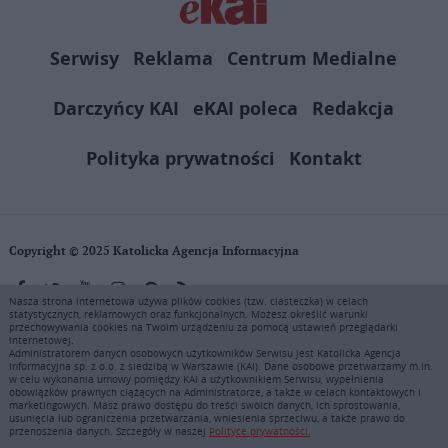
Serwisy
Reklama
Centrum Medialne
Darczyńcy KAI
eKAI poleca
Redakcja
Polityka prywatności
Kontakt
Copyright © 2025 Katolicka Agencja Informacyjna
Nasza strona internetowa używa plików cookies (tzw. ciasteczka) w celach
statystycznych, reklamowych oraz funkcjonalnych. Możesz określić warunki
KAI zastrzega wszelkie prawa do serwisu. Użytkownicy mogą pobierać
przechowywania cookies na Twoim urządzeniu za pomocą ustawień przeglądarki
i drukować fragmenty zawartości serwisu internetowego www.ekai.pl
internetowej.
wyłącznie do użytku osobistego. Publikacja, rozpowszechnianie
Administratorem danych osobowych użytkowników Serwisu jest Katolicka Agencja
Informacyjna sp. z o.o. z siedzibą w Warszawie (KAI). Dane osobowe przetwarzamy m.in.
zawartości niniejszego serwisu lub jej sprzedaż (także framing i in.
w celu wykonania umowy pomiędzy KAI a użytkownikiem Serwisu, wypełnienia
podobne metody), są bez uprzedniej pisemnej zgody KAI zabronione i
obowiązków prawnych ciążących na Administratorze, a także w celach kontaktowych i
stanowią naruszenie ustaw o prawie autorskim, ochronie baz danych i
marketingowych. Masz prawo dostępu do treści swoich danych, ich sprostowania,
usunięcia lub ograniczenia przetwarzania, wniesienia sprzeciwu, a także prawo do
uczciwej konkurencji - będą ścigane przy pomocy wszelkich
przenoszenia danych. Szczegóły w naszej
Polityce prywatności.
dostępnych środków prawnych. Zapraszamy do prenumeraty serwisu