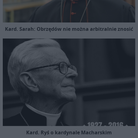
Kard. Sarah: Obrzędów nie można arbitralnie znosić
Kard. Ryś o kardynale Macharskim