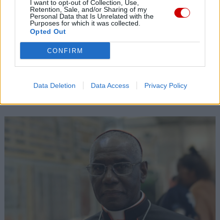
06 sierpnia 2026 | 23:17
I want to opt-out of Collection, Use,
Retention, Sale, and/or Sharing of my
Bp Piotrowski uczestnikiem 45 Pieszej Pielgrzymki Kieleckiej
Personal Data that Is Unrelated with the
Purposes for which it was collected.
06 sierpnia 2026 | 20:44
Opted Out
Medziugorie: zakończył się 37. Mladifest
CONFIRM
06 sierpnia 2026 | 20:19
Biskupi Meksyku: stulecie Cristiady to czas łaski
Data Deletion
Data Access
Privacy Policy
Popularne