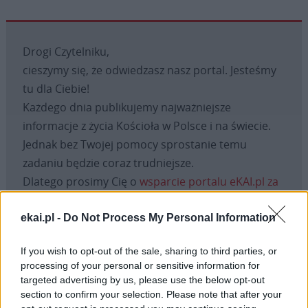
Drogi Czytelniku,
cieszymy się, że odwiedzasz nasz portal. Jesteśmy
tu dla Ciebie!
Każdego dnia publikujemy najważniejsze
informacje z życia Kościoła w Polsce i na świecie.
Jednak bez Twojej pomocy sprostanie temu
zadaniu będzie coraz trudniejsze.
Dlatego prosimy Cię o
wsparcie portalu eKAI.pl za
pośrednictwem serwisu Patronite.
Dzięki Tobie będziemy mogli realizować naszą
ekai.pl -
Do Not Process My Personal Information
misję. Więcej informacji znajdziesz
tutaj
.
If you wish to opt-out of the sale, sharing to third parties, or
processing of your personal or sensitive information for
targeted advertising by us, please use the below opt-out
section to confirm your selection. Please note that after your