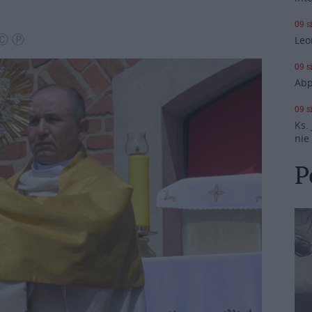
09 s
 Ⓒ Ⓟ
Leo
09 s
Abp
09 s
Ks.
nie
P