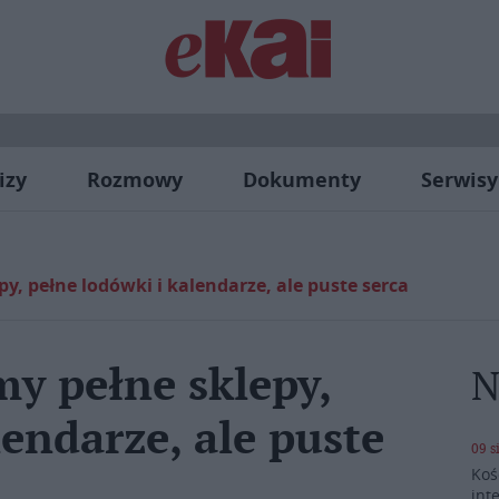
izy
Rozmowy
Dokumenty
Serwisy
, pełne lodówki i kalendarze, ale puste serca
y pełne sklepy,
N
lendarze, ale puste
09 s
Koś
int