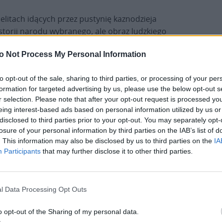
aelitach idących przez pustynię kaznodzieja
historii narodu wybranego, ale obraz ludzkiego
wej, emocjonalnej, moralnej, kiedy wydaje się, że
o Not Process My Personal Information
my, kiedy relacje się rozpadają, wiara słabnie, a
to opt-out of the sale, sharing to third parties, or processing of your per
formation for targeted advertising by us, please use the below opt-out s
ynię – stwierdził bp Orchowicz.
r selection. Please note that after your opt-out request is processed y
eing interest-based ads based on personal information utilized by us or
 Młodzi często boją się przyszłości i pytają, czy
disclosed to third parties prior to your opt-out. You may separately opt-
warto zakładać rodzinę, czy świat daje jeszcze
losure of your personal information by third parties on the IAB’s list of
. This information may also be disclosed by us to third parties on the
IA
stabilność i bezpieczeństwo. Małżonkowie zmagają
Participants
that may further disclose it to other third parties.
się z kryzysami, przemęczeniem, brakiem czasu dla
siebie. Starsi nieraz cierpią z powodu samotności i
poczucia bycia niepotrzebnym. Wielu rodziców
l Data Processing Opt Outs
martwi się o dzieci żyjące z dala od Kościoła. Coraz
więcej ludzi doświadcza wypalenia, kryzysów
o opt-out of the Sharing of my personal data.
psychicznych, zagubienia duchowego –