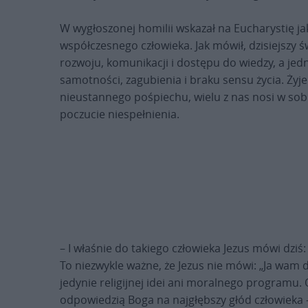
W wygłoszonej homilii wskazał na Eucharystię j
współczesnego człowieka. Jak mówił, dzisiejszy 
rozwoju, komunikacji i dostępu do wiedzy, a je
samotności, zagubienia i braku sensu życia. Żyj
nieustannego pośpiechu, wielu z nas nosi w sobi
poczucie niespełnienia.
– I właśnie do takiego człowieka Jezus mówi dziś:
To niezwykle ważne, że Jezus nie mówi: „Ja wam d
jedynie religijnej idei ani moralnego programu. 
odpowiedzią Boga na najgłębszy głód człowieka 