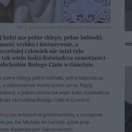
Fot. J. Andrzejewski / Archidiecezja Gnieźnieńska
 ludzi ma pełne sklepy, pełne lodówki,
bł
nność szybko i intensywnie, a
cześniej człowiek nie miał tylu
 tak wielu ludzi doświadcza samotności –
obchodów Bożego Ciała w Gnieźnie.
a pełne sklepy, pełne lodówki, pełne kalendarze.
e, a jednocześnie mamy puste serca. Nigdy
nikacji, a jednocześnie tak wielu ludzi doświadcza
czas obchodów Bożego Ciała w Gnieźnie.
Mszy św
. w katedrze gnieźnieńskiej, a następnie
ła pw. św. Michała Archanioła, gdzie przy
eństwo Najświętszym Sakramentem.