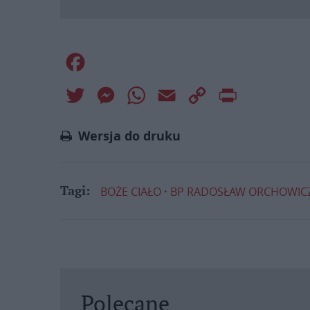
Facebook
Twitter
Messenger
WhatsApp
Email
Copy
Print
Link
Wersja do druku
BOŻE CIAŁO
BP RADOSŁAW ORCHOWIC
Tagi:
Polecane