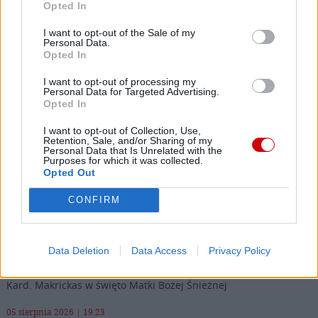
Opted In
I want to opt-out of the Sale of my
BP WOJCIECH OSIAL
EDUKACJA ZDROWOTNA
Tagi:
Personal Data.
Opted In
KEP
KOMISJA WYCHOWANIA KATOLICKIEGO
ŁOMŻA
I want to opt-out of processing my
Personal Data for Targeted Advertising.
Opted In
I want to opt-out of Collection, Use,
Najnowsze
Retention, Sale, and/or Sharing of my
Personal Data that Is Unrelated with the
Purposes for which it was collected.
Opted Out
05 sierpnia 2026 | 21:23
Przewodniczący KEP na temat przygotowań do wizyty papieża
CONFIRM
05 sierpnia 2026 | 20:38
Kard. Kikuchi z okazji rocznicy bombardowań atomowych
Data Deletion
Data Access
Privacy Policy
05 sierpnia 2026 | 20:00
Kard. Makrickas w święto Matki Bożej Śnieżnej
05 sierpnia 2026 | 19:23