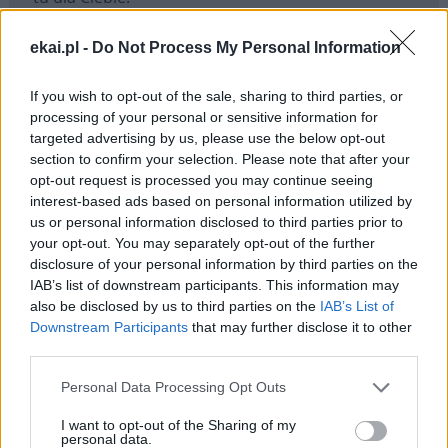
Każdego dnia publikujemy najważniejsze
ekai.pl -
Do Not Process My Personal Information
informacje z życia Kościoła w Polsce i na świecie.
Jednak bez Twojej pomocy sprostanie temu
If you wish to opt-out of the sale, sharing to third parties, or
zadaniu będzie coraz trudniejsze.
processing of your personal or sensitive information for
Dlatego prosimy Cię o
wsparcie portalu eKAI.pl za
targeted advertising by us, please use the below opt-out
pośrednictwem serwisu Patronite.
section to confirm your selection. Please note that after your
opt-out request is processed you may continue seeing
Dzięki Tobie będziemy mogli realizować naszą
interest-based ads based on personal information utilized by
misję. Więcej informacji znajdziesz
tutaj
.
us or personal information disclosed to third parties prior to
your opt-out. You may separately opt-out of the further
disclosure of your personal information by third parties on the
IAB’s list of downstream participants. This information may
also be disclosed by us to third parties on the
IAB’s List of
Facebook
Downstream Participants
that may further disclose it to other
third parties.
Twitter
Messenger
WhatsApp
Email
Copy
Print
Personal Data Processing Opt Outs
Link
Wersja do druku
I want to opt-out of the Sharing of my
personal data.