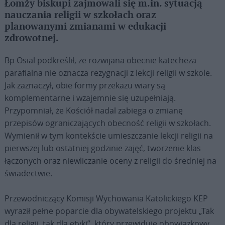
Łomży biskupi zajmowali się m.in. sytuacją
nauczania religii w szkołach oraz
planowanymi zmianami w edukacji
zdrowotnej.
Bp Osial podkreślił, że rozwijana obecnie katecheza
parafialna nie oznacza rezygnacji z lekcji religii w szkole.
Jak zaznaczył, obie formy przekazu wiary są
komplementarne i wzajemnie się uzupełniają.
Przypomniał, że Kościół nadal zabiega o zmianę
przepisów ograniczających obecność religii w szkołach.
Wymienił w tym kontekście umieszczanie lekcji religii na
pierwszej lub ostatniej godzinie zajęć, tworzenie klas
łączonych oraz niewliczanie oceny z religii do średniej na
świadectwie.
Przewodniczący Komisji Wychowania Katolickiego KEP
wyraził pełne poparcie dla obywatelskiego projektu „Tak
dla religii, tak dla etyki”, który przewiduje obowiązkowy