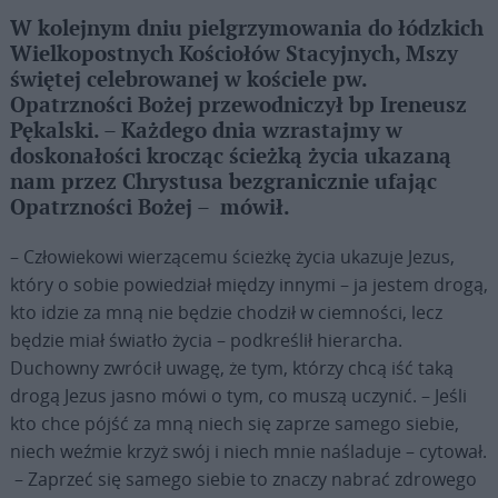
W kolejnym dniu pielgrzymowania do łódzkich
Wielkopostnych Kościołów Stacyjnych, Mszy
świętej celebrowanej w kościele pw.
Opatrzności Bożej przewodniczył bp Ireneusz
Pękalski. – Każdego dnia wzrastajmy w
doskonałości krocząc ścieżką życia ukazaną
nam przez Chrystusa bezgranicznie ufając
Opatrzności Bożej – mówił.
– Człowiekowi wierzącemu ścieżkę życia ukazuje Jezus,
który o sobie powiedział między innymi – ja jestem drogą,
kto idzie za mną nie będzie chodził w ciemności, lecz
będzie miał światło życia – podkreślił hierarcha.
Duchowny zwrócił uwagę, że tym, którzy chcą iść taką
drogą Jezus jasno mówi o tym, co muszą uczynić. – Jeśli
kto chce pójść za mną niech się zaprze samego siebie,
niech weźmie krzyż swój i niech mnie naśladuje – cytował.
– Zaprzeć się samego siebie to znaczy nabrać zdrowego