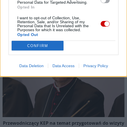
Personal Data for Targeted Advertising.
Opted In
I want to opt-out of Collection, Use,
Retention, Sale, and/or Sharing of my
Personal Data that Is Unrelated with the
Kard. Ryś o kardynale Macharskim
Purposes for which it was collected.
Opted Out
CONFIRM
Data Deletion
Data Access
Privacy Policy
Przewodniczący KEP na temat przygotowań do wizyty