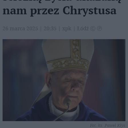
nam przez Chrystusa
26 marca 2025 | 20:35 | xpk | Łódź Ⓒ Ⓟ
Fot. ks. Paweł Kłys