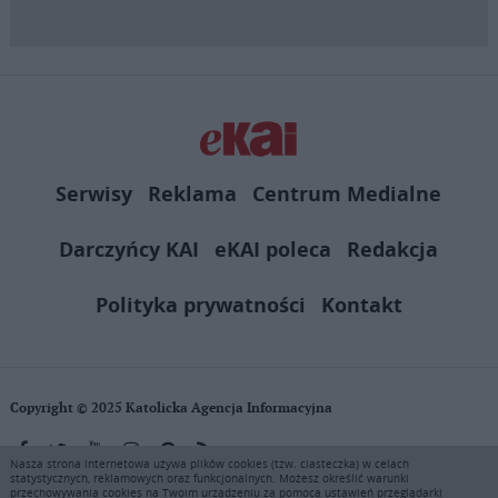
Serwisy
Reklama
Centrum Medialne
Darczyńcy KAI
eKAI poleca
Redakcja
Polityka prywatności
Kontakt
Copyright © 2025 Katolicka Agencja Informacyjna
Nasza strona internetowa używa plików cookies (tzw. ciasteczka) w celach
statystycznych, reklamowych oraz funkcjonalnych. Możesz określić warunki
KAI zastrzega wszelkie prawa do serwisu. Użytkownicy mogą pobierać
przechowywania cookies na Twoim urządzeniu za pomocą ustawień przeglądarki