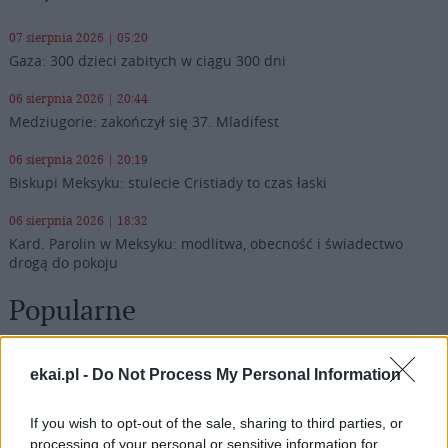
07 sierpnia 2026 | 05:20
Gaza: 300 dzieci zabitych w ciągu 300 dni
06 sierpnia 2026 | 20:44
Medziugorie: zakończył się 37. Mladifest
06 sierpnia 2026 | 20:19
Biskupi Meksyku: stulecie Cristiady to czas łaski
06 sierpnia 2026 | 18:32
Kard. Parolin w Meksyku: modlitwa, obecność i świadectwo
drogą do pokoju
Popularne
ekai.pl -
Do Not Process My Personal Information
If you wish to opt-out of the sale, sharing to third parties, or
processing of your personal or sensitive information for