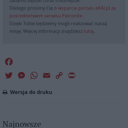
zadaniu będzie coraz trudniejsze.
Dlatego prosimy Cię o
wsparcie portalu eKAI.pl za
pośrednictwem serwisu Patronite.
Dzięki Tobie będziemy mogli realizować naszą
misję. Więcej informacji znajdziesz
tutaj
.
Facebook
Twitter
Messenger
WhatsApp
Email
Copy
Print
Link
Wersja do druku
Najnowsze