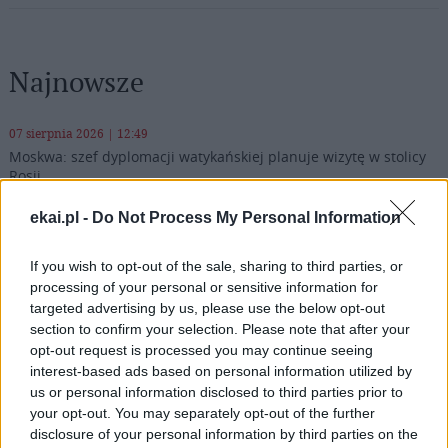
Najnowsze
07 sierpnia 2026 | 12:49
Moskwa: szef dyplomacji watykańskiej planuje wizytę w stolicy
Rosji
07 sierpnia 2026 | 12:10
ekai.pl -
Do Not Process My Personal Information
Watykan: opublikowano program wizyty Leona XIV we Francji
If you wish to opt-out of the sale, sharing to third parties, or
07 sierpnia 2026 | 11:43
processing of your personal or sensitive information for
Przeor Jasnej Góry: „W pieszym pielgrzymowaniu jest coś
targeted advertising by us, please use the below opt-out
niezwykłego”
section to confirm your selection. Please note that after your
opt-out request is processed you may continue seeing
07 sierpnia 2026 | 11:29
interest-based ads based on personal information utilized by
Zakończenie peregrynacji relikwii św. Teresy od Dzieciątka Jezus
us or personal information disclosed to third parties prior to
i jej rodziców
your opt-out. You may separately opt-out of the further
Popularne
disclosure of your personal information by third parties on the