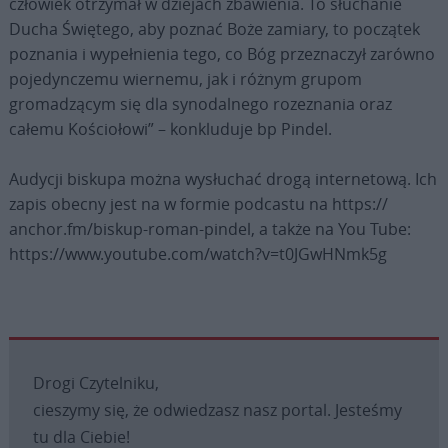
człowiek otrzymał w dziejach zbawienia. To słuchanie
Ducha Świętego, aby poznać Boże zamiary, to początek
poznania i wypełnienia tego, co Bóg przeznaczył zarówno
pojedynczemu wiernemu, jak i różnym grupom
gromadzącym się dla synodalnego rozeznania oraz
całemu Kościołowi” – konkluduje bp Pindel.
Audycji biskupa można wysłuchać drogą internetową. Ich
zapis obecny jest na w formie podcastu na https://
anchor.fm/biskup-roman-pindel, a także na You Tube:
https://www.youtube.com/watch?v=t0JGwHNmk5g
Drogi Czytelniku,
cieszymy się, że odwiedzasz nasz portal. Jesteśmy
tu dla Ciebie!