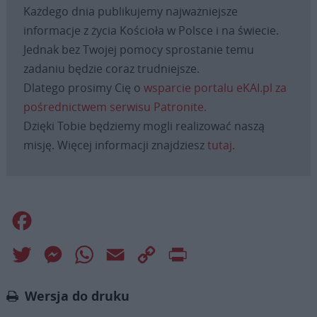
Każdego dnia publikujemy najważniejsze
informacje z życia Kościoła w Polsce i na świecie.
Jednak bez Twojej pomocy sprostanie temu
zadaniu będzie coraz trudniejsze.
Dlatego prosimy Cię o
wsparcie portalu eKAI.pl za
pośrednictwem serwisu Patronite.
Dzięki Tobie będziemy mogli realizować naszą
misję. Więcej informacji znajdziesz
tutaj
.
Facebook
Twitter
Messenger
WhatsApp
Email
Copy
Print
Link
Wersja do druku