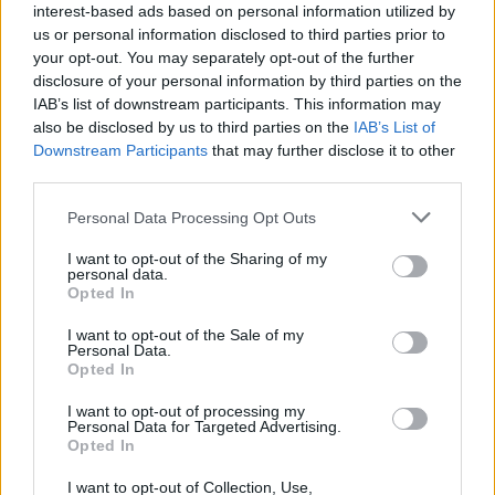
interest-based ads based on personal information utilized by
Drogi Czytelniku,
us or personal information disclosed to third parties prior to
your opt-out. You may separately opt-out of the further
cieszymy się, że odwiedzasz nasz portal. Jesteśmy
disclosure of your personal information by third parties on the
tu dla Ciebie!
IAB’s list of downstream participants. This information may
Każdego dnia publikujemy najważniejsze
also be disclosed by us to third parties on the
IAB’s List of
Downstream Participants
that may further disclose it to other
informacje z życia Kościoła w Polsce i na świecie.
third parties.
Jednak bez Twojej pomocy sprostanie temu
zadaniu będzie coraz trudniejsze.
Personal Data Processing Opt Outs
Dlatego prosimy Cię o
wsparcie portalu eKAI.pl za
I want to opt-out of the Sharing of my
pośrednictwem serwisu Patronite.
personal data.
Opted In
Dzięki Tobie będziemy mogli realizować naszą
misję. Więcej informacji znajdziesz
tutaj
.
I want to opt-out of the Sale of my
Personal Data.
Opted In
I want to opt-out of processing my
Personal Data for Targeted Advertising.
Opted In
Facebook
I want to opt-out of Collection, Use,