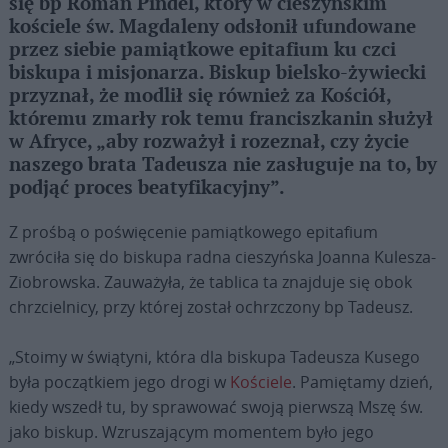
się bp Roman Pindel, który w cieszyńskim
kościele św. Magdaleny odsłonił ufundowane
przez siebie pamiątkowe epitafium ku czci
biskupa i misjonarza. Biskup bielsko-żywiecki
przyznał, że modlił się również za Kościół,
któremu zmarły rok temu franciszkanin służył
w Afryce, „aby rozważył i rozeznał, czy życie
naszego brata Tadeusza nie zasługuje na to, by
podjąć proces beatyfikacyjny”.
Z prośbą o poświęcenie pamiątkowego epitafium
zwróciła się do biskupa radna cieszyńska Joanna Kulesza-
Ziobrowska. Zauważyła, że tablica ta znajduje się obok
chrzcielnicy, przy której został ochrzczony bp Tadeusz.
„Stoimy w świątyni, która dla biskupa Tadeusza Kusego
była początkiem jego drogi w
Kościele
. Pamiętamy dzień,
kiedy wszedł tu, by sprawować swoją pierwszą Mszę św.
jako biskup. Wzruszającym momentem było jego