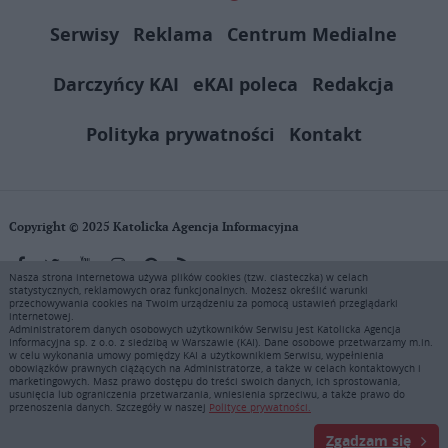
Serwisy
Reklama
Centrum Medialne
Darczyńcy KAI
eKAI poleca
Redakcja
Polityka prywatności
Kontakt
Copyright © 2025 Katolicka Agencja Informacyjna
Nasza strona internetowa używa plików cookies (tzw. ciasteczka) w celach
statystycznych, reklamowych oraz funkcjonalnych. Możesz określić warunki
KAI zastrzega wszelkie prawa do serwisu. Użytkownicy mogą pobierać
przechowywania cookies na Twoim urządzeniu za pomocą ustawień przeglądarki
i drukować fragmenty zawartości serwisu internetowego www.ekai.pl
internetowej.
wyłącznie do użytku osobistego. Publikacja, rozpowszechnianie
Administratorem danych osobowych użytkowników Serwisu jest Katolicka Agencja
Informacyjna sp. z o.o. z siedzibą w Warszawie (KAI). Dane osobowe przetwarzamy m.in.
zawartości niniejszego serwisu lub jej sprzedaż (także framing i in.
w celu wykonania umowy pomiędzy KAI a użytkownikiem Serwisu, wypełnienia
podobne metody), są bez uprzedniej pisemnej zgody KAI zabronione i
obowiązków prawnych ciążących na Administratorze, a także w celach kontaktowych i
stanowią naruszenie ustaw o prawie autorskim, ochronie baz danych i
marketingowych. Masz prawo dostępu do treści swoich danych, ich sprostowania,
usunięcia lub ograniczenia przetwarzania, wniesienia sprzeciwu, a także prawo do
uczciwej konkurencji - będą ścigane przy pomocy wszelkich
przenoszenia danych. Szczegóły w naszej
Polityce prywatności.
dostępnych środków prawnych. Zapraszamy do prenumeraty serwisu
prasowego KAI: tel. 22 635 77 18 e-mail: marketing@ekai.pl
Zgadzam się