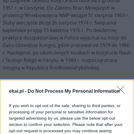
Bp Zbigniew Tadeusz Kusy OFM urodził się 2 grudnia
1951 r. w Cieszynie. Do Zakonu Braci Mniejszych w
prowincji Wniebowzięcia NMP wstąpił 31 sierpnia 1969 r.
Śluby wieczyste złożył 26 sierpnia 1974 r. Święcenia
kapłańskie przyjął 15 kwietnia 1976 r. Po dwuletniej
praktyce duszpasterskiej w Polsce wyjechał na misje do
Zairu (dzisiejsze Kongo), gdzie pracował od 1979 do 1986
r. Następnie, po ukończonych studiach w Instytucie Nauk
i Teologii Religii w Paryżu, w 1989 r. rozpoczął pracę
misyjną w Republice Środkowoafrykańskiej.
31 maja 2014 r. o. Kusy został mianowany przez papieża
biskupem koadiutorem diecezji Kaga-Bandoro, a od roku
ekai.pl -
Do Not Process My Personal Information
2015 był biskupem ordynariuszem tej diecezji. Posługę tę
pełnił 9 lat. Zmarł w wieku 72 lat 31 marca 2024 r.
If you wish to opt-out of the sale, sharing to third parties, or
processing of your personal or sensitive information for
targeted advertising by us, please use the below opt-out
section to confirm your selection. Please note that after your
opt-out request is processed you may continue seeing