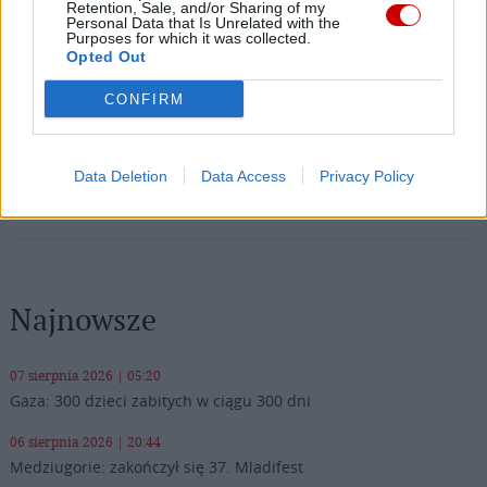
Twitter
Messenger
WhatsApp
Email
Copy
Print
Retention, Sale, and/or Sharing of my
Personal Data that Is Unrelated with the
Purposes for which it was collected.
Link
Opted Out
Wersja do druku
CONFIRM
BP ROMAN PINDEL
FRANCISZKANIE
Tagi:
Data Deletion
Data Access
Privacy Policy
ROCZNICA ŚMIERCI
Najnowsze
07 sierpnia 2026 | 05:20
Gaza: 300 dzieci zabitych w ciągu 300 dni
06 sierpnia 2026 | 20:44
Medziugorie: zakończył się 37. Mladifest