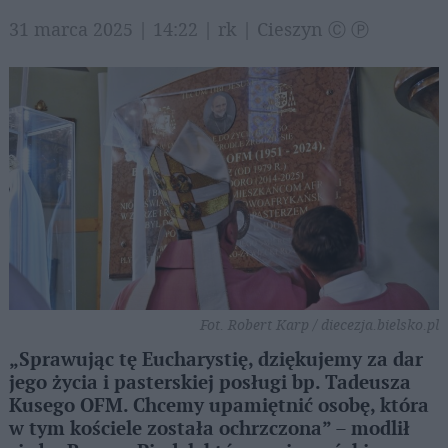
31 marca 2025 | 14:22 | rk | Cieszyn Ⓒ Ⓟ
Fot. Robert Karp / diecezja.bielsko.pl
„Sprawując tę Eucharystię, dziękujemy za dar
jego życia i pasterskiej posługi bp. Tadeusza
Kusego OFM. Chcemy upamiętnić osobę, która
w tym kościele została ochrzczona” – modlił