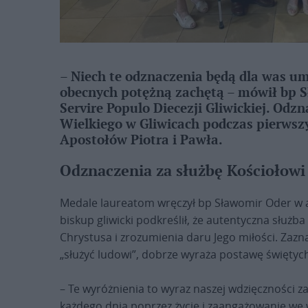
– Niech te odznaczenia będą dla was um
obecnych potężną zachętą – mówił bp 
Servire Populo Diecezji Gliwickiej. Odz
Wielkiego w Gliwicach podczas pierwsz
Apostołów Piotra i Pawła.
Odznaczenia za służbę Kościołowi
Medale laureatom wręczył bp Sławomir Oder w a
biskup gliwicki podkreślił, że autentyczna służ
Chrystusa i zrozumienia daru Jego miłości. Zazna
„służyć ludowi”, dobrze wyraża postawę świętych
– Te wyróżnienia to wyraz naszej wdzięczności z
każdego dnia poprzez życie i zaangażowanie we 