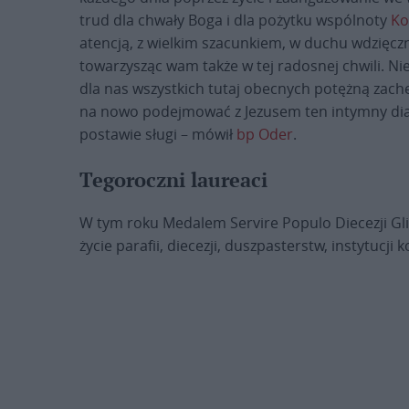
trud dla chwały Boga i dla pożytku wspólnoty
Ko
atencją, z wielkim szacunkiem, w duchu wdzięczno
towarzysząc wam także w tej radosnej chwili. N
dla nas wszystkich tutaj obecnych potężną zachę
na nowo podejmować z Jezusem ten intymny dial
postawie sługi – mówił
bp Oder
.
Tegoroczni laureaci
W tym roku Medalem Servire Populo Diecezji Gl
życie parafii, diecezji, duszpasterstw, instytucji