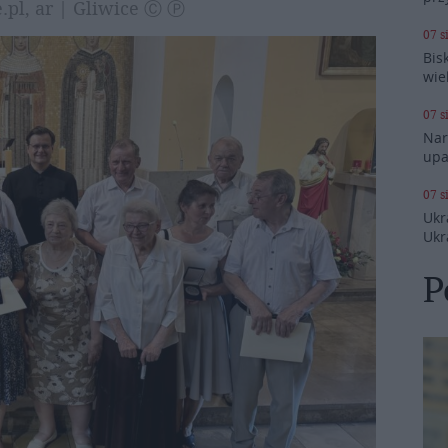
e.pl, ar | Gliwice Ⓒ Ⓟ
07 s
Bis
wie
07 s
Nar
upa
07 s
Ukr
Ukr
P