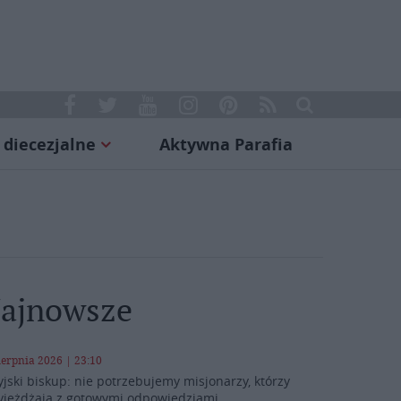
 diecezjalne
Aktywna Parafia
ajnowsze
ierpnia 2026 | 23:10
yjski biskup: nie potrzebujemy misjonarzy, którzy
yjeżdżają z gotowymi odpowiedziami