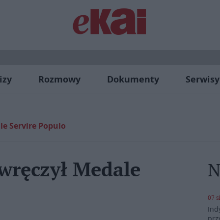
izy
Rozmowy
Dokumenty
Serwisy
e Servire Populo
wręczył Medale
N
07 s
Ind
prz