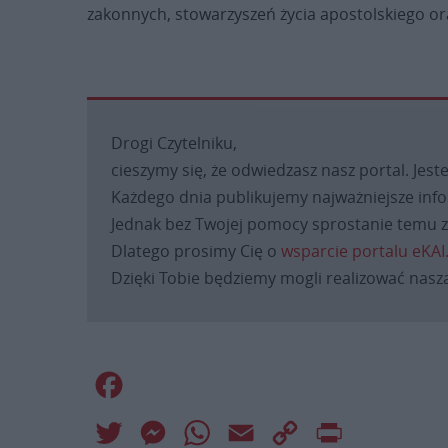
zakonnych, stowarzyszeń życia apostolskiego oraz
Drogi Czytelniku,
cieszymy się, że odwiedzasz nasz portal. Jest
Każdego dnia publikujemy najważniejsze infor
Jednak bez Twojej pomocy sprostanie temu za
Dlatego prosimy Cię o
wsparcie portalu eKAI
Dzięki Tobie będziemy mogli realizować naszą
Facebook
Twitter
Messenger
WhatsApp
Email
Copy
Print