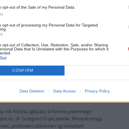
chetów.
o opt-out of the Sale of my Personal Data.
In
to opt-out of processing my Personal Data for Targeted
ing.
świeckim i konsekrowanym, a także instytucjom
In
. Wyróżnienie otrzymują ci, którzy w szczególny
o opt-out of Collection, Use, Retention, Sale, and/or Sharing
uchowego i materialnego Kościoła gliwickiego.
ersonal Data that Is Unrelated with the Purposes for which it
lected.
Out
ckiej, świętych Apostołów Piotra i Pawła, oraz
Na rewersie znajduje się znak graficzny diecezji z
CONFIRM
znaczenia została zaczerpnięta z motta posługi
Data Deletion
Data Access
Privacy Policy
ny rok można zgłaszać w formie pisemnego
jest ks. dr Grzegorz Grąbczewski. Wnioski mogą
czowie, przełożeni zakonów i zgromadzeń