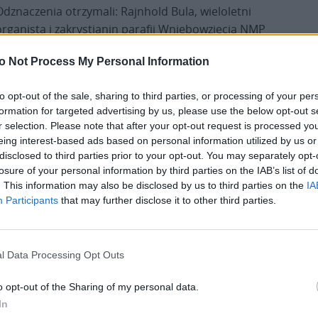
Odznaczenia otrzymali: Rajnhold Bula, wieloletni
organista i zakrystianin parafii Wniebowzięcia NMP
w Olszynie; Alojzy Cichowski, samorządowiec i
o Not Process My Personal Information
wieloletni burmistrz Woźnik; Krystyna Duda,
organistka w parafii NMP Wspomożenia Wiernych
to opt-out of the sale, sharing to third parties, or processing of your per
w Gliwicach-Sośnicy i liderka Wspólnoty Św.
formation for targeted advertising by us, please use the below opt-out s
Marcina; Teresa i Paweł Fiola, zaangażowani w
r selection. Please note that after your opt-out request is processed y
pomoc parafii św. Michała Archanioła w Gliwicach
eing interest-based ads based on personal information utilized by us or
raz Kurii Diecezjalnej; Bernard Klinik, inżynier
disclosed to third parties prior to your opt-out. You may separately opt-
budownictwa wspierający prace przy obiektach
losure of your personal information by third parties on the IAB’s list of
. This information may also be disclosed by us to third parties on the
IA
diecezjalnych i zabytkowych.
Participants
that may further disclose it to other third parties.
W gronie laureatów znaleźli się także: Wanda
riotyczna i współtwórczyni środowisk nauczycieli
l Data Processing Opt Outs
dzieła odbudowy, renowacji i utrzymania Zespołu
lo, od kilkudziesięciu lat związana z
o opt-out of the Sharing of my personal data.
aryjnej i archiwalnej; Barbara Sobocik, wieloletnia
In
az Irena Trzensiok, katechetka, doradczyni