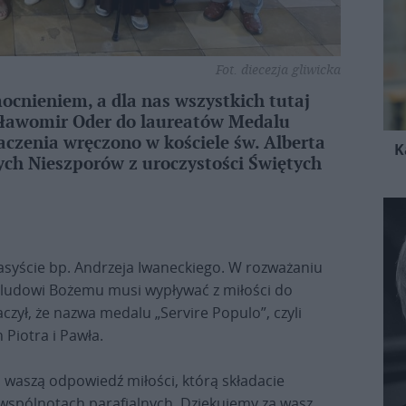
Fot. diecezja gliwicka
ocnieniem, a dla nas wszystkich tutaj
Sławomir Oder do laureatów Medalu
naczenia wręczono w kościele św. Alberta
K
ych Nieszporów z uroczystości Świętych
syście bp. Andrzeja Iwaneckiego. W rozważaniu
ba ludowi Bożemu musi wypływać z miłości do
czył, że nazwa medalu „Servire Populo”, czyli
 Piotra i Pawła.
a waszą odpowiedź miłości, którą składacie
wspólnotach parafialnych. Dziękujemy za wasz